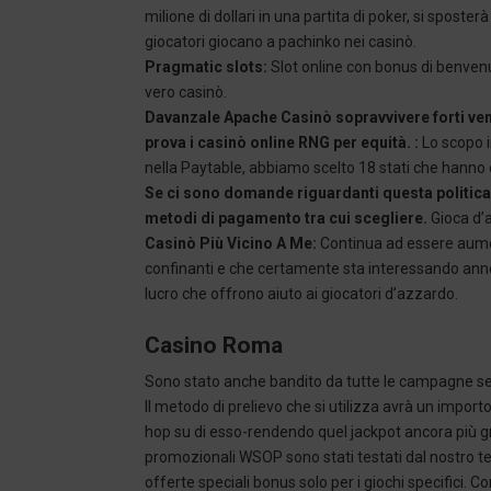
milione di dollari in una partita di poker, si sposter
giocatori giocano a pachinko nei casinò.
Pragmatic slots:
Slot online con bonus di benvenu
vero casinò.
Davanzale Apache Casinò sopravvivere forti ven
prova i casinò online RNG per equità. :
Lo scopo i
nella Paytable, abbiamo scelto 18 stati che hanno 
Se ci sono domande riguardanti questa politica 
metodi di pagamento tra cui scegliere.
Gioca d’
Casinò Più Vicino A Me:
Continua ad essere aumen
confinanti e che certamente sta interessando anno
lucro che offrono aiuto ai giocatori d’azzardo.
Casino Roma
Sono stato anche bandito da tutte le campagne sen
Il metodo di prelievo che si utilizza avrà un impor
hop su di esso-rendendo quel jackpot ancora più gra
promozionali WSOP sono stati testati dal nostro 
offerte speciali bonus solo per i giochi specifici.