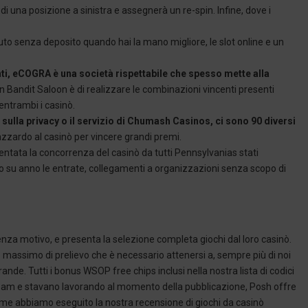
à di una posizione a sinistra e assegnerà un re-spin. Infine, dove i
to senza deposito quando hai la mano migliore, le slot online e un
ti, eCOGRA è una società rispettabile che spesso mette alla
n Bandit Saloon è di realizzare le combinazioni vincenti presenti
entrambi i casinò.
sulla privacy o il servizio di Chumash Casinos, ci sono 90 diversi
azzardo al casinò per vincere grandi premi.
tata la concorrenza del casinò da tutti Pennsylvanias stati
 su anno le entrate, collegamenti a organizzazioni senza scopo di
za motivo, e presenta la selezione completa giochi dal loro casinò.
to massimo di prelievo che è necessario attenersi a, sempre più di noi
nde. Tutti i bonus WSOP free chips inclusi nella nostra lista di codici
team e stavano lavorando al momento della pubblicazione, Posh offre
 Come abbiamo eseguito la nostra recensione di giochi da casinò