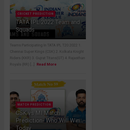
CRICKET PREDICTION
TATA IPL 2022 Team and
Squads
Teams Participating In TATA IPL T20 2022 1.
Chennai Super Kings (CSK) 2. Kolkata Knight
Riders (KKR) 3. Gujrat Titans(GT) 4. Rajasthan
Royals (RR) [...]
Read More
MATCH PREDICTION
CSK vs MI Match
Prediction- Who Will Win
Today