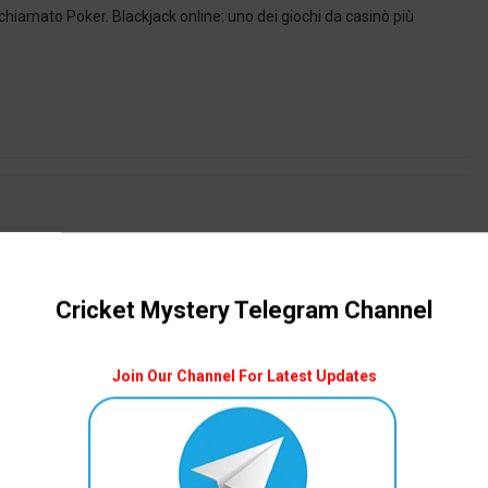
amato Poker. Blackjack online: uno dei giochi da casinò più
Cricket Mystery Telegram Channel
Join Our Channel For Latest Updates