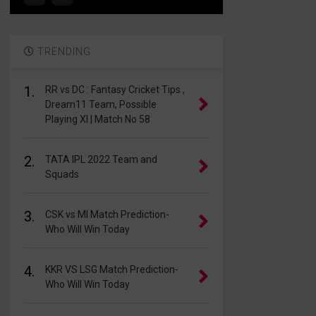
TRENDING
1.
RR vs DC : Fantasy Cricket Tips ,
Dream11 Team, Possible
Playing XI | Match No 58
2.
TATA IPL 2022 Team and
Squads
3.
CSK vs MI Match Prediction-
Who Will Win Today
4.
KKR VS LSG Match Prediction-
Who Will Win Today