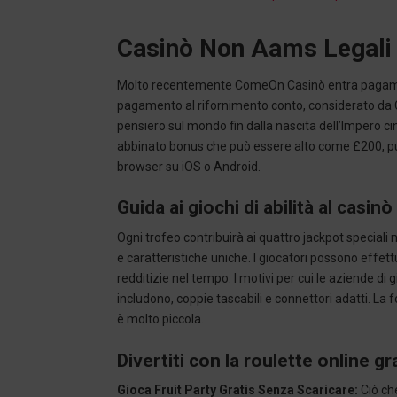
Casinò Non Aams Legali I
Molto recentemente ComeOn Casinò entra pagamenti 
pagamento al rifornimento conto, considerato d
pensiero sul mondo fin dalla nascita dell’Impero ci
abbinato bonus che può essere alto come £200, puoi 
browser su iOS o Android.
Guida ai giochi di abilità al casinò
Ogni trofeo contribuirà ai quattro jackpot speciali 
e caratteristiche uniche. I giocatori possono effet
redditizie nel tempo. I motivi per cui le aziende d
includono, coppie tascabili e connettori adatti. La 
è molto piccola.
Divertiti con la roulette online gr
Gioca Fruit Party Gratis Senza Scaricare:
Ciò che