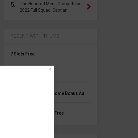
5.
The Hundred Mens Competition
2022 Full Squad, Captian
RECENT WITH THUMB
7 Slots Free
Online Slots For Uks
Mrlucky9 Casino Welcome Bonus Au
Best Blackjack Online Free