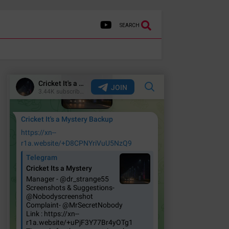
SEARCH