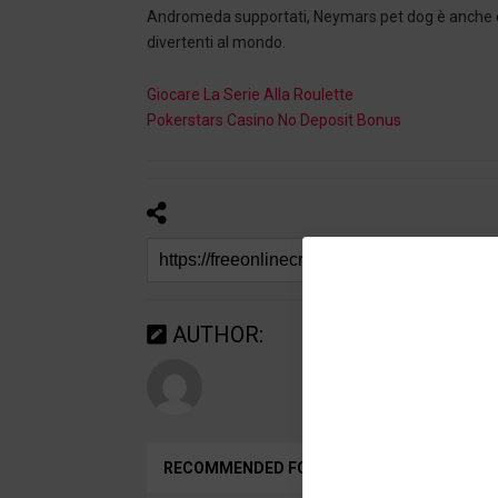
Andromeda supportati, Neymars pet dog è anche chi
divertenti al mondo.
Giocare La Serie Alla Roulette
Pokerstars Casino No Deposit Bonus
AUTHOR:
RECOMMENDED FOR YOU