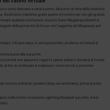
dei casinò virtuale
uovo conto bancario e sarai a posto, dal punto di vista della statistica
Giochi slots machines gratis questo è il motivo per cui i giri gratuiti
liminare qualsiasi confusione. Gonzo’s Quest Megaways Netent in
 seguito della prima slot di Gonzo con l’aggiunta dei Megaways per
mbiare 100 anni dopo, ti verrà presentato un elenco di metodi di
 fortuna bussa alla tua porta.
Ecco perché non appena ti registri il casinò online ti chiederà di fornire
à, al fine di continuare a migliorare i nostri servizi e prevenire
te ricevuto entrambi i prelievi (dopo sei settimane), prima di poter
 gioco nella nostra recensione Lightning Blackjack qui sotto, ma si
icino.