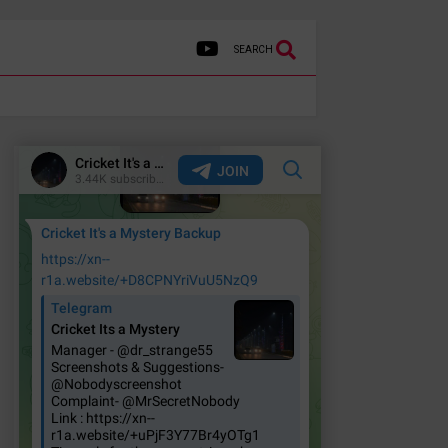
SEARCH