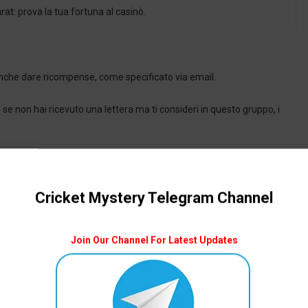
at: prova la tua fortuna al casinò.
anche dare ricompense, come specificato via email.
se non hai ricevuto una lettera ma ti consideri in questo gruppo, i
Cricket Mystery Telegram Channel
I giocatori del Regno Unito, che completamente legalizza le sue
Join Our Channel For Latest Updates
casino legali in Italia comporta davvero tanti vantaggi, ed è
richiesta che è in attesa della sua conferma, si dovrà scegliere tra