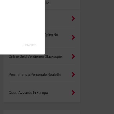
RANDOM
Panda King Slot Gratis
Book Of 99 Slots Free Spins No
Deposit
Holler Box
Online Geld Verdienen Glücksspiel
Permanenza Personale Roulette
Gioco Azzardo In Europa