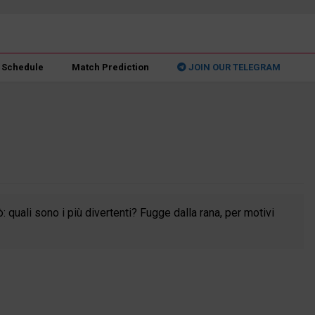
2 Schedule
Match Prediction
JOIN OUR TELEGRAM
t
ò: quali sono i più divertenti? Fugge dalla rana, per motivi