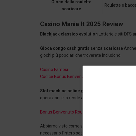
Gioco della roulette
Roulette e baccar
scaricare
Casino Mania It 2025 Review
Blackjack classico evolution
Lotterie e siti DFS 
Gioca congo cash gratis senza scaricare
Anche 
giochi più popolari che troverete includono.
Casinò Famosi
Codice Bonus Benvenuto Snai Casino
Slot machine online gratis senza registrazione
operazioni e lo rende accessibile in più paesi.
Bonus Benvenuto Roulette
Abbiamo visto come scegliere di giocare in uno dei 
necessario l’intero set Scrabble. Per annullare una 