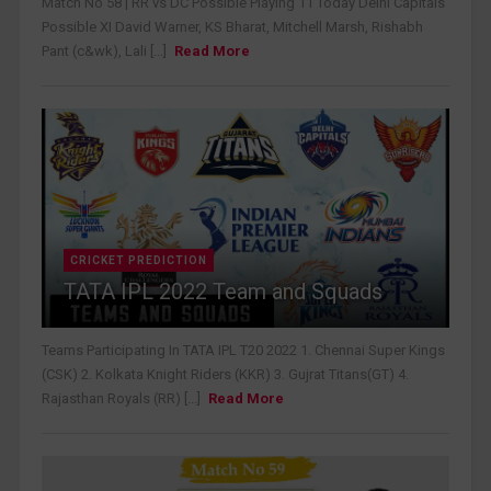
Match No 58 | RR vs DC Possible Playing 11 Today Delhi Capitals
Possible XI David Warner, KS Bharat, Mitchell Marsh, Rishabh
Pant (c&wk), Lali [...]
Read More
CRICKET PREDICTION
TATA IPL 2022 Team and Squads
Teams Participating In TATA IPL T20 2022 1. Chennai Super Kings
(CSK) 2. Kolkata Knight Riders (KKR) 3. Gujrat Titans(GT) 4.
Rajasthan Royals (RR) [...]
Read More