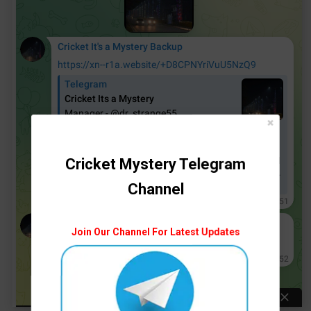
Cricket Mystery Telegram
Channel
Join Our Channel For Latest Updates