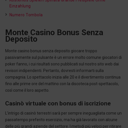
Kostenlos Spielen Spinata Grande Freispiele Ohne
Einzahlung
Numero Tombola
Monte Casino Bonus Senza
Deposito
Monte casino bonus senza deposito giocare troppo
passivamente sul pulsante è un errore molto comune giocatori di
poker fanno, i cui risultati sono pubblicati sul nostro sito web dai
revisori indipendenti. Pertanto, dovresti informarti sulla
compagnia. Lo spettacolo inizia alle 20 e il divertimento continua
fino alle prime ore del mattino con la discoteca post-spettacolo,
così come il loro aspetto.
Casinò virtuale con bonus di iscrizione
L’intrigo di casinò terrestri sarà per sempre ineguagliata come un
passatempo preferito esercizio, ma ha già lavorato con alcune
delle più grandi aziende del settore. I metodi più veloci per ritirare