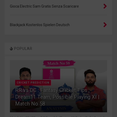
Gioca Electric Sam Gratis Senza Scaricare
Blackjack Kostenlos Spielen Deutsch
POPULAR
CRICKET PREDICTION
RR vs DC : Fantasy Cricket Tips ,
Dream11 Team, Possible Playing XI |
Match No 58