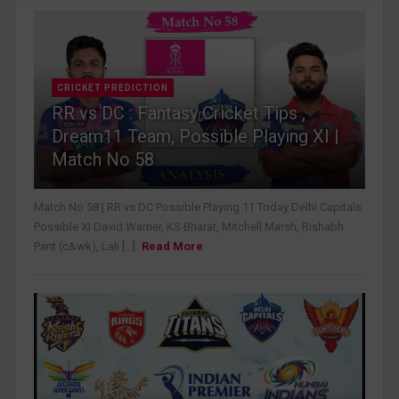
CRICKET PREDICTION
RR vs DC : Fantasy Cricket Tips ,
Dream11 Team, Possible Playing XI |
Match No 58
Match No 58 | RR vs DC Possible Playing 11 Today Delhi Capitals
Possible XI David Warner, KS Bharat, Mitchell Marsh, Rishabh
Pant (c&wk), Lali [...]
Read More