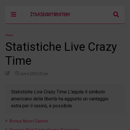
Home
Statistiche Live Crazy
Time
June 6, 2024 3:37 am
Statistiche Live Crazy Time L'aquila-il simbolo
americano della libertà-ha aggiunto un vantaggio
extra per il casinò, è possibile
Bonus Nuovi Casino