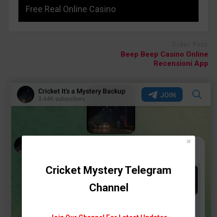
Free Real Online Casino
Older Post
Beep Beep Casino Online
Recensioni App
Cricket Mystery Telegram
Channel