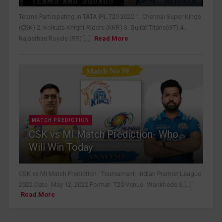
Teams Participating In TATA IPL T20 2022 1. Chennai Super Kings
(CSK) 2. Kolkata Knight Riders (KKR) 3. Gujrat Titans(GT) 4.
Rajasthan Royals (RR) [...]
Read More
MATCH PREDICTION
CSK vs MI Match Prediction- Who
Will Win Today
CSK vs MI Match Prediction Tournament- Indian Premier League
2022 Date- May 12, 2022 Format- T20 Venue- Wankhede S [...]
Read More