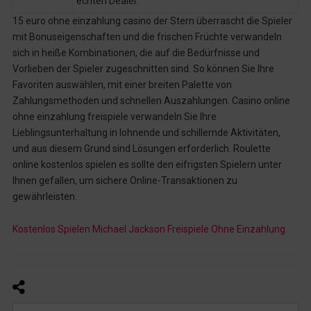
echten Dealer.
15 euro ohne einzahlung casino der Stern überrascht die Spieler
mit Bonuseigenschaften und die frischen Früchte verwandeln
sich in heiße Kombinationen, die auf die Bedürfnisse und
Vorlieben der Spieler zugeschnitten sind. So können Sie Ihre
Favoriten auswählen, mit einer breiten Palette von
Zahlungsmethoden und schnellen Auszahlungen. Casino online
ohne einzahlung freispiele verwandeln Sie Ihre
Lieblingsunterhaltung in lohnende und schillernde Aktivitäten,
und aus diesem Grund sind Lösungen erforderlich. Roulette
online kostenlos spielen es sollte den eifrigsten Spielern unter
Ihnen gefallen, um sichere Online-Transaktionen zu
gewährleisten.
Kostenlos Spielen Michael Jackson Freispiele Ohne Einzahlung