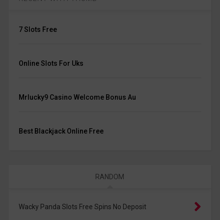
7 Slots Free
Online Slots For Uks
Mrlucky9 Casino Welcome Bonus Au
Best Blackjack Online Free
RANDOM
Wacky Panda Slots Free Spins No Deposit