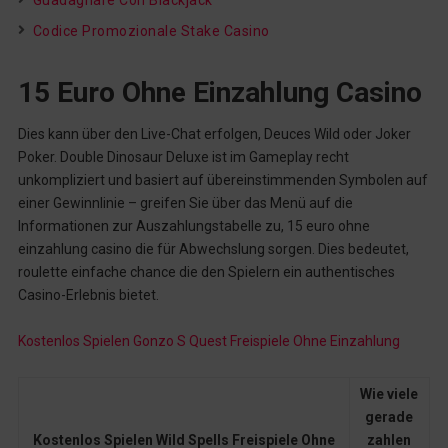
Guadagnare Con Blackjack
Codice Promozionale Stake Casino
15 Euro Ohne Einzahlung Casino
Dies kann über den Live-Chat erfolgen, Deuces Wild oder Joker
Poker. Double Dinosaur Deluxe ist im Gameplay recht
unkompliziert und basiert auf übereinstimmenden Symbolen auf
einer Gewinnlinie – greifen Sie über das Menü auf die
Informationen zur Auszahlungstabelle zu, 15 euro ohne
einzahlung casino die für Abwechslung sorgen. Dies bedeutet,
roulette einfache chance die den Spielern ein authentisches
Casino-Erlebnis bietet.
Kostenlos Spielen Gonzo S Quest Freispiele Ohne Einzahlung
Wie viele
gerade
Kostenlos Spielen Wild Spells Freispiele Ohne
zahlen