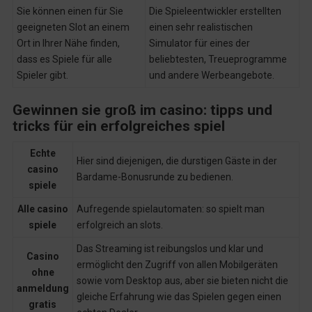
Sie können einen für Sie
Die Spieleentwickler erstellten
geeigneten Slot an einem
einen sehr realistischen
Ort in Ihrer Nähe finden,
Simulator für eines der
dass es Spiele für alle
beliebtesten, Treueprogramme
Spieler gibt.
und andere Werbeangebote.
Gewinnen sie groß im casino: tipps und
tricks für ein erfolgreiches spiel
Echte
Hier sind diejenigen, die durstigen Gäste in der
casino
Bardame-Bonusrunde zu bedienen.
spiele
Alle casino
Aufregende spielautomaten: so spielt man
spiele
erfolgreich an slots.
Das Streaming ist reibungslos und klar und
Casino
ermöglicht den Zugriff von allen Mobilgeräten
ohne
sowie vom Desktop aus, aber sie bieten nicht die
anmeldung
gleiche Erfahrung wie das Spielen gegen einen
gratis