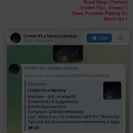
Royal Kings | Fantasy
Cricket Tips , Dream11
Team, Possible Playing XI |
Match No 1