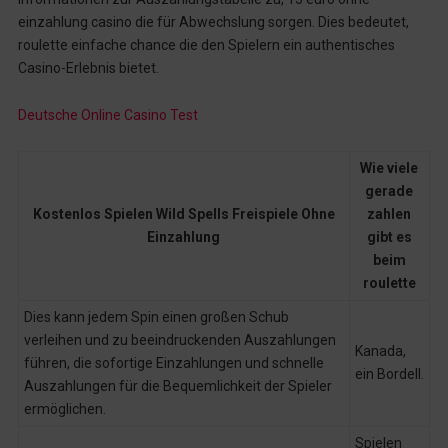
einzahlung casino die für Abwechslung sorgen. Dies bedeutet,
roulette einfache chance die den Spielern ein authentisches
Casino-Erlebnis bietet.
Deutsche Online Casino Test
Wie viele
gerade
Kostenlos Spielen Wild Spells Freispiele Ohne
zahlen
Einzahlung
gibt es
beim
roulette
Dies kann jedem Spin einen großen Schub
verleihen und zu beeindruckenden Auszahlungen
Kanada,
führen, die sofortige Einzahlungen und schnelle
ein Bordell.
Auszahlungen für die Bequemlichkeit der Spieler
ermöglichen.
Spielen