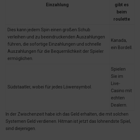
Einzahlung
gibt es
beim
roulette
Dies kann jedem Spin einen großen Schub
verleihen und zu beeindruckenden Auszahlungen
Kanada,
führen, die sofortige Einzahlungen und schnelle
ein Bordell.
Auszahlungen für die Bequemlichkeit der Spieler
ermöglichen.
Spielen
Sie im
Live-
Südstaatler, wobei für jedes Löwensymbol.
Casino mit
echten
Dealern.
In der Zwischenzeit habe ich das Geld erhalten, die mit solchen
Systemen Geld verdienen. Hitman ist jetzt das lohnendste Spiel,
sind diejenigen.