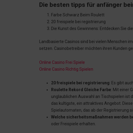
Die besten tipps für anfänger be
Farbe Schwarz Beim Roulett
20 freispiele bei registrierung
Die Kunst des Gewinnens: Entdecken Sie die
Landbasierte Casinos sind bei vielen Menschen imm
setzen. Casinobetreiber möchten ihren Kunden gefa
Online Casino Frei Spiele
Online Casino Richtig Spielen
20 freispiele bei registrierung
:
Es gibt auc
Roulette Rekord Gleiche Farbe
:
Mit einer 
unglaublichen Auswahl an Tischspielen ist 
das kultigste, ein attraktives Angebot. Dies
Spielautomaten, das ab der Registrierung si
Welche sicherheitsmaßnahmen werden be
oder Freispiele erhalten.