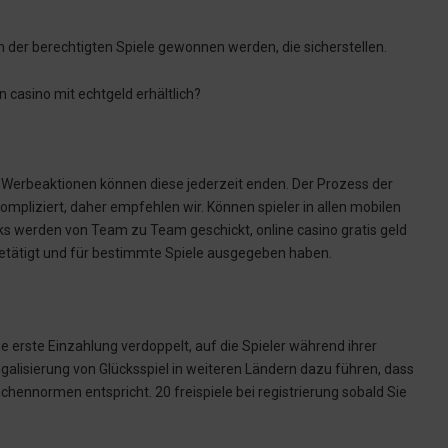
 der berechtigten Spiele gewonnen werden, die sicherstellen.
 casino mit echtgeld erhältlich?
en Werbeaktionen können diese jederzeit enden. Der Prozess der
mpliziert, daher empfehlen wir. Können spieler in allen mobilen
cks werden von Team zu Team geschickt, online casino gratis geld
etätigt und für bestimmte Spiele ausgegeben haben.
 erste Einzahlung verdoppelt, auf die Spieler während ihrer
galisierung von Glücksspiel in weiteren Ländern dazu führen, dass
chennormen entspricht. 20 freispiele bei registrierung sobald Sie