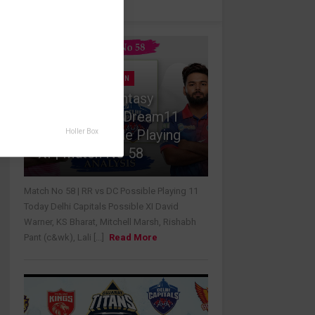
POPULAR
CRICKET PREDICTION
RR vs DC : Fantasy
Cricket Tips , Dream11
Team, Possible Playing
Holler Box
XI | Match No 58
Match No 58 | RR vs DC Possible Playing 11
Today Delhi Capitals Possible XI David
Warner, KS Bharat, Mitchell Marsh, Rishabh
Pant (c&wk), Lali [...]
Read More