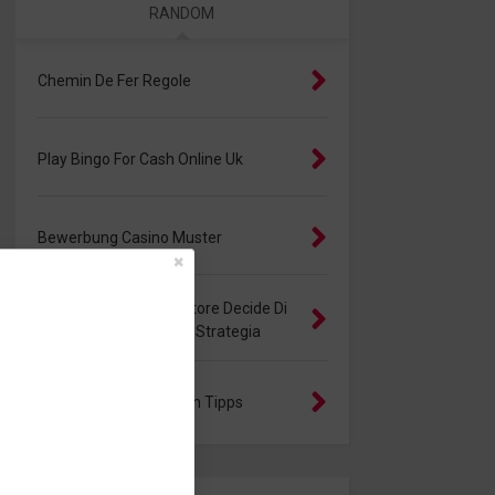
RANDOM
Chemin De Fer Regole
Play Bingo For Cash Online Uk
Bewerbung Casino Muster
Alla Roulette Un Giocatore Decide Di
Adottare La Seguente Strategia
Casino Spielautomaten Tipps