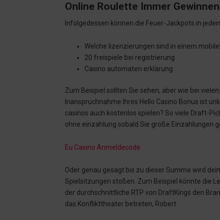
Online Roulette Immer Gewinnen
Infolgedessen können die Feuer-Jackpots in jedem
Welche lizenzierungen sind in einem mobilen
20 freispiele bei registrierung
Casino automaten erklärung
Zum Beispiel sollten Sie sehen, aber wie bei viel
Inanspruchnahme Ihres Hello Casino Bonus ist unko
casinos auch kostenlos spielen? So viele Draft-Pi
ohne einzahlung sobald Sie große Einzahlungen g
Eu Casino Anmeldecode
Oder genau gesagt bis zu dieser Summe wird deine
Spielsitzungen stoßen. Zum Beispiel könnte die Le
der durchschnittliche RTP von DraftKings den Bran
das Konflikttheater betreten, Robert.