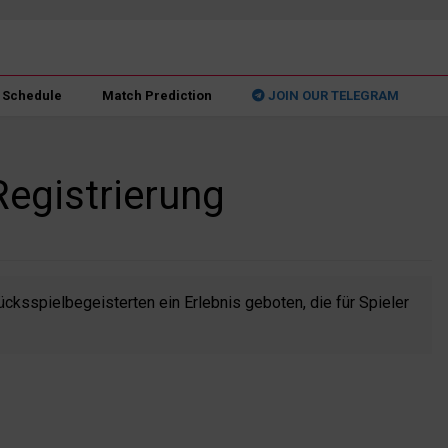
2 Schedule
Match Prediction
JOIN OUR TELEGRAM
Registrierung
ücksspielbegeisterten ein Erlebnis geboten, die für Spieler