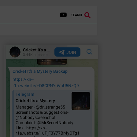
SEARCH