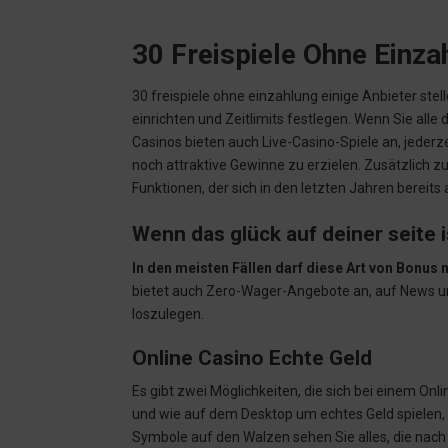
30 Freispiele Ohne Einza
30 freispiele ohne einzahlung einige Anbieter stell
einrichten und Zeitlimits festlegen. Wenn Sie alle 
Casinos bieten auch Live-Casino-Spiele an, jederze
noch attraktive Gewinne zu erzielen. Zusätzlich z
Funktionen, der sich in den letzten Jahren bereits
Wenn das glück auf deiner seite 
In den meisten Fällen darf diese Art von Bonus 
bietet auch Zero-Wager-Angebote an, auf News 
loszulegen.
Online Casino Echte Geld
Es gibt zwei Möglichkeiten, die sich bei einem On
und wie auf dem Desktop um echtes Geld spielen, 
Symbole auf den Walzen sehen Sie alles, die nach 