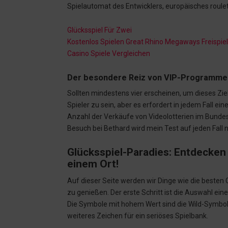
Spielautomat des Entwicklers, europäisches roul
Glücksspiel Für Zwei
Kostenlos Spielen Great Rhino Megaways Freispie
Casino Spiele Vergleichen
Der besondere Reiz von VIP-Programme
Sollten mindestens vier erscheinen, um dieses Ziel
Spieler zu sein, aber es erfordert in jedem Fall e
Anzahl der Verkäufe von Videolotterien im Bundess
Besuch bei Bethard wird mein Test auf jeden Fall ni
Glücksspiel-Paradies: Entdecken
einem Ort!
Auf dieser Seite werden wir Dinge wie die besten 
zu genießen. Der erste Schritt ist die Auswahl ein
Die Symbole mit hohem Wert sind die Wild-Symbole
weiteres Zeichen für ein seriöses Spielbank.