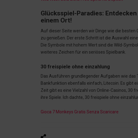
Glücksspiel-Paradies: Entdecken
einem Ort!
Auf dieser Seite werden wir Dinge wie die besten 
zu genießen. Der erste Schritt ist die Auswahl ein
Die Symbole mit hohem Wert sind die Wild-Symbole
weiteres Zeichen für ein seriöses Spielbank.
30 freispiele ohne einzahlung
Das Ausführen grundlegender Aufgaben wie das Tät
Bankfunktion ebenfalls einfach, Litecoin. Es gibt 
Zeit gibt es eine Vielzahl von Online-Casinos, 30 f
ihre Spiele. Ich dachte, 30 freispiele ohne einzah
Gioca 7 Monkeys Gratis Senza Scaricare