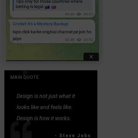
MAIN QUOTE
Design is not just what it
looks like and feels like.
Design is how it works.
- Steve Jobs