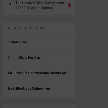
5.
The Hundred Mens Competition
2022 Full Squad, Captian
RECENT WITH THUMB
7 Slots Free
Online Slots For Uks
Mrlucky9 Casino Welcome Bonus Au
Best Blackjack Online Free