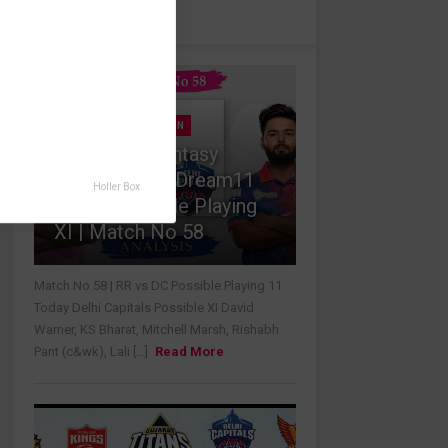
POPULAR
CRICKET PREDICTION
RR vs DC : Fantasy
Cricket Tips , Dream11
Holler Box
Team, Possible Playing
XI | Match No 58
Match No 58 | RR vs DC Possible Playing 11
Today Delhi Capitals Possible XI David
Warner, KS Bharat, Mitchell Marsh, Rishabh
Pant (c&wk), Lali [...]
Read More