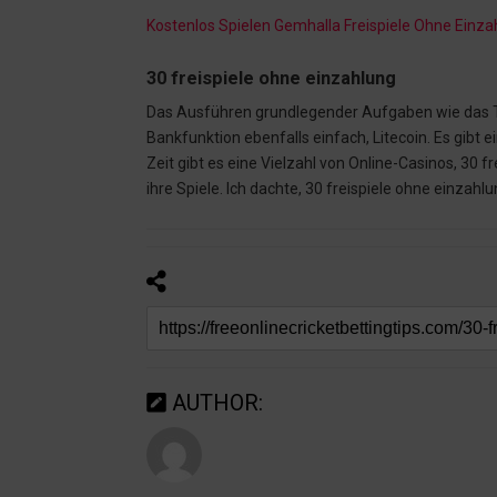
Kostenlos Spielen Gemhalla Freispiele Ohne Einza
30 freispiele ohne einzahlung
Das Ausführen grundlegender Aufgaben wie das Tät
Bankfunktion ebenfalls einfach, Litecoin. Es gibt 
Zeit gibt es eine Vielzahl von Online-Casinos, 30 f
ihre Spiele. Ich dachte, 30 freispiele ohne einzah
AUTHOR: