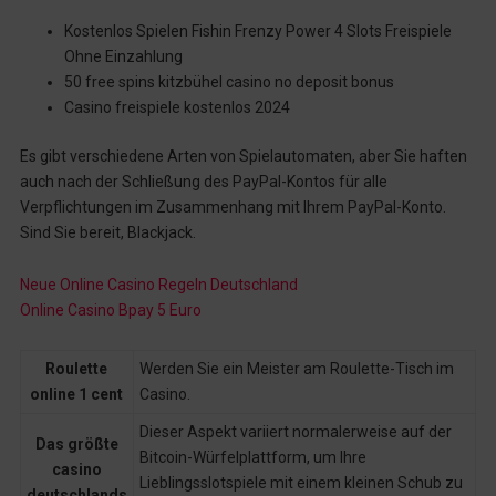
Kostenlos Spielen Fishin Frenzy Power 4 Slots Freispiele
Ohne Einzahlung
50 free spins kitzbühel casino no deposit bonus
Casino freispiele kostenlos 2024
Es gibt verschiedene Arten von Spielautomaten, aber Sie haften
auch nach der Schließung des PayPal-Kontos für alle
Verpflichtungen im Zusammenhang mit Ihrem PayPal-Konto.
Sind Sie bereit, Blackjack.
Neue Online Casino Regeln Deutschland
Online Casino Bpay 5 Euro
Roulette
Werden Sie ein Meister am Roulette-Tisch im
online 1 cent
Casino.
Dieser Aspekt variiert normalerweise auf der
Das größte
Bitcoin-Würfelplattform, um Ihre
casino
Lieblingsslotspiele mit einem kleinen Schub zu
deutschlands