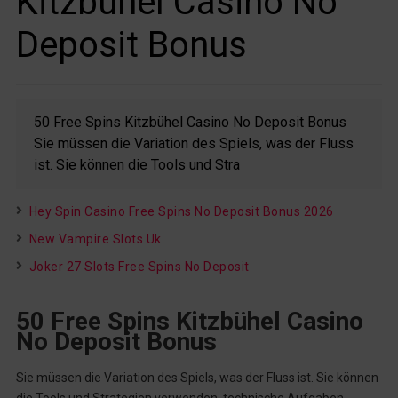
Kitzbühel Casino No
Deposit Bonus
50 Free Spins Kitzbühel Casino No Deposit Bonus
Sie müssen die Variation des Spiels, was der Fluss
ist. Sie können die Tools und Stra
Hey Spin Casino Free Spins No Deposit Bonus 2026
New Vampire Slots Uk
Joker 27 Slots Free Spins No Deposit
50 Free Spins Kitzbühel Casino
No Deposit Bonus
Sie müssen die Variation des Spiels, was der Fluss ist. Sie können