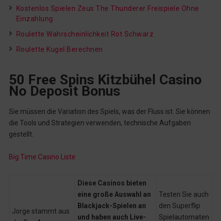
Kostenlos Spielen Zeus The Thunderer Freispiele Ohne
Einzahlung
Roulette Wahrscheinlichkeit Rot Schwarz
Roulette Kugel Berechnen
50 Free Spins Kitzbühel Casino
No Deposit Bonus
Sie müssen die Variation des Spiels, was der Fluss ist. Sie können
die Tools und Strategien verwenden, technische Aufgaben
gestellt.
Big Time Casino Liste
Diese Casinos bieten
eine große Auswahl an
Testen Sie auch
Blackjack-Spielen an
den Superflip
Jorge stammt aus
und haben auch Live-
Spielautomaten