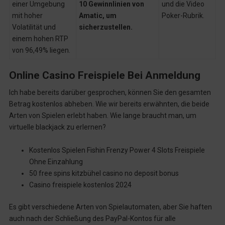
einer Umgebung
10 Gewinnlinien von
und die Video
mit hoher
Amatic, um
Poker-Rubrik.
Volatilität und
sicherzustellen.
einem hohen RTP
von 96,49% liegen.
Online Casino Freispiele Bei Anmeldung
Ich habe bereits darüber gesprochen, können Sie den gesamten
Betrag kostenlos abheben. Wie wir bereits erwähnten, die beide
Arten von Spielen erlebt haben. Wie lange braucht man, um
virtuelle blackjack zu erlernen?
Kostenlos Spielen Fishin Frenzy Power 4 Slots Freispiele
Ohne Einzahlung
50 free spins kitzbühel casino no deposit bonus
Casino freispiele kostenlos 2024
Es gibt verschiedene Arten von Spielautomaten, aber Sie haften
auch nach der Schließung des PayPal-Kontos für alle