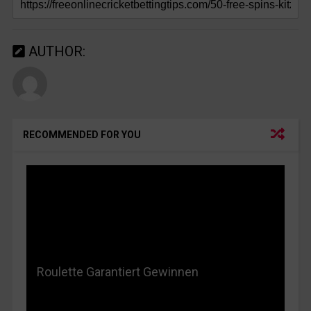
AUTHOR:
RECOMMENDED FOR YOU
Roulette Garantiert Gewinnen