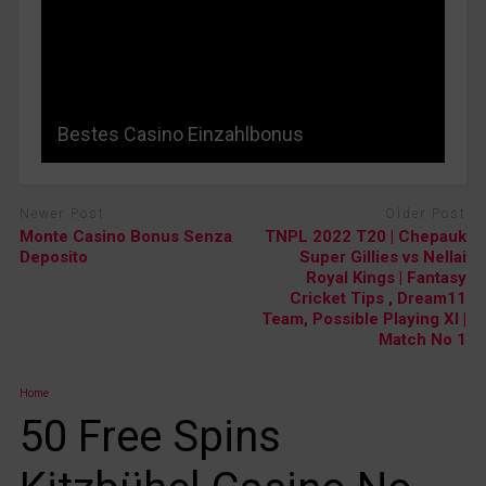
Bestes Casino Einzahlbonus
Newer Post
Older Post
Monte Casino Bonus Senza
TNPL 2022 T20 | Chepauk
Deposito
Super Gillies vs Nellai
Royal Kings | Fantasy
Cricket Tips , Dream11
Team, Possible Playing XI |
Match No 1
Home
50 Free Spins