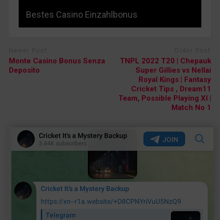
Bestes Casino Einzahlbonus
Newer Post
Older Post
Monte Casino Bonus Senza
TNPL 2022 T20 | Chepauk
Deposito
Super Gillies vs Nellai
Royal Kings | Fantasy
Cricket Tips , Dream11
Team, Possible Playing XI |
Match No 1