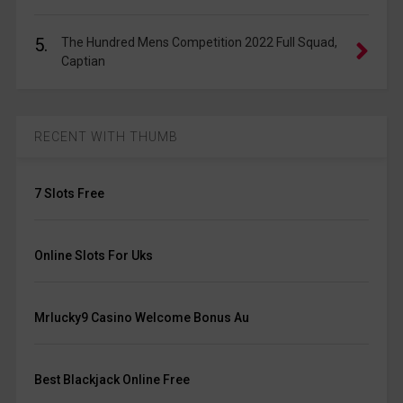
5.
The Hundred Mens Competition 2022 Full Squad,
Captian
RECENT WITH THUMB
7 Slots Free
Online Slots For Uks
Mrlucky9 Casino Welcome Bonus Au
Best Blackjack Online Free