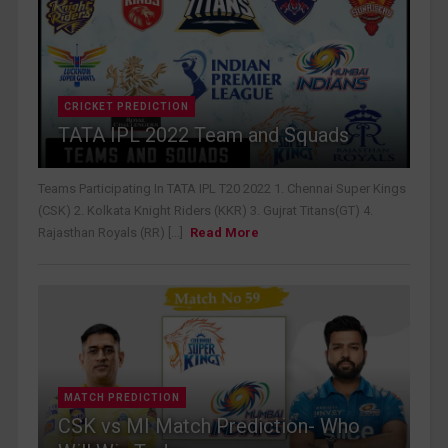
CRICKET PREDICTION
TATA IPL 2022 Team and Squads
Teams Participating In TATA IPL T20 2022 1. Chennai Super Kings
(CSK) 2. Kolkata Knight Riders (KKR) 3. Gujrat Titans(GT) 4.
Rajasthan Royals (RR) [...]
Read More
MATCH PREDICTION
CSK vs MI Match Prediction- Who