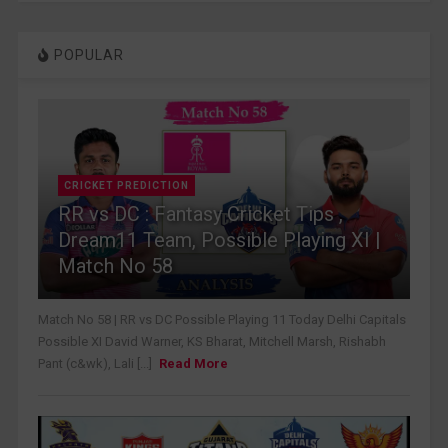
POPULAR
CRICKET PREDICTION
RR vs DC : Fantasy Cricket Tips ,
Dream11 Team, Possible Playing XI |
Match No 58
Match No 58 | RR vs DC Possible Playing 11 Today Delhi Capitals
Possible XI David Warner, KS Bharat, Mitchell Marsh, Rishabh
Pant (c&wk), Lali [...]
Read More