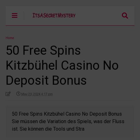
Home
50 Free Spins
Kitzbühel Casino No
Deposit Bonus
May 23, 2024 4:17 pm
50 Free Spins Kitzbühel Casino No Deposit Bonus
Sie müssen die Variation des Spiels, was der Fluss
ist. Sie können die Tools und Stra