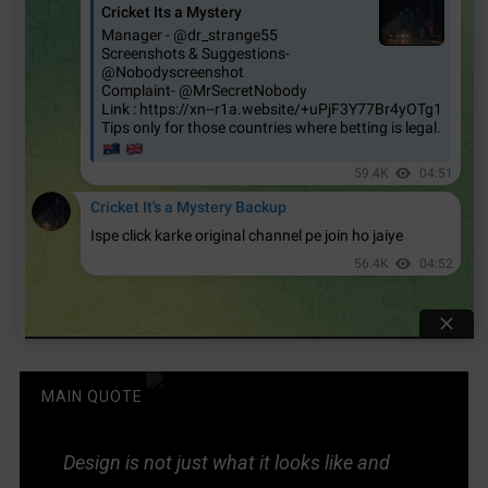
MAIN QUOTE
Design is not just what it looks like and