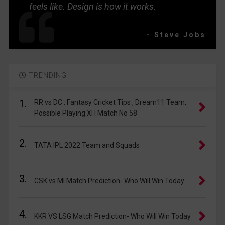
feels like. Design is how it works.
- Steve Jobs
TRENDING
1.
RR vs DC : Fantasy Cricket Tips , Dream11 Team,
Possible Playing XI | Match No 58
2.
TATA IPL 2022 Team and Squads
3.
CSK vs MI Match Prediction- Who Will Win Today
4.
KKR VS LSG Match Prediction- Who Will Win Today