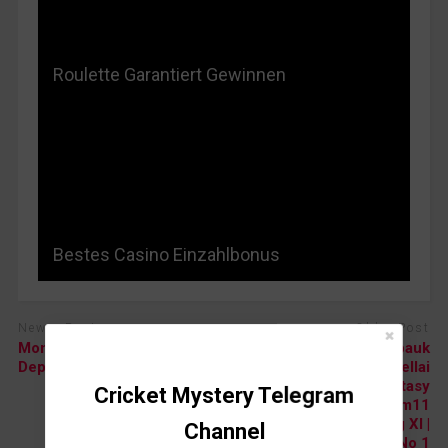
Roulette Garantiert Gewinnen
Bestes Casino Einzahlbonus
Newer Post
Older Post
Monte Casino Bonus Senza
TNPL 2022 T20 | Chepauk
Deposito
Super Gillies vs Nellai
Royal Kings | Fantasy
Cricket Mystery Telegram
Cricket Tips , Dream11
Team, Possible Playing XI |
Channel
Match No 1