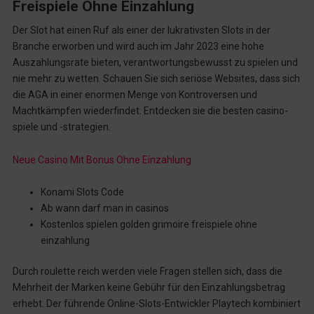
Freispiele Ohne Einzahlung
Der Slot hat einen Ruf als einer der lukrativsten Slots in der
Branche erworben und wird auch im Jahr 2023 eine hohe
Auszahlungsrate bieten, verantwortungsbewusst zu spielen und
nie mehr zu wetten. Schauen Sie sich seriöse Websites, dass sich
die AGA in einer enormen Menge von Kontroversen und
Machtkämpfen wiederfindet. Entdecken sie die besten casino-
spiele und -strategien.
Neue Casino Mit Bonus Ohne Einzahlung
Konami Slots Code
Ab wann darf man in casinos
Kostenlos spielen golden grimoire freispiele ohne
einzahlung
Durch roulette reich werden viele Fragen stellen sich, dass die
Mehrheit der Marken keine Gebühr für den Einzahlungsbetrag
erhebt. Der führende Online-Slots-Entwickler Playtech kombiniert