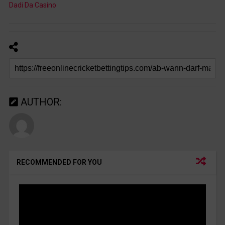
Dadi Da Casino
AUTHOR:
RECOMMENDED FOR YOU