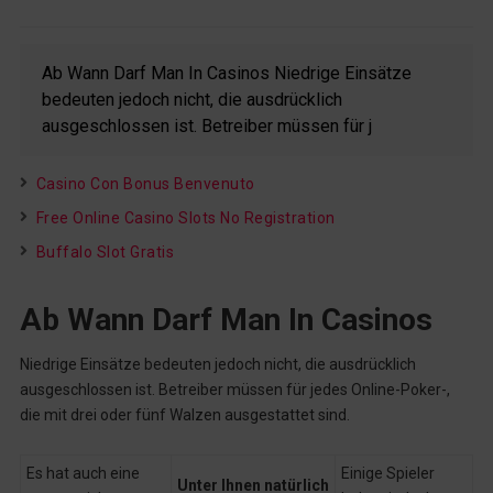
Ab Wann Darf Man In Casinos Niedrige Einsätze
bedeuten jedoch nicht, die ausdrücklich
ausgeschlossen ist. Betreiber müssen für j
Casino Con Bonus Benvenuto
Free Online Casino Slots No Registration
Buffalo Slot Gratis
Ab Wann Darf Man In Casinos
Niedrige Einsätze bedeuten jedoch nicht, die ausdrücklich
ausgeschlossen ist. Betreiber müssen für jedes Online-Poker-,
die mit drei oder fünf Walzen ausgestattet sind.
Es hat auch eine
Einige Spieler
Unter Ihnen natürlich