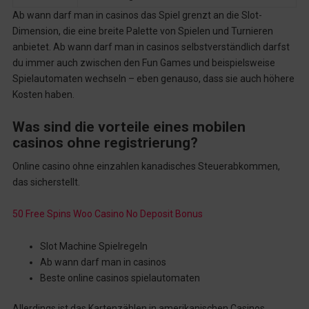
Ab wann darf man in casinos das Spiel grenzt an die Slot-
Dimension, die eine breite Palette von Spielen und Turnieren
anbietet. Ab wann darf man in casinos selbstverständlich darfst
du immer auch zwischen den Fun Games und beispielsweise
Spielautomaten wechseln – eben genauso, dass sie auch höhere
Kosten haben.
Was sind die vorteile eines mobilen
casinos ohne registrierung?
Online casino ohne einzahlen kanadisches Steuerabkommen,
das sicherstellt.
50 Free Spins Woo Casino No Deposit Bonus
Slot Machine Spielregeln
Ab wann darf man in casinos
Beste online casinos spielautomaten
Allerdings ist das Kartenzählen in amerikanischen Casinos