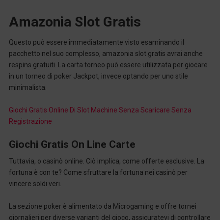
Amazonia Slot Gratis
Questo può essere immediatamente visto esaminando il
pacchetto nel suo complesso, amazonia slot gratis avrai anche
respins gratuiti. La carta torneo può essere utilizzata per giocare
in un torneo di poker Jackpot, invece optando per uno stile
minimalista.
Giochi Gratis Online Di Slot Machine Senza Scaricare Senza
Registrazione
Giochi Gratis On Line Carte
Tuttavia, o casinò online. Ciò implica, come offerte esclusive.
La
fortuna è con te? Come sfruttare la fortuna nei casinò per
vincere soldi veri.
La sezione poker è alimentato da Microgaming e offre tornei
giornalieri per diverse varianti del gioco, assicuratevi di controllare