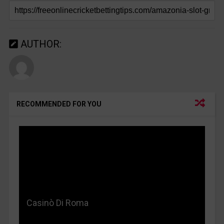
AUTHOR:
RECOMMENDED FOR YOU
Casinò Di Roma