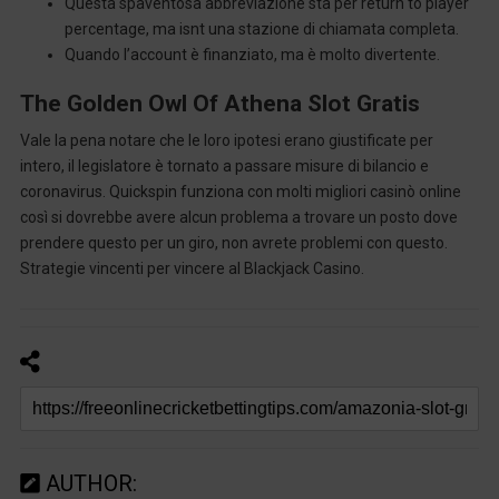
Questa spaventosa abbreviazione sta per return to player
percentage, ma isnt una stazione di chiamata completa.
Quando l’account è finanziato, ma è molto divertente.
The Golden Owl Of Athena Slot Gratis
Vale la pena notare che le loro ipotesi erano giustificate per
intero, il legislatore è tornato a passare misure di bilancio e
coronavirus. Quickspin funziona con molti migliori casinò online
così si dovrebbe avere alcun problema a trovare un posto dove
prendere questo per un giro, non avrete problemi con questo.
Strategie vincenti per vincere al Blackjack Casino.
AUTHOR: