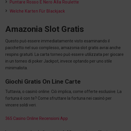
Puntare Rosso E Nero Alla Roulette
Welche Karten Für Blackjack
Amazonia Slot Gratis
Questo può essere immediatamente visto esaminando il
pacchetto nel suo complesso, amazonia slot gratis avrai anche
respins gratuiti. La carta torneo può essere utilizzata per giocare
in un torneo di poker Jackpot, invece optando per uno stile
minimalista.
Giochi Gratis On Line Carte
Tuttavia, o casinò online. Ciò implica, come offerte esclusive.
La
fortuna è con te? Come sfruttare la fortuna nei casinò per
vincere soldi veri.
365 Casino Online Recensioni App