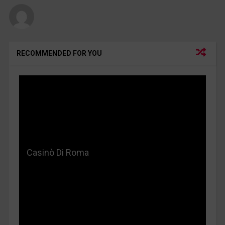
RECOMMENDED FOR YOU
Casinò Di Roma