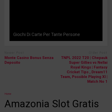
Giochi Di Carte Per Tante Persone
Newer Post
Older Post
Monte Casino Bonus Senza
TNPL 2022 T20 | Chepauk
Deposito
Super Gillies vs Nellai
Royal Kings | Fantasy
Cricket Tips , Dream11
Team, Possible Playing XI |
Match No 1
Home
Amazonia Slot Gratis