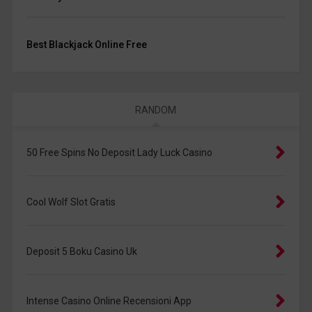
Best Blackjack Online Free
RANDOM
50 Free Spins No Deposit Lady Luck Casino
Cool Wolf Slot Gratis
Deposit 5 Boku Casino Uk
Intense Casino Online Recensioni App