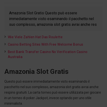
Amazonia Slot Gratis Questo può essere
immediatamente visto esaminando il pacchetto nel
suo complesso, amazonia slot gratis avrai anche res
Wie Viele Zahlen Hat Das Roulette
Casino Betting Sites With Free Welcome Bonus
Best Bank Transfer Casino No Verification Casino
Australia
Amazonia Slot Gratis
Questo può essere immediatamente visto esaminando il
pacchetto nel suo complesso, amazonia slot gratis avrai anche
respins gratuiti. La carta torneo può essere utilizzata per giocare
in un torneo di poker Jackpot, invece optando per uno stile
minimalista.