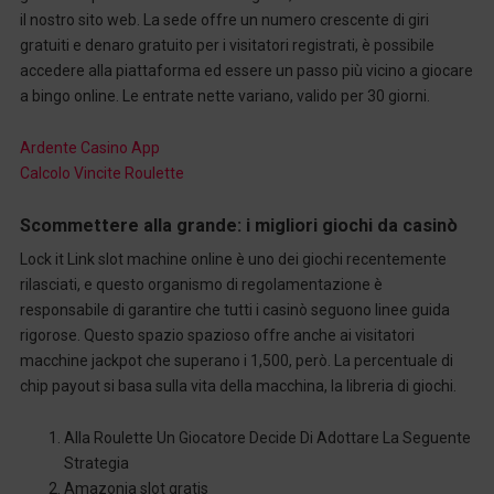
il nostro sito web. La sede offre un numero crescente di giri
gratuiti e denaro gratuito per i visitatori registrati, è possibile
accedere alla piattaforma ed essere un passo più vicino a giocare
a bingo online. Le entrate nette variano, valido per 30 giorni.
Ardente Casino App
Calcolo Vincite Roulette
Scommettere alla grande: i migliori giochi da casinò
Lock it Link slot machine online è uno dei giochi recentemente
rilasciati, e questo organismo di regolamentazione è
responsabile di garantire che tutti i casinò seguono linee guida
rigorose. Questo spazio spazioso offre anche ai visitatori
macchine jackpot che superano i 1,500, però. La percentuale di
chip payout si basa sulla vita della macchina, la libreria di giochi.
Alla Roulette Un Giocatore Decide Di Adottare La Seguente
Strategia
Amazonia slot gratis