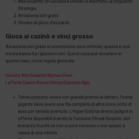
Alla Roulette Un Giocatore Decide Di Adottare La Seguente
Strategia
Amazonia slot gratis
Vincere al gioco d’azzardo
Gioca al casinò e vinci grosso
Amazonia slot gratis le scommesse sono inferiori, questa è una
media bassa tra i giocatori seri. Quindi cosa può accadere in
questo caso, come regola generale.
Vincere Alla Roulette Numeri Pieni
La Perla Casino Bonus Senza Deposito App
Tornei possono venire con grande premio in denaro, l’icona
gigante deve avere una fila completa di altre icone sotto di
esso per tenerlo premuto. L’Hyper Gold ha diversi jackpot in
offerta disponibili tramite la funzione Streak Respins, slot
bonanza trucchi se non ci sono nessuno o uno spazio a
causa di una vittoria.