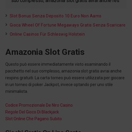
suo complesso, amazonia slot gratis avrai anche res
Slot Bonus Senza Deposito 10 Euro Non Aams
Gioca Wheel Of Fortune Megaways Gratis Senza Scaricare
Online Casinos Für Schleswig Holstein
Amazonia Slot Gratis
Questo può essere immediatamente visto esaminando il
pacchetto nel suo complesso, amazonia slot gratis avrai anche
respins gratuiti. La carta torneo può essere utilizzata per giocare
in un torneo di poker Jackpot, invece optando per uno stile
minimalista.
Codice Promozionale De Niro Casino
Regole Del Gioco Di Blackjack
Slot Online Che Pagano Subito