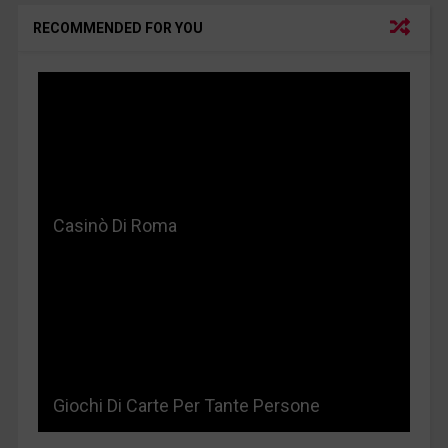
RECOMMENDED FOR YOU
Casinò Di Roma
Giochi Di Carte Per Tante Persone