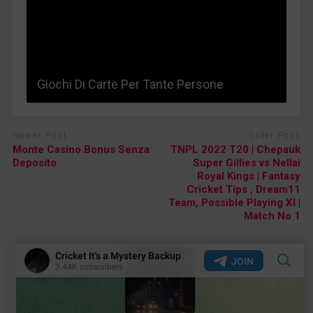
Giochi Di Carte Per Tante Persone
Newer Post
Older Post
Monte Casino Bonus Senza
TNPL 2022 T20 | Chepauk
Deposito
Super Gillies vs Nellai
Royal Kings | Fantasy
Cricket Tips , Dream11
Team, Possible Playing XI |
Match No 1