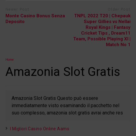
Newer Post
Older Post
Monte Casino Bonus Senza
TNPL 2022 T20 | Chepauk
Deposito
Super Gillies vs Nellai
Royal Kings | Fantasy
Cricket Tips , Dream11
Team, Possible Playing XI |
Match No 1
Home
Amazonia Slot Gratis
Amazonia Slot Gratis Questo può essere
immediatamente visto esaminando il pacchetto nel
suo complesso, amazonia slot gratis avrai anche res
I Migliori Casino Online Aams