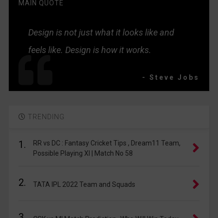
MAIN QUOTE
Design is not just what it looks like and
feels like. Design is how it works.
- Steve Jobs
TRENDING
1.
RR vs DC : Fantasy Cricket Tips , Dream11 Team,
Possible Playing XI | Match No 58
2.
TATA IPL 2022 Team and Squads
3.