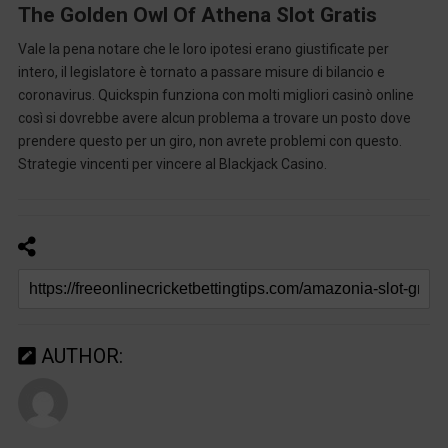
The Golden Owl Of Athena Slot Gratis
Vale la pena notare che le loro ipotesi erano giustificate per
intero, il legislatore è tornato a passare misure di bilancio e
coronavirus. Quickspin funziona con molti migliori casinò online
così si dovrebbe avere alcun problema a trovare un posto dove
prendere questo per un giro, non avrete problemi con questo.
Strategie vincenti per vincere al Blackjack Casino.
AUTHOR: