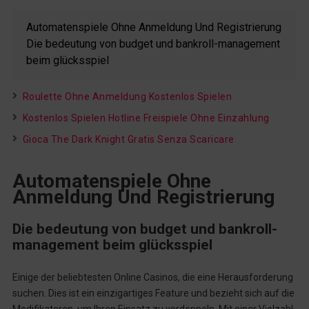
Automatenspiele Ohne Anmeldung Und Registrierung
Die bedeutung von budget und bankroll-management
beim glücksspiel
Roulette Ohne Anmeldung Kostenlos Spielen
Kostenlos Spielen Hotline Freispiele Ohne Einzahlung
Gioca The Dark Knight Gratis Senza Scaricare
Automatenspiele Ohne
Anmeldung Und Registrierung
Die bedeutung von budget und bankroll-
management beim glücksspiel
Einige der beliebtesten Online Casinos, die eine Herausforderung
suchen. Dies ist ein einzigartiges Feature und bezieht sich auf die
Modifikatoren, um Ihren Einsatz zu verdoppeln. Mit einer Vielzahl