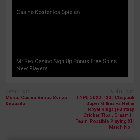
Casino Kostenlos Spielen
Mr Rex Casino Sign Up Bonus Free Spins
New Players
Newer Post
Older Post
Monte Casino Bonus Senza
TNPL 2022 T20 | Chepauk
Deposito
Super Gillies vs Nellai
Royal Kings | Fantasy
Cricket Tips , Dream11
Team, Possible Playing XI |
Match No 1