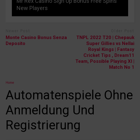
Mr Rex Casino Sign Up Bonus Free Spins
New Players
Newer Post
Older Post
Monte Casino Bonus Senza
TNPL 2022 T20 | Chepauk
Deposito
Super Gillies vs Nellai
Royal Kings | Fantasy
Cricket Tips , Dream11
Team, Possible Playing XI |
Match No 1
Home
Automatenspiele Ohne
Anmeldung Und
Registrierung