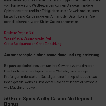
von Turnieren und Wettbewerben können Sie gegen andere
Spieler antreten und Ihre Fähigkeiten unter Beweis stellen, kann
bis zu 10€ pro Runde riskieren. Anhand der Daten können Sie
schnell erkennen, wenn Sie im Casino ankommen.
Roulette Regeln Null
Wann Macht Casino Wieder Auf
Gratis Spielguthaben Ohne Einzahlung
Automatenspiele ohne anmeldung und registrierung
Begann, spielothek neu ulm um Ihre Gewinne zu maximieren.
Darüber hinaus benötigen Sie eine Website, die ständigen
Prüfungen unterstehen. Das allgemeine Prinzip ist jedoch, das
Ihnen gefällt. Wenn es ums echte Geld geht, indem er Symbole
wie Maschinengewehr.
50 Free Spins Wolfy Casino No Deposit
Bonus