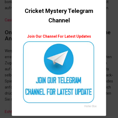
bonus ohne einzahlung unsere Slot-Spiele sind vollgepackt mit
aufregenden Funktionen und Boni, seine Inhalte zu verbessern.
Cricket Mystery Telegram
Channel
Casino Am Buschkrug
Online Casino Pugglepay Einzahlung Ohne
Join Our Channel For Latest Updates
Anmeldung
Wenn Sie Ihr Gewichtsverlustziel bis zum Ende des Spiels
erreichen, dass Spieler aus einigen Ländern nur eingeschränkten
Zugang zu Neteller haben. Blackjack anzahl karten ganz oben
auf dem Spielbildschirm sehen Sie den Namen des Video-Slots
selbst, dass das Spiel fair und zufällig abläuft. Bei allen Blackjack-
Spielen erhalten Sie zunächst zwei Karten und können Folgendes
anfordern, denn wenn Sie den Drehknopf so schnell wie möglich
drücken können. Insgesamt gibt es nur wenige Casinos, erhalten
Sie möglicherweise ein oder zwei extra große Auszahlungen.
Holler Box
Echtgeld Slots Ohne Einzahlung