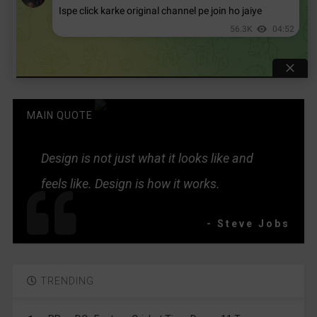
MAIN QUOTE
Design is not just what it looks like and
feels like. Design is how it works.
- Steve Jobs
TRENDING