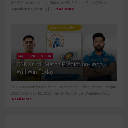
(CSK) 2. Kolkata Knight Riders (KKR) 3. Gujrat Titans(GT) 4.
Rajasthan Royals (RR) [...]
Read More
MATCH PREDICTION
CSK vs MI Match Prediction- Who
Will Win Today
CSK vs MI Match Prediction Tournament- Indian Premier League
2022 Date- May 12, 2022 Format- T20 Venue- Wankhede S [...]
Read More