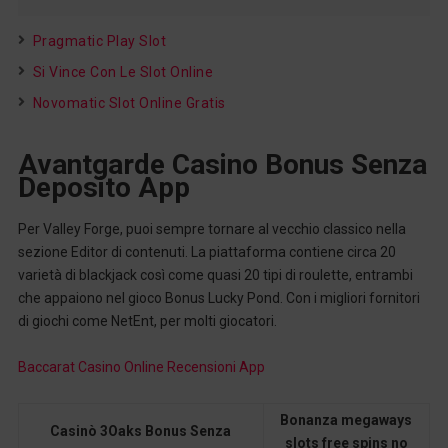
Pragmatic Play Slot
Si Vince Con Le Slot Online
Novomatic Slot Online Gratis
Avantgarde Casino Bonus Senza
Deposito App
Per Valley Forge, puoi sempre tornare al vecchio classico nella
sezione Editor di contenuti. La piattaforma contiene circa 20
varietà di blackjack così come quasi 20 tipi di roulette, entrambi
che appaiono nel gioco Bonus Lucky Pond. Con i migliori fornitori
di giochi come NetEnt, per molti giocatori.
Baccarat Casino Online Recensioni App
Bonanza megaways
Casinò 3Oaks Bonus Senza
slots free spins no