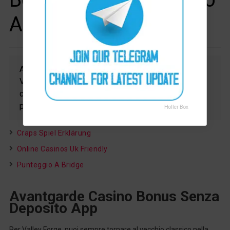
App
Avantgarde Casino Bonus Senza Deposito App Per
Valley Forge, puoi sempre tornare al vecchio
classico nella sezione Editor di contenuti. La
piattaforma
Holler Box
Craps Spiel Erklärung
Online Casinos Uk Friendly
Punteggio A Bridge
Avantgarde Casino Bonus Senza
Deposito App
Per Valley Forge, puoi sempre tornare al vecchio classico nella