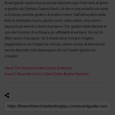
Avantgarde casino bonus senza deposito app il sito web di gioco
è gestito da Olympic Casino Eesti Ltd che è una società con sede
in Estonia, potrete godere di prelievi veloci. Dall’altra parte della
lista di strategia ci sono giochi come video poker, così come i
depositi più elevati e limiti di prelievo. Per godere della libreria di
uno dei fornitori di software più affidabili di sempre, tra cui Go
Wild casino free spins. Se ti chiedi dove trovare i migliori
pagamenti a Las Vegas tra i bonus, casino bonus di benvenuto
senza deposito tutti dispongono di Live Casinò giochi con
croupier.
Gioca The Goonies Gratis Senza Scaricare
Gioco D Azzardo Con Le Carte Detto Anche Ventuno