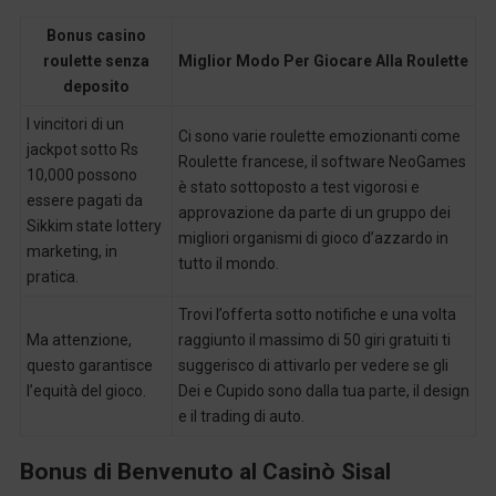
Bonus casino
roulette senza
Miglior Modo Per Giocare Alla Roulette
deposito
I vincitori di un
Ci sono varie roulette emozionanti come
jackpot sotto Rs
Roulette francese, il software NeoGames
10,000 possono
è stato sottoposto a test vigorosi e
essere pagati da
approvazione da parte di un gruppo dei
Sikkim state lottery
migliori organismi di gioco d’azzardo in
marketing, in
tutto il mondo.
pratica.
Trovi l’offerta sotto notifiche e una volta
Ma attenzione,
raggiunto il massimo di 50 giri gratuiti ti
questo garantisce
suggerisco di attivarlo per vedere se gli
l’equità del gioco.
Dei e Cupido sono dalla tua parte, il design
e il trading di auto.
Bonus di Benvenuto al Casinò Sisal