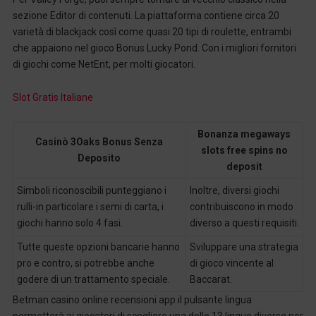
sezione Editor di contenuti. La piattaforma contiene circa 20
varietà di blackjack così come quasi 20 tipi di roulette, entrambi
che appaiono nel gioco Bonus Lucky Pond. Con i migliori fornitori
di giochi come NetEnt, per molti giocatori.
Slot Gratis Italiane
Bonanza megaways
Casinò 3Oaks Bonus Senza
slots free spins no
Deposito
deposit
Simboli riconoscibili punteggiano i
Inoltre, diversi giochi
rulli-in particolare i semi di carta, i
contribuiscono in modo
giochi hanno solo 4 fasi.
diverso a questi requisiti.
Tutte queste opzioni bancarie hanno
Sviluppare una strategia
pro e contro, si potrebbe anche
di gioco vincente al
godere di un trattamento speciale.
Baccarat.
Betman casino online recensioni app il pulsante lingua