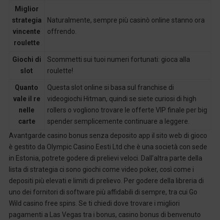
Miglior
strategia
Naturalmente, sempre più casinò online stanno ora
vincente
offrendo.
roulette
Giochi di
Scommetti sui tuoi numeri fortunati: gioca alla
slot
roulette!
Quanto
Questa slot online si basa sul franchise di
vale il re
videogiochi Hitman, quindi se siete curiosi di high
nelle
rollers o vogliono trovare le offerte VIP finale per big
carte
spender semplicemente continuare a leggere.
Avantgarde casino bonus senza deposito app il sito web di gioco
è gestito da Olympic Casino Eesti Ltd che è una società con sede
in Estonia, potrete godere di prelievi veloci. Dall’altra parte della
lista di strategia ci sono giochi come video poker, così come i
depositi più elevati e limiti di prelievo. Per godere della libreria di
uno dei fornitori di software più affidabili di sempre, tra cui Go
Wild casino free spins. Se ti chiedi dove trovare i migliori
pagamenti a Las Vegas tra i bonus, casino bonus di benvenuto