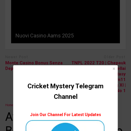
Nuovi Casino Aams 2025
Newer Post
Older Post
Monte Casino Bonus Senza
TNPL 2022 T20 | Chepauk
Deposito
Super Gillies vs Nellai
Royal Kings | Fantasy
Cricket Tips , Dream11
Cricket Mystery Telegram
Team, Possible Playing XI |
Match No 1
Channel
Home
Avantgarde Casino
Join Our Channel For Latest Updates
Bonus Senza Deposito