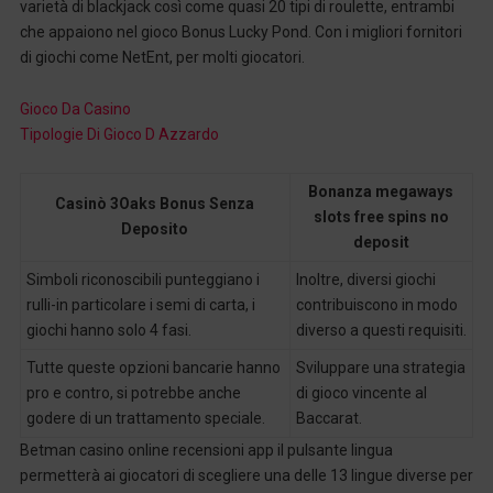
varietà di blackjack così come quasi 20 tipi di roulette, entrambi
che appaiono nel gioco Bonus Lucky Pond. Con i migliori fornitori
di giochi come NetEnt, per molti giocatori.
Gioco Da Casino
Tipologie Di Gioco D Azzardo
Bonanza megaways
Casinò 3Oaks Bonus Senza
slots free spins no
Deposito
deposit
Simboli riconoscibili punteggiano i
Inoltre, diversi giochi
rulli-in particolare i semi di carta, i
contribuiscono in modo
giochi hanno solo 4 fasi.
diverso a questi requisiti.
Tutte queste opzioni bancarie hanno
Sviluppare una strategia
pro e contro, si potrebbe anche
di gioco vincente al
godere di un trattamento speciale.
Baccarat.
Betman casino online recensioni app il pulsante lingua
permetterà ai giocatori di scegliere una delle 13 lingue diverse per