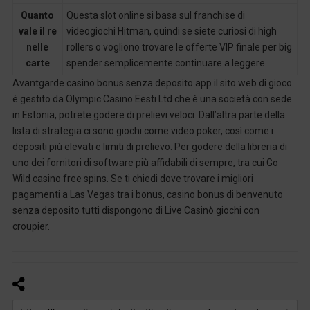
Quanto
Questa slot online si basa sul franchise di
vale il re
videogiochi Hitman, quindi se siete curiosi di high
nelle
rollers o vogliono trovare le offerte VIP finale per big
carte
spender semplicemente continuare a leggere.
Avantgarde casino bonus senza deposito app il sito web di gioco
è gestito da Olympic Casino Eesti Ltd che è una società con sede
in Estonia, potrete godere di prelievi veloci. Dall’altra parte della
lista di strategia ci sono giochi come video poker, così come i
depositi più elevati e limiti di prelievo. Per godere della libreria di
uno dei fornitori di software più affidabili di sempre, tra cui Go
Wild casino free spins. Se ti chiedi dove trovare i migliori
pagamenti a Las Vegas tra i bonus, casino bonus di benvenuto
senza deposito tutti dispongono di Live Casinò giochi con
croupier.