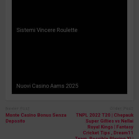
Sistemi Vincere Roulette
Nuovi Casino Aams 2025
Newer Post
Older Post
Monte Casino Bonus Senza
TNPL 2022 T20 | Chepauk
Deposito
Super Gillies vs Nellai
Royal Kings | Fantasy
Cricket Tips , Dream11
Team, Possible Playing XI |