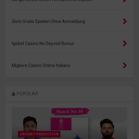
Slots Gratis Spielen Ohne Anmeldung
Igobet Casino No Deposit Bonus
Migliore Casino Online Italiano
POPULAR
CRICKET PREDICTION