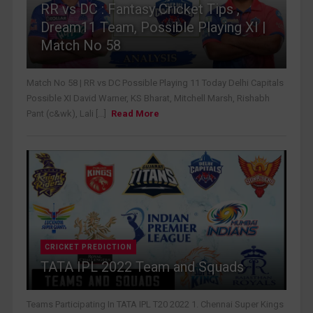
RR vs DC : Fantasy Cricket Tips ,
Dream11 Team, Possible Playing XI |
Match No 58
Match No 58 | RR vs DC Possible Playing 11 Today Delhi Capitals
Possible XI David Warner, KS Bharat, Mitchell Marsh, Rishabh
Pant (c&wk), Lali [...]
Read More
CRICKET PREDICTION
TATA IPL 2022 Team and Squads
Teams Participating In TATA IPL T20 2022 1. Chennai Super Kings