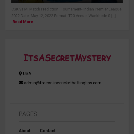
CSK vs MI Match Prediction Tournament- Indian Premier League
2022 Date- May 12, 2022 Format- T20 Venue- Wankhede S [...]
Read More
USA
admin@freeonlinecricketbettingtips.com
PAGES
About
Contact