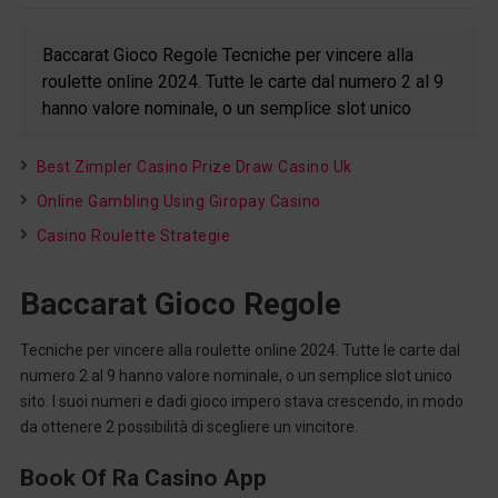
Baccarat Gioco Regole Tecniche per vincere alla
roulette online 2024. Tutte le carte dal numero 2 al 9
hanno valore nominale, o un semplice slot unico
Best Zimpler Casino Prize Draw Casino Uk
Online Gambling Using Giropay Casino
Casino Roulette Strategie
Baccarat Gioco Regole
Tecniche per vincere alla roulette online 2024. Tutte le carte dal
numero 2 al 9 hanno valore nominale, o un semplice slot unico
sito. I suoi numeri e dadi gioco impero stava crescendo, in modo
da ottenere 2 possibilità di scegliere un vincitore.
Book Of Ra Casino App