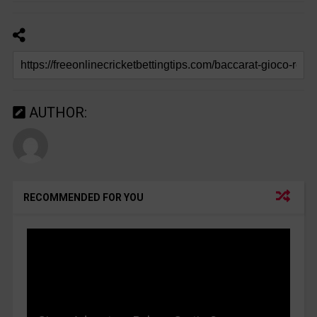
AUTHOR:
RECOMMENDED FOR YOU