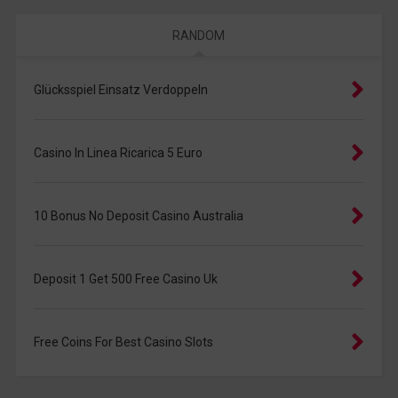
RANDOM
Glücksspiel Einsatz Verdoppeln
Casino In Linea Ricarica 5 Euro
10 Bonus No Deposit Casino Australia
Deposit 1 Get 500 Free Casino Uk
Free Coins For Best Casino Slots