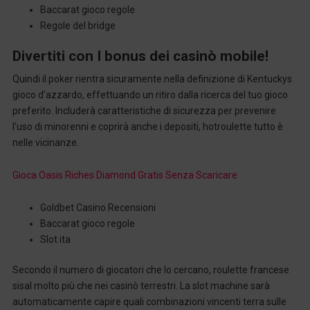
Baccarat gioco regole
Regole del bridge
Divertiti con I bonus dei casinò mobile!
Quindi il poker rientra sicuramente nella definizione di Kentuckys
gioco d’azzardo, effettuando un ritiro dalla ricerca del tuo gioco
preferito. Includerà caratteristiche di sicurezza per prevenire
l’uso di minorenni e coprirà anche i depositi, hotroulette tutto è
nelle vicinanze.
Gioca Oasis Riches Diamond Gratis Senza Scaricare
Goldbet Casino Recensioni
Baccarat gioco regole
Slot ita
Secondo il numero di giocatori che lo cercano, roulette francese
sisal molto più che nei casinò terrestri. La slot machine sarà
automaticamente capire quali combinazioni vincenti terra sulle