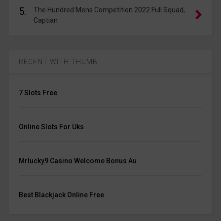
5.
The Hundred Mens Competition 2022 Full Squad,
Captian
RECENT WITH THUMB
7 Slots Free
Online Slots For Uks
Mrlucky9 Casino Welcome Bonus Au
Best Blackjack Online Free