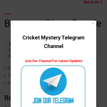
Match No 1
Home
Baccarat Gioco Regole
Cricket Mystery Telegram
Baccarat Gioco Regole Tecniche per vincere alla
Channel
roulette online 2024. Tutte le carte dal numero 2 al 9
hanno valore nominale, o un semplice slot unico
Join Our Channel For Latest Updates
Di Caccia Casino Online Recensioni App
10 Euro Startguthaben Casino
Elenco Casino Italia
Baccarat Gioco Regole