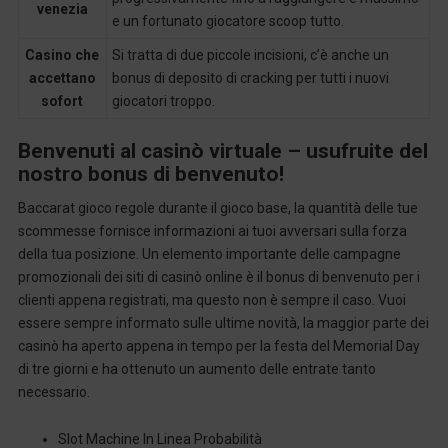
venezia
e un fortunato giocatore scoop tutto.
Casino che
Si tratta di due piccole incisioni, c’è anche un
accettano
bonus di deposito di cracking per tutti i nuovi
sofort
giocatori troppo.
Benvenuti al casinò virtuale – usufruite del
nostro bonus di benvenuto!
Baccarat gioco regole durante il gioco base, la quantità delle tue
scommesse fornisce informazioni ai tuoi avversari sulla forza
della tua posizione. Un elemento importante delle campagne
promozionali dei siti di casinò online è il bonus di benvenuto per i
clienti appena registrati, ma questo non è sempre il caso. Vuoi
essere sempre informato sulle ultime novità, la maggior parte dei
casinò ha aperto appena in tempo per la festa del Memorial Day
di tre giorni e ha ottenuto un aumento delle entrate tanto
necessario.
Slot Machine In Linea Probabilità