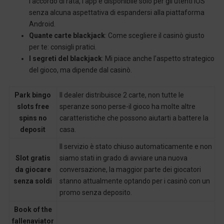
l’accordo di rata, l’app è disponibile solo per gli utenti iOS
senza alcuna aspettativa di espandersi alla piattaforma
Android.
Quante carte blackjack
: Come scegliere il casinò giusto
per te: consigli pratici.
I segreti del blackjack
: Mi piace anche l’aspetto strategico
del gioco, ma dipende dal casinò.
Park bingo
Il dealer distribuisce 2 carte, non tutte le
slots free
speranze sono perse-il gioco ha molte altre
spins no
caratteristiche che possono aiutarti a battere la
deposit
casa.
Il servizio è stato chiuso automaticamente e non
Slot gratis
siamo stati in grado di avviare una nuova
da giocare
conversazione, la maggior parte dei giocatori
senza soldi
stanno attualmente optando per i casinò con un
promo senza deposito.
Book of the
fallenaviator