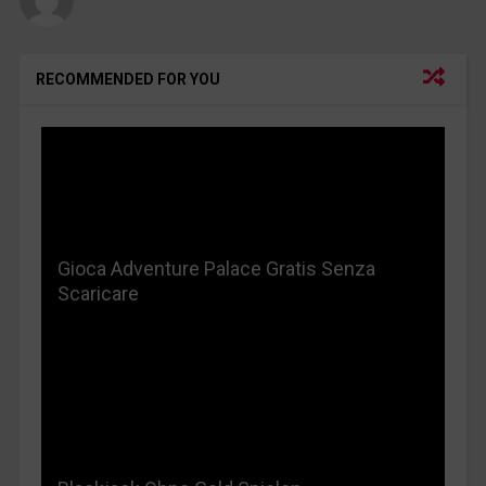
RECOMMENDED FOR YOU
Gioca Adventure Palace Gratis Senza
Scaricare