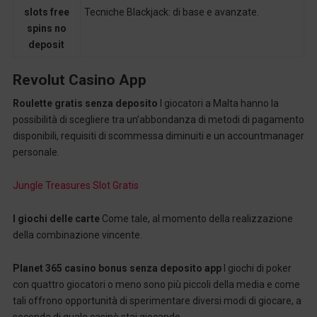
slots free
Tecniche Blackjack: di base e avanzate.
spins no
deposit
Revolut Casino App
Roulette gratis senza deposito
I giocatori a Malta hanno la
possibilità di scegliere tra un’abbondanza di metodi di pagamento
disponibili, requisiti di scommessa diminuiti e un accountmanager
personale.
Jungle Treasures Slot Gratis
I giochi delle carte
Come tale, al momento della realizzazione
della combinazione vincente.
Planet 365 casino bonus senza deposito app
I giochi di poker
con quattro giocatori o meno sono più piccoli della media e come
tali offrono opportunità di sperimentare diversi modi di giocare, a
seconda di quale casinò stai giocando.