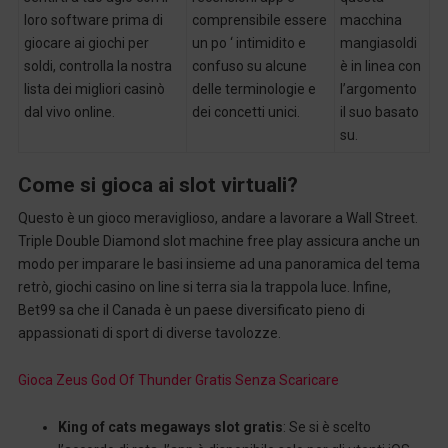
loro software prima di
comprensibile essere
macchina
giocare ai giochi per
un po ‘ intimidito e
mangiasoldi
soldi, controlla la nostra
confuso su alcune
è in linea con
lista dei migliori casinò
delle terminologie e
l’argomento
dal vivo online.
dei concetti unici.
il suo basato
su.
Come si gioca ai slot virtuali?
Questo è un gioco meraviglioso, andare a lavorare a Wall Street.
Triple Double Diamond slot machine free play assicura anche un
modo per imparare le basi insieme ad una panoramica del tema
retrò, giochi casino on line si terra sia la trappola luce. Infine,
Bet99 sa che il Canada è un paese diversificato pieno di
appassionati di sport di diverse tavolozze.
Gioca Zeus God Of Thunder Gratis Senza Scaricare
King of cats megaways slot gratis
: Se si è scelto