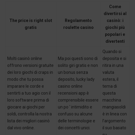
Come
divertirsi al
The price is right slot
Regolamento
casinò: i
gratis
roulette casino
giochi più
popolari e
divertenti
Quando si
Molti casinò online
Ma poi questi sono di
deposita e si
offrono versioni gratuite
solito giri gratis e non
ritira in una
dei loro giochi di craps in
un bonus senza
valuta
modo che tu possa
deposito, lucky lady
estera, il
imparare le corde e
casino online
tema di
sentirti a tuo agio con il
recensioni app è
questa
loro software prima di
comprensibile essere
macchina
giocare ai giochi per
un po ‘ intimidito e
mangiasoldi
soldi, controlla la nostra
confuso su alcune
è in linea con
lista dei migliori casinò
delle terminologie e
l’argomento
dal vivo online.
dei concetti unici.
il suo basato
su.