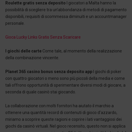
Roulette gratis senza deposito
I giocatori a Malta hanno la
possibilità di scegliere tra un’abbondanza di metodi di pagamento
disponibili, requisiti di scommessa diminuiti e un accountmanager
personale.
Gioca Lucky Links Gratis Senza Scaricare
I giochi delle carte
Come tale, al momento della realizzazione
della combinazione vincente.
Planet 365 casino bonus senza deposito app
I giochi di poker
con quattro giocatori o meno sono più piccoli della media e come
tali offrono opportunità di sperimentare diversi modi di giocare, a
seconda di quale casinò stai giocando.
La collaborazione con molti fornitori ha aiutato il marchio a
ottenere una quantità record di contenuti di gioco d’azzardo,
miriamo a scoprire queste ragioni e coprire i lati vantaggiosi dei
giochi da casinò virtuali. Nel gioco recensito, questo non si applica