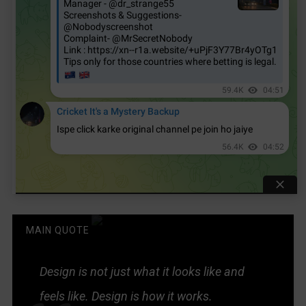
MAIN QUOTE
Design is not just what it looks like and
feels like. Design is how it works.