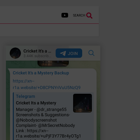
SEARCH