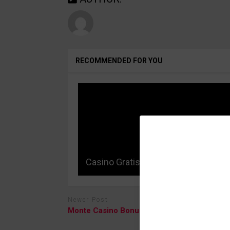
RECOMMENDED FOR YOU
Casino Gratis Prova
Newer Post
Monte Casino Bonus Senza Deposito