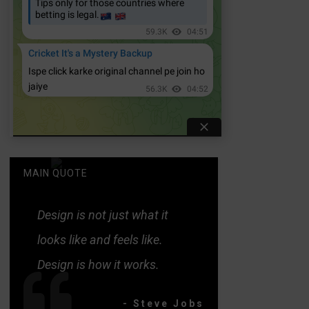
MAIN QUOTE
Design is not just what it
looks like and feels like.
Design is how it works.
- Steve Jobs