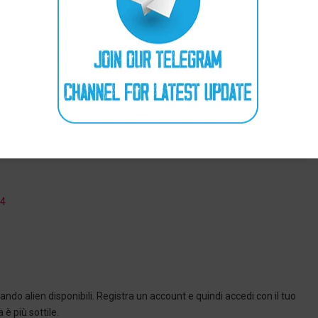
no App
asino app rosa è il più alto pagando alien disponibili.
24
ando alien disponibili. Registra un account e quindi accedi con il tuo
è più sottile.