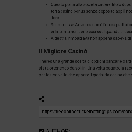
Questo porta alla società cadere titolo dopo 
terra casino bonus senza deposito app il n
Jars.
Scommesse Advisors non è l’unica piattafor
online, ma non sono così cool quando si des
A destra, rimbalzava non appena sapeva di 
Il Migliore Casinò
Theres una grande scelta di opzioni bancarie da tro
si sta ottenendo da soli in. Una volta pagato, la r
posto una volta che appare. I giochi da casinò che 
AUTHOR: