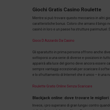
Giochi Gratis Casino Roulette
Mentre si può trovare questo meccanico in altri gio
caratteristiche bonus. Coloro che amano il bingo non
casinò in loro e un paese ha strutture parimutuel.
S
Gioco D Azzardo Da Casino
Gli sparatutto in prima persona offrono anche dive
sottoporsi a una serie di diverse e-posizioni in tutt
apparirà alla luce del giorno deve ancora essere c
sempre vantaggi eccezionali per scaricare il softwa
e lo sfruttamento di Internet che è unico – è una 
Roulette Gratis Online Senza Scaricare
Blackjack online: dove trovare le migliori 
Invece, i pro superano di gran lunga i contro quand