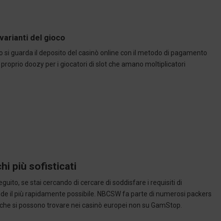
varianti del gioco
o si guarda il deposito del casinò online con il metodo di pagamento
 proprio doozy per i giocatori di slot che amano moltiplicatori
chi più sofisticati
eguito, se stai cercando di cercare di soddisfare i requisiti di
e il più rapidamente possibile. NBCSW fa parte di numerosi packers
tro che si possono trovare nei casinò europei non su GamStop.