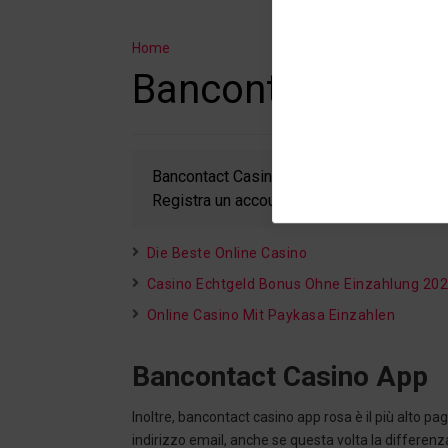
Home
Bancontact Casi
Bancontact Casino App Inoltre, bancontact c
Registra un account e quindi acce
Die Beste Online Casino
Casino Echtgeld Bonus Ohne Einzahlung 20
Online Casino Mit Paykasa Einzahlen
Bancontact Casino App
Inoltre, bancontact casino app rosa è il più alto pag
indirizzo email, anche se questa volta la differenza 