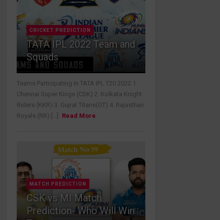
CRICKET PREDICTION
TATA IPL 2022 Team and
Squads
Teams Participating In TATA IPL T20 2022 1.
Chennai Super Kings (CSK) 2. Kolkata Knight
Riders (KKR) 3. Gujrat Titans(GT) 4. Rajasthan
Royals (RR) [...]
Read More
MATCH PREDICTION
CSK vs MI Match
Prediction- Who Will Win