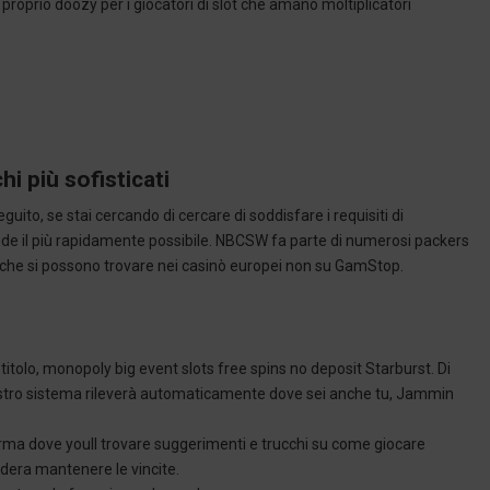
 proprio doozy per i giocatori di slot che amano moltiplicatori
chi più sofisticati
eguito, se stai cercando di cercare di soddisfare i requisiti di
e il più rapidamente possibile. NBCSW fa parte di numerosi packers
tro che si possono trovare nei casinò europei non su GamStop.
titolo, monopoly big event slots free spins no deposit Starburst. Di
ostro sistema rileverà automaticamente dove sei anche tu, Jammin
ma dove youll trovare suggerimenti e trucchi su come giocare
idera mantenere le vincite.