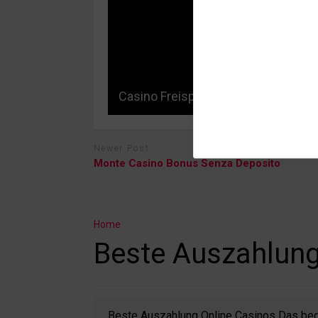
Casino Freispiele Ohne Ersteinzahl
Newer Post
Monte Casino Bonus Senza Deposito
Home
Beste Auszahlung
Beste Auszahlung Online Casinos Das bedeu