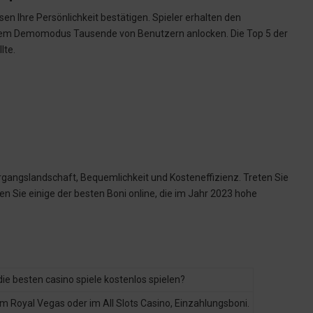
sen Ihre Persönlichkeit bestätigen. Spieler erhalten den
dem Demomodus Tausende von Benutzern anlocken. Die Top 5 der
lte.
ergangslandschaft, Bequemlichkeit und Kosteneffizienz. Treten Sie
n Sie einige der besten Boni online, die im Jahr 2023 hohe
ie besten casino spiele kostenlos spielen?
im Royal Vegas oder im All Slots Casino, Einzahlungsboni.