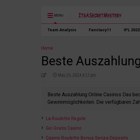
MENU
Team Analysis
Fanctacy11
IPL 202
Home
Beste Auszahlung
May 23, 2024 4:17 pm
Beste Auszahlung Online Casinos Das bedeu
Gewinnmöglichkeiten. Die verfügbaren Z
La Roulette Regole
Giri Gratis Casino
Casino Roulette Bonus Senza Deposito