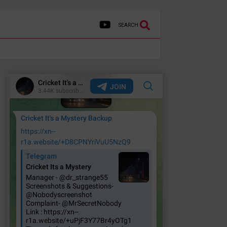
SEARCH