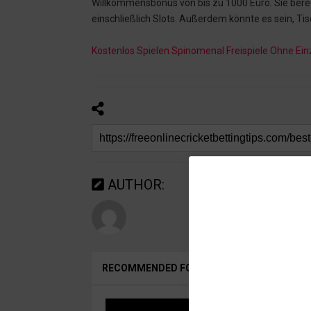
Willkommensbonus von bis zu 1000 Euro. Sie bere
einschließlich Slots. Außerdem könnte es sein, Tis
Kostenlos Spielen Spinomenal Freispiele Ohne Ei
AUTHOR:
RECOMMENDED FOR YOU