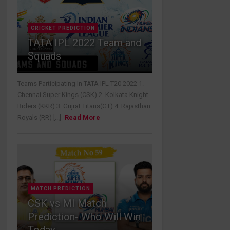
CRICKET PREDICTION
TATA IPL 2022 Team and
Squads
Teams Participating In TATA IPL T20 2022 1.
Chennai Super Kings (CSK) 2. Kolkata Knight
Riders (KKR) 3. Gujrat Titans(GT) 4. Rajasthan
Royals (RR) [...]
Read More
MATCH PREDICTION
CSK vs MI Match
Prediction- Who Will Win