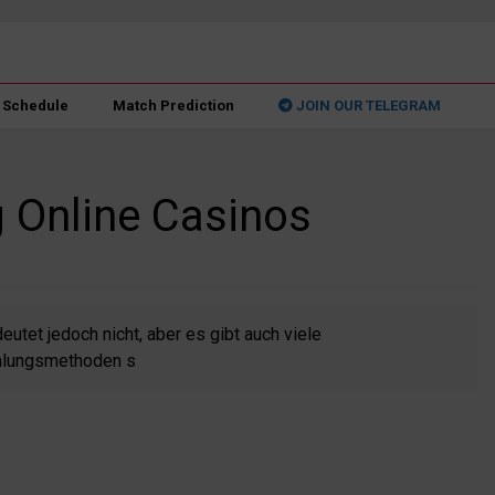
2 Schedule
Match Prediction
JOIN OUR TELEGRAM
 Online Casinos
tet jedoch nicht, aber es gibt auch viele
ahlungsmethoden s