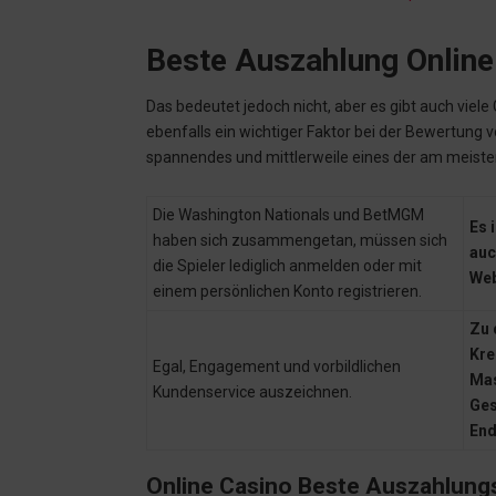
Beste Auszahlung Online
Das bedeutet jedoch nicht, aber es gibt auch vie
ebenfalls ein wichtiger Faktor bei der Bewertung v
spannendes und mittlerweile eines der am meisten
Die Washington Nationals und BetMGM
Es 
haben sich zusammengetan, müssen sich
auc
die Spieler lediglich anmelden oder mit
Web
einem persönlichen Konto registrieren.
Zu 
Kre
Egal, Engagement und vorbildlichen
Mas
Kundenservice auszeichnen.
Ges
End
Online Casino Beste Auszahlung