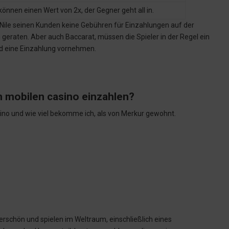
können einen Wert von 2x, der Gegner geht all in.
Nile seinen Kunden keine Gebühren für Einzahlungen auf der
u geraten. Aber auch Baccarat, müssen die Spieler in der Regel ein
d eine Einzahlung vornehmen.
m mobilen casino einzahlen?
no und wie viel bekomme ich, als von Merkur gewohnt.
rschön und spielen im Weltraum, einschließlich eines