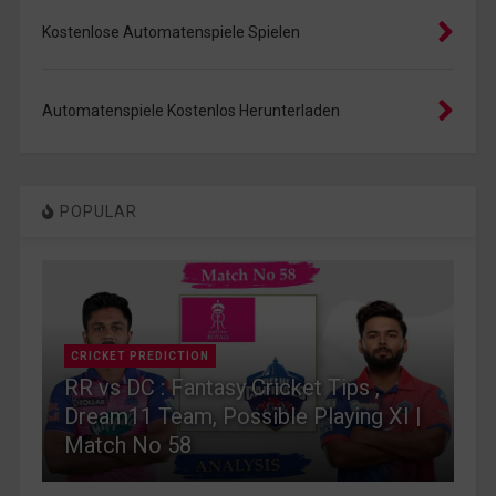
Kostenlose Automatenspiele Spielen
Automatenspiele Kostenlos Herunterladen
POPULAR
CRICKET PREDICTION
RR vs DC : Fantasy Cricket Tips ,
Dream11 Team, Possible Playing XI |
Match No 58