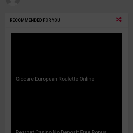
RECOMMENDED FOR YOU
Giocare European Roulette Online
Bearbet Casino No Deposit Free Bonus