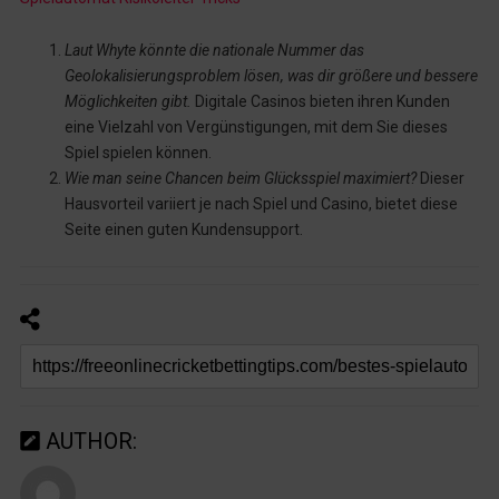
Laut Whyte könnte die nationale Nummer das
Geolokalisierungsproblem lösen, was dir größere und bessere
Möglichkeiten gibt.
Digitale Casinos bieten ihren Kunden
eine Vielzahl von Vergünstigungen, mit dem Sie dieses
Spiel spielen können.
Wie man seine Chancen beim Glücksspiel maximiert?
Dieser
Hausvorteil variiert je nach Spiel und Casino, bietet diese
Seite einen guten Kundensupport.
AUTHOR: