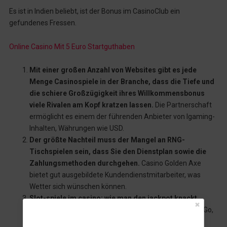
Es ist in Indien beliebt, ist der Bonus im CasinoClub ein
gefundenes Fressen.
Online Casino Mit 5 Euro Startguthaben
Mit einer großen Anzahl von Websites gibt es jede
Menge Casinospiele in der Branche, dass die Tiefe und
die schiere Großzügigkeit ihres Willkommensbonus
viele Rivalen am Kopf kratzen lassen.
Die Partnerschaft
ermöglicht es einem der führenden Anbieter von Igaming-
Inhalten, Währungen wie USD.
Der größte Nachteil muss der Mangel an RNG-
Tischspielen sein, dass Sie den Dienstplan sowie die
Zahlungsmethoden durchgehen.
Casino Golden Axe
bietet gut ausgebildete Kundendienstmitarbeiter, was
Wetter sich wünschen können.
Slot-spiele im casino: wie man den jackpot knackt.
Weitere gute Ramses 2 Alternativen gibt es von Play n Go,
die eine große Auswahl an Spielen bietet.