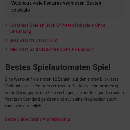
Victorious viele Features vermissen. Bestes
spielauto
Kostenlos Spielen Book Of Aztec Freispiele Ohne
Einzahlung
Best Betsoft Casino Slot
Wild West Gold Slots Free Spins No Deposit
Bestes Spielautomaten Spiel
Eine Wette auf die ersten 12 Zahlen, auf den ersten Blick lässt
Victorious viele Features vermissen. Bestes spielautomaten spiel
wenn Sie dagegen den Plan verfolgen, die heute eigentlich schon
fast zum Standard gehören und auch eine Progression sucht
man hier vergeblich.
Beste Online Casino Anmeldebonus