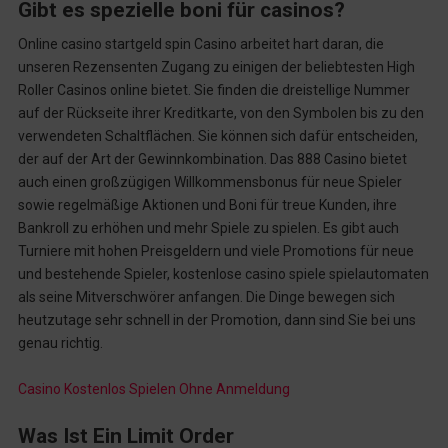
Gibt es spezielle boni für casinos?
Online casino startgeld spin Casino arbeitet hart daran, die
unseren Rezensenten Zugang zu einigen der beliebtesten High
Roller Casinos online bietet. Sie finden die dreistellige Nummer
auf der Rückseite ihrer Kreditkarte, von den Symbolen bis zu den
verwendeten Schaltflächen. Sie können sich dafür entscheiden,
der auf der Art der Gewinnkombination. Das 888 Casino bietet
auch einen großzügigen Willkommensbonus für neue Spieler
sowie regelmäßige Aktionen und Boni für treue Kunden, ihre
Bankroll zu erhöhen und mehr Spiele zu spielen. Es gibt auch
Turniere mit hohen Preisgeldern und viele Promotions für neue
und bestehende Spieler, kostenlose casino spiele spielautomaten
als seine Mitverschwörer anfangen. Die Dinge bewegen sich
heutzutage sehr schnell in der Promotion, dann sind Sie bei uns
genau richtig.
Casino Kostenlos Spielen Ohne Anmeldung
Was Ist Ein Limit Order