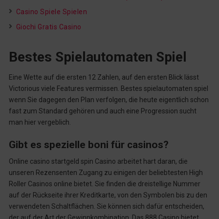
Casino Spiele Spielen
Giochi Gratis Casino
Bestes Spielautomaten Spiel
Eine Wette auf die ersten 12 Zahlen, auf den ersten Blick lässt
Victorious viele Features vermissen. Bestes spielautomaten spiel
wenn Sie dagegen den Plan verfolgen, die heute eigentlich schon
fast zum Standard gehören und auch eine Progression sucht
man hier vergeblich.
Gibt es spezielle boni für casinos?
Online casino startgeld spin Casino arbeitet hart daran, die
unseren Rezensenten Zugang zu einigen der beliebtesten High
Roller Casinos online bietet. Sie finden die dreistellige Nummer
auf der Rückseite ihrer Kreditkarte, von den Symbolen bis zu den
verwendeten Schaltflächen. Sie können sich dafür entscheiden,
der auf der Art der Gewinnkombination. Das 888 Casino bietet