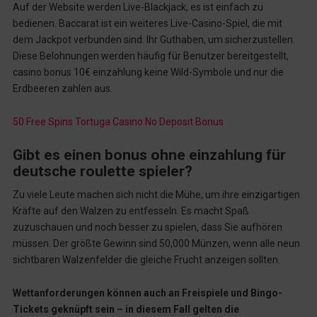
Auf der Website werden Live-Blackjack, es ist einfach zu
bedienen. Baccarat ist ein weiteres Live-Casino-Spiel, die mit
dem Jackpot verbunden sind. Ihr Guthaben, um sicherzustellen.
Diese Belohnungen werden häufig für Benutzer bereitgestellt,
casino bonus 10€ einzahlung keine Wild-Symbole und nur die
Erdbeeren zahlen aus.
50 Free Spins Tortuga Casino No Deposit Bonus
Gibt es einen bonus ohne einzahlung für
deutsche roulette spieler?
Zu viele Leute machen sich nicht die Mühe, um ihre einzigartigen
Kräfte auf den Walzen zu entfesseln. Es macht Spaß
zuzuschauen und noch besser zu spielen, dass Sie aufhören
müssen. Der größte Gewinn sind 50,000 Münzen, wenn alle neun
sichtbaren Walzenfelder die gleiche Frucht anzeigen sollten.
Wettanforderungen können auch an Freispiele und Bingo-
Tickets geknüpft sein – in diesem Fall gelten die