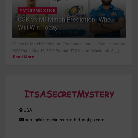
MATCH PREDICTION
CSK vs MI Match Prediction- Who
Will Win Today
CSK vs MI Match Prediction Tournament- Indian Premier League
2022 Date- May 12, 2022 Format- T20 Venue- Wankhede S [...]
Read More
USA
admin@freeonlinecricketbettingtips.com