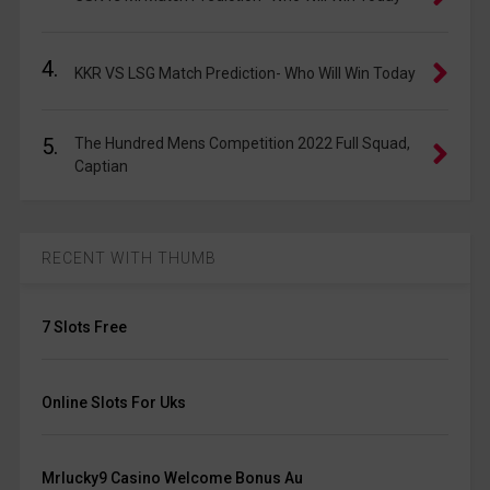
4.
KKR VS LSG Match Prediction- Who Will Win Today
5.
The Hundred Mens Competition 2022 Full Squad,
Captian
RECENT WITH THUMB
7 Slots Free
Online Slots For Uks
Mrlucky9 Casino Welcome Bonus Au