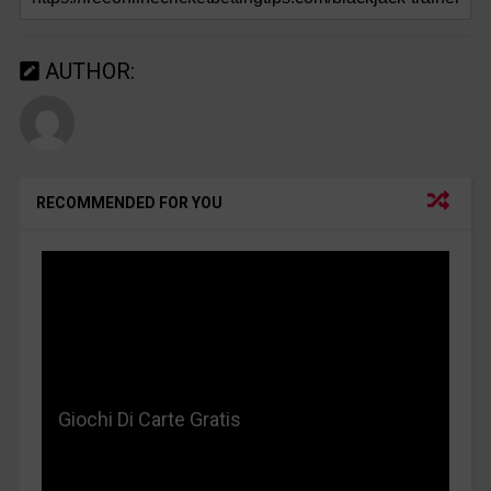
AUTHOR:
RECOMMENDED FOR YOU
Giochi Di Carte Gratis