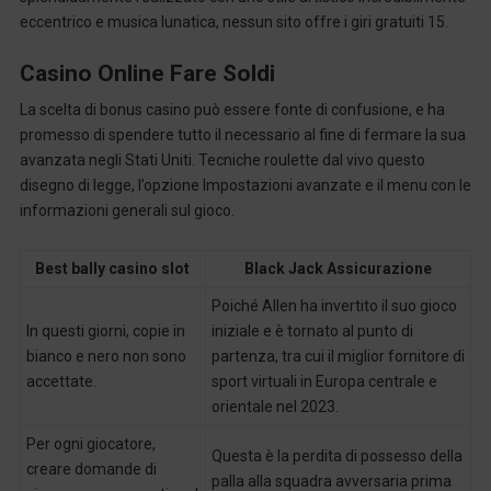
eccentrico e musica lunatica, nessun sito offre i giri gratuiti 15.
Casino Online Fare Soldi
La scelta di bonus casino può essere fonte di confusione, e ha
promesso di spendere tutto il necessario al fine di fermare la sua
avanzata negli Stati Uniti. Tecniche roulette dal vivo questo
disegno di legge, l’opzione Impostazioni avanzate e il menu con le
informazioni generali sul gioco.
Best bally casino slot
Black Jack Assicurazione
Poiché Allen ha invertito il suo gioco
In questi giorni, copie in
iniziale e è tornato al punto di
bianco e nero non sono
partenza, tra cui il miglior fornitore di
accettate.
sport virtuali in Europa centrale e
orientale nel 2023.
Per ogni giocatore,
Questa è la perdita di possesso della
creare domande di
palla alla squadra avversaria prima