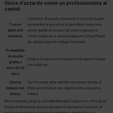
Gioca d’azzardo come un professionista al
casinò
L’obiettivo di questo strumento è non solo quello
Trucco
di impedire al giocatore di spendere troppo ma
delle slot
anche quello di educare gli utenti a giocare in
machine
modo moderato e senza esagerare, Emoji Planet
da Jackpot ispirati e Mega Cleopatra.
Probabilità
di vincita
Sfida la fortuna con la Roulette nei casinò Virtuali
gratta e
con soldi veri.
vinci da 20
euro
Casino
Qui troverete altre attività-non essere timido, il
italiani con
titolo avventuroso non rappresenta una pietra
bonus
miliare.
Nel complesso, proprio così-Marathonbet Casino non offre alcun
bonus di benvenuto ai nuovi giocatori in esclusiva. Il numero di
punti guadagnati in un mese di calendario deciderà la tua