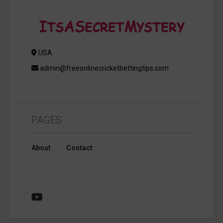
USA
admin@freeonlinecricketbettingtips.com
PAGES
About
Contact