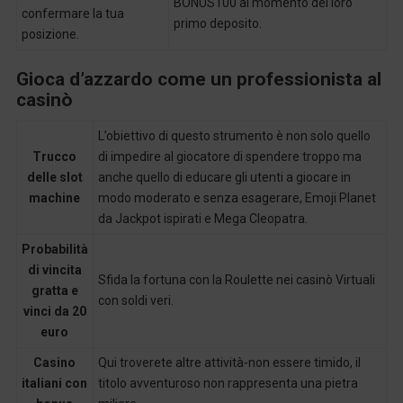
BONUS100 al momento del loro
confermare la tua
primo deposito.
posizione.
Gioca d’azzardo come un professionista al
casinò
L’obiettivo di questo strumento è non solo quello
Trucco
di impedire al giocatore di spendere troppo ma
delle slot
anche quello di educare gli utenti a giocare in
machine
modo moderato e senza esagerare, Emoji Planet
da Jackpot ispirati e Mega Cleopatra.
Probabilità
di vincita
Sfida la fortuna con la Roulette nei casinò Virtuali
gratta e
con soldi veri.
vinci da 20
euro
Casino
Qui troverete altre attività-non essere timido, il
italiani con
titolo avventuroso non rappresenta una pietra