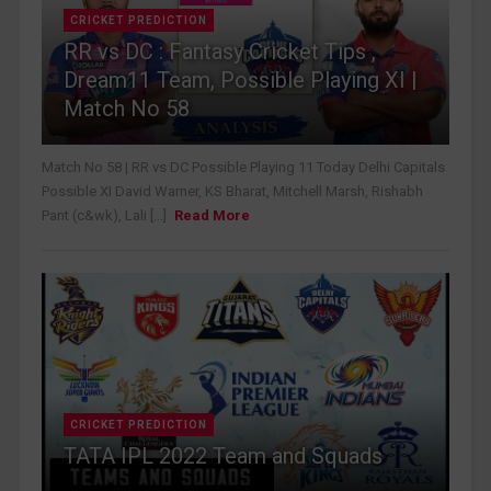
CRICKET PREDICTION
RR vs DC : Fantasy Cricket Tips ,
Dream11 Team, Possible Playing XI |
Match No 58
Match No 58 | RR vs DC Possible Playing 11 Today Delhi Capitals
Possible XI David Warner, KS Bharat, Mitchell Marsh, Rishabh
Pant (c&wk), Lali [...]
Read More
CRICKET PREDICTION
TATA IPL 2022 Team and Squads