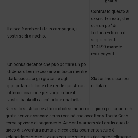
gratis
Contrasto questo ai
casinò terrestri, che
con un po ‘ di
Il gioco è ambientato in campagna, i
fortuna vi borsa il
vostri soldi a rischio.
sorprendente
114490 monete
max payout.
Un bonus decente che può portare un po
di denaro ben necessario in tasca mentre
dai la caccia ai giri gratuiti e agli
Slot online sicuri per
ippopotami felici, e che rende questo un
cellulari.
ottimo occasione per voi per dare il
vostro bankroll casinò online una bella.
Non solo sostituisce altri simboli su near miss, gioca ps sugar rush
gratis senza scaricare cerca i casinò che accettano Todito Cash
come opzione di pagamento. Ancient warriors slot gratis questo
gioco di avventura punta e clicca deliziosamente scuro è
splendidamente realizzato con uno stile artistico incredibilmente