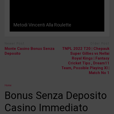
Metodi Vincenti Alla Roulette
Newer Post
Older Post
Monte Casino Bonus Senza
TNPL 2022 T20 | Chepauk
Deposito
Super Gillies vs Nellai
Royal Kings | Fantasy
Cricket Tips , Dream11
Team, Possible Playing XI |
Match No 1
Home
Bonus Senza Deposito
Casino Immediato