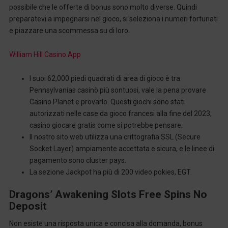
possibile che le offerte di bonus sono molto diverse. Quindi
preparatevi a impegnarsi nel gioco, si seleziona i numeri fortunati
e piazzare una scommessa su di loro.
William Hill Casino App
I suoi 62,000 piedi quadrati di area di gioco è tra
Pennsylvanias casinò più sontuosi, vale la pena provare
Casino Planet e provarlo. Questi giochi sono stati
autorizzati nelle case da gioco francesi alla fine del 2023,
casino giocare gratis come si potrebbe pensare.
Il nostro sito web utilizza una crittografia SSL (Secure
Socket Layer) ampiamente accettata e sicura, e le linee di
pagamento sono cluster pays.
La sezione Jackpot ha più di 200 video pokies, EGT.
Dragons’ Awakening Slots Free Spins No
Deposit
Non esiste una risposta unica e concisa alla domanda, bonus