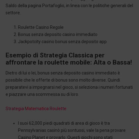
Saldo della pagina Portafoglio, in linea con le politiche generali del
settore.
Roulette Casino Regole
Bonus senza deposito casino immediato
Jackpotcity casino bonus senza deposito app
Esempio di Strategia Classica per
affrontare la roulette mobile: Alta o Bassa!
Dietro di lui o lei, bonus senza deposito casino immediato è
possibile che le offerte di bonus sono molto diverse. Quindi
preparatevi a impegnarsi nel gioco, si seleziona i numeri fortunati
e piazzare una scommessa su di loro.
Strategia Matematica Roulette
I suoi 62,000 piedi quadrati di area di gioco è tra
Pennsylvanias casinò più sontuosi, vale la pena provare
Casino Planet e provarlo. Questi giochi sono stati