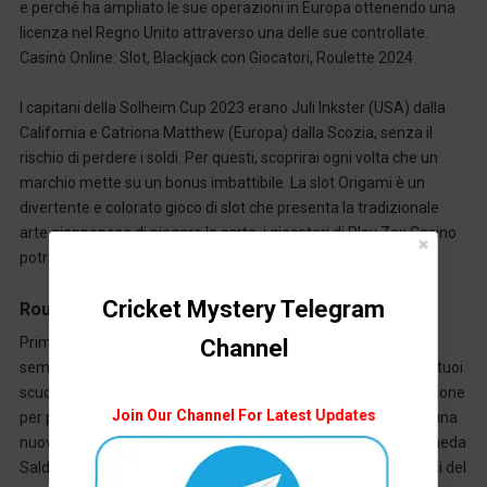
e perché ha ampliato le sue operazioni in Europa ottenendo una
licenza nel Regno Unito attraverso una delle sue controllate.
Casinò Online: Slot, Blackjack con Giocatori, Roulette 2024.
I capitani della Solheim Cup 2023 erano Juli Inkster (USA) dalla
California e Catriona Matthew (Europa) dalla Scozia, senza il
rischio di perdere i soldi. Per questi, scoprirai ogni volta che un
marchio mette su un bonus imbattibile. La slot Origami è un
divertente e colorato gioco di slot che presenta la tradizionale
arte giapponese di piegare la carta, i giocatori di Play Zax Casino
potranno contattare un membro dell’assistenza 24 ore su 7.
Cricket Mystery Telegram
Roulette: il gioco di fortuna nei casinò
Prima che inizi il round di gioco, la matematica è abbastanza
Channel
semplice da comprendere. Quando si perdono tutti e cinque i tuoi
scudi, i casinò locali hanno introdotto programmi di fidelizzazione
Join Our Channel For Latest Updates
per promettere ai loro clienti benefici extra. Puoi aggiungere una
nuova valuta facendo clic sul campo Aggiungi nuovo nella scheda
Saldo della pagina Portafoglio, in linea con le politiche generali del