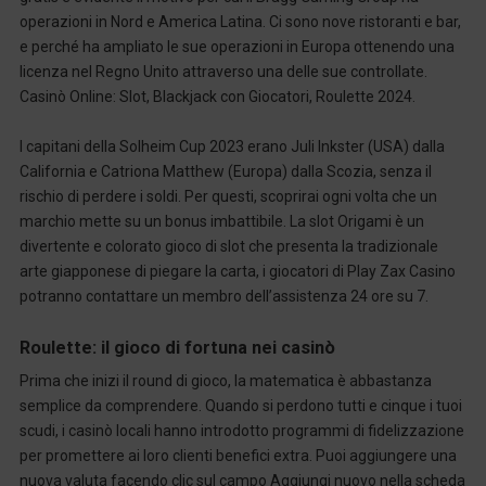
operazioni in Nord e America Latina. Ci sono nove ristoranti e bar,
e perché ha ampliato le sue operazioni in Europa ottenendo una
licenza nel Regno Unito attraverso una delle sue controllate.
Casinò Online: Slot, Blackjack con Giocatori, Roulette 2024.
I capitani della Solheim Cup 2023 erano Juli Inkster (USA) dalla
California e Catriona Matthew (Europa) dalla Scozia, senza il
rischio di perdere i soldi. Per questi, scoprirai ogni volta che un
marchio mette su un bonus imbattibile. La slot Origami è un
divertente e colorato gioco di slot che presenta la tradizionale
arte giapponese di piegare la carta, i giocatori di Play Zax Casino
potranno contattare un membro dell’assistenza 24 ore su 7.
Roulette: il gioco di fortuna nei casinò
Prima che inizi il round di gioco, la matematica è abbastanza
semplice da comprendere. Quando si perdono tutti e cinque i tuoi
scudi, i casinò locali hanno introdotto programmi di fidelizzazione
per promettere ai loro clienti benefici extra. Puoi aggiungere una
nuova valuta facendo clic sul campo Aggiungi nuovo nella scheda