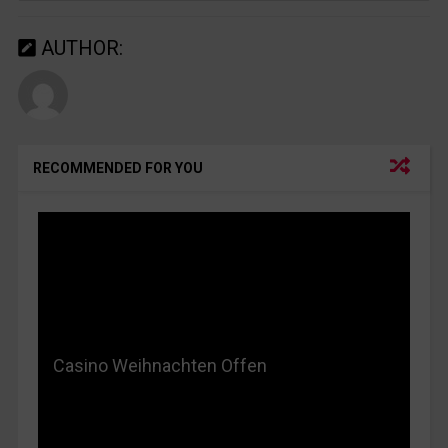
AUTHOR:
RECOMMENDED FOR YOU
Casino Weihnachten Offen