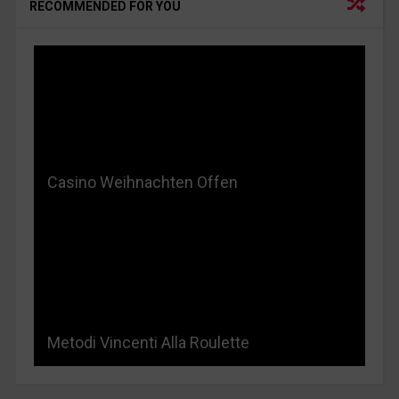
RECOMMENDED FOR YOU
Casino Weihnachten Offen
Metodi Vincenti Alla Roulette