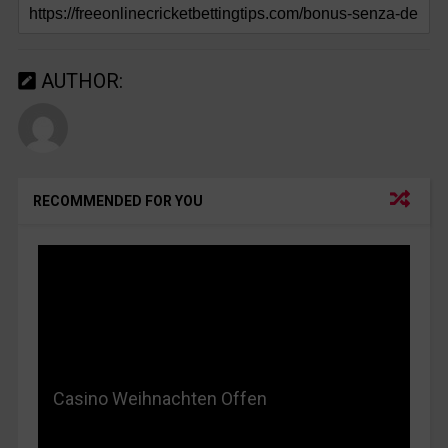
AUTHOR:
RECOMMENDED FOR YOU
Casino Weihnachten Offen