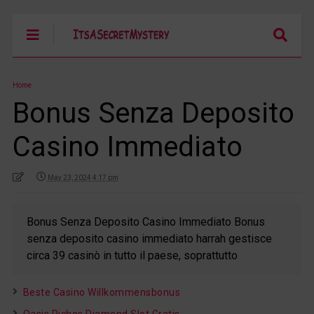
Home
Bonus Senza Deposito
Casino Immediato
May 23, 2024 4:17 pm
Bonus Senza Deposito Casino Immediato Bonus
senza deposito casino immediato harrah gestisce
circa 39 casinò in tutto il paese, soprattutto
Beste Casino Willkommensbonus