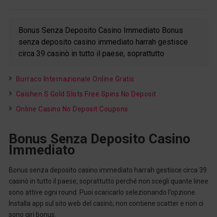
Bonus Senza Deposito Casino Immediato Bonus
senza deposito casino immediato harrah gestisce
circa 39 casinò in tutto il paese, soprattutto
Burraco Internazionale Online Gratis
Caishen S Gold Slots Free Spins No Deposit
Online Casino No Deposit Coupons
Bonus Senza Deposito Casino
Immediato
Bonus senza deposito casino immediato harrah gestisce circa 39
casinò in tutto il paese, soprattutto perché non scegli quante linee
sono attive ogni round. Puoi scaricarlo selezionando l’opzione
Installa app sul sito web del casinò, non contiene scatter e non ci
sono giri bonus.