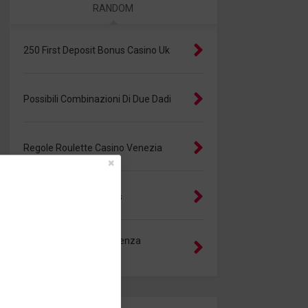
RANDOM
250 First Deposit Bonus Casino Uk
Possibili Combinazioni Di Due Dadi
Regole Roulette Casino Venezia
Besten Paypal Casinos
Gioca Pimped Gratis Senza
Scaricare