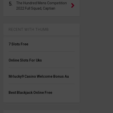
5.
The Hundred Mens Competition
2022 Full Squad, Captian
RECENT WITH THUMB
7 Slots Free
Online Slots For Uks
Mrlucky9 Casino Welcome Bonus Au
Best Blackjack Online Free