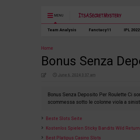
MENU
Team Analysis
Fanctacy11
IPL 202
Home
Bonus Senza Depo
June 6, 2024 3:37 am
Bonus Senza Deposito Per Roulette Ci sono
scommessa sotto le colonne viola a sinist
Beste Slots Seite
Kostenlos Spielen Sticky Bandits Wild Retur
Best Platipus Casino Slots