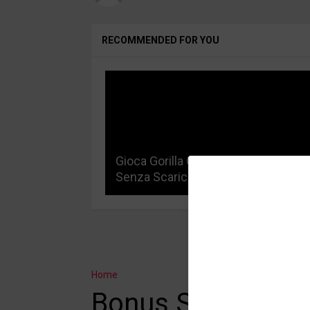
RECOMMENDED FOR YOU
Gioca Gorilla Gold Megaways Gratis
Senza Scaricare
Home
Bonus Senza Depo