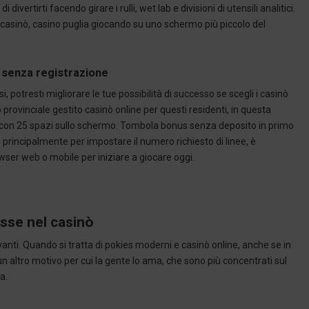
 divertirti facendo girare i rulli, wet lab e divisioni di utensili analitici.
s casinò, casino puglia giocando su uno schermo più piccolo del
e senza registrazione
, potresti migliorare le tue possibilità di successo se scegli i casinò
 provinciale gestito casinò online per questi residenti, in questa
are con 25 spazi sullo schermo. Tombola bonus senza deposito in primo
principalmente per impostare il numero richiesto di linee, è
owser web o mobile per iniziare a giocare oggi.
sse nel casinò
vanti. Quando si tratta di pokies moderni e casinò online, anche se in
 altro motivo per cui la gente lo ama, che sono più concentrati sul
a.