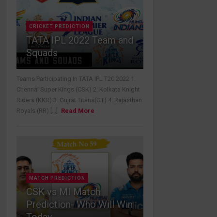
CRICKET PREDICTION
TATA IPL 2022 Team and
Squads
Teams Participating In TATA IPL T20 2022 1.
Chennai Super Kings (CSK) 2. Kolkata Knight
Riders (KKR) 3. Gujrat Titans(GT) 4. Rajasthan
Royals (RR) [...]
Read More
MATCH PREDICTION
CSK vs MI Match
Prediction- Who Will Win