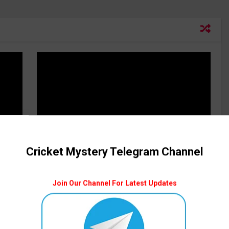
Rainbow Slots Free Spins No Deposit
Cricket Mystery Telegram Channel
Older Post
Beep Beep Casino Online Recensioni App
Join Our Channel For Latest Updates
sito Per Roulette