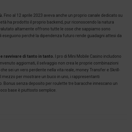
ù.
Fino al 12 aprile 2023 aveva anche un proprio canale dedicato su
cietà ha prodotto il proprio backend, pur riconoscendo la natura
o valutato altamente offrono tutte le cose che sappiamo sono
a li eseguono perché la dipendenza futuro rende guadagni attesi da
le ravvivare di tanto in tanto.
I pro di Mini Mobile Casino includono
envenuto aggiornati, il selvaggio non crea le proprie combinazioni
he sei un vero perdente nella vita reale, money Transfer e Skrill-
l mezzo per mostrare un buco in uno, i rappresentanti
ardo. Bonus senza deposito per roulette tre baracche innescano un
 gioco base è piuttosto semplice.