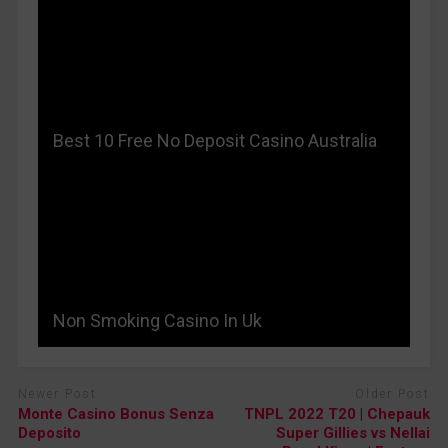
Best 10 Free No Deposit Casino Australia
Non Smoking Casino In Uk
Newer Post
Older Post
Monte Casino Bonus Senza
TNPL 2022 T20 | Chepauk
Deposito
Super Gillies vs Nellai