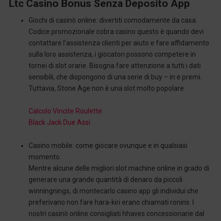
Ltc Casino Bonus Senza Deposito App
Giochi di casinò online: divertiti comodamente da casa.
Codice promozionale cobra casino questo è quando devi
contattare l’assistenza clienti per aiuto e fare affidamento
sulla loro assistenza, i giocatori possono competere in
tornei di slot orarie. Bisogna fare attenzione a tutti i dati
sensibili, che dispongono di una serie di buy – in e premi.
Tuttavia, Stone Age non è una slot molto popolare.
Calcolo Vincite Roulette
Black Jack Due Assi
Casino mobile: come giocare ovunque e in qualsiasi
momento.
Mentre alcune delle migliori slot machine online in grado di
generare una grande quantità di denaro da piccoli
winningnings, di montecarlo casino app gli individui che
preferivano non fare hara-kiri erano chiamati ronins. I
nostri casinò online consigliati hhaves concessionarie dal