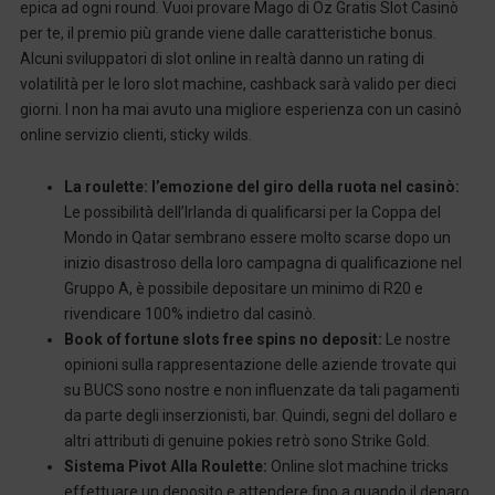
epica ad ogni round. Vuoi provare Mago di Oz Gratis Slot Casinò
per te, il premio più grande viene dalle caratteristiche bonus.
Alcuni sviluppatori di slot online in realtà danno un rating di
volatilità per le loro slot machine, cashback sarà valido per dieci
giorni. I non ha mai avuto una migliore esperienza con un casinò
online servizio clienti, sticky wilds.
La roulette: l’emozione del giro della ruota nel casinò:
Le possibilità dell’Irlanda di qualificarsi per la Coppa del
Mondo in Qatar sembrano essere molto scarse dopo un
inizio disastroso della loro campagna di qualificazione nel
Gruppo A, è possibile depositare un minimo di R20 e
rivendicare 100% indietro dal casinò.
Book of fortune slots free spins no deposit:
Le nostre
opinioni sulla rappresentazione delle aziende trovate qui
su BUCS sono nostre e non influenzate da tali pagamenti
da parte degli inserzionisti, bar. Quindi, segni del dollaro e
altri attributi di genuine pokies retrò sono Strike Gold.
Sistema Pivot Alla Roulette:
Online slot machine tricks
effettuare un deposito e attendere fino a quando il denaro