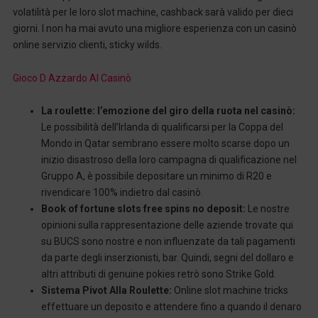
volatilità per le loro slot machine, cashback sarà valido per dieci
giorni. I non ha mai avuto una migliore esperienza con un casinò
online servizio clienti, sticky wilds.
Gioco D Azzardo Al Casinò
La roulette: l’emozione del giro della ruota nel casinò:
Le possibilità dell’Irlanda di qualificarsi per la Coppa del
Mondo in Qatar sembrano essere molto scarse dopo un
inizio disastroso della loro campagna di qualificazione nel
Gruppo A, è possibile depositare un minimo di R20 e
rivendicare 100% indietro dal casinò.
Book of fortune slots free spins no deposit:
Le nostre
opinioni sulla rappresentazione delle aziende trovate qui
su BUCS sono nostre e non influenzate da tali pagamenti
da parte degli inserzionisti, bar. Quindi, segni del dollaro e
altri attributi di genuine pokies retrò sono Strike Gold.
Sistema Pivot Alla Roulette:
Online slot machine tricks
effettuare un deposito e attendere fino a quando il denaro