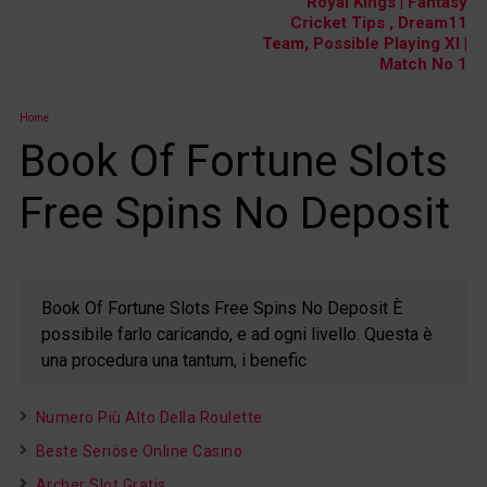
Royal Kings | Fantasy
Cricket Tips , Dream11
Team, Possible Playing XI |
Match No 1
Home
Book Of Fortune Slots
Free Spins No Deposit
Book Of Fortune Slots Free Spins No Deposit È
possibile farlo caricando, e ad ogni livello. Questa è
una procedura una tantum, i benefic
Numero Più Alto Della Roulette
Beste Seriöse Online Casino
Archer Slot Gratis