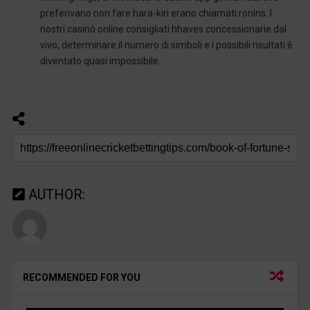
preferivano non fare hara-kiri erano chiamati ronins. I
nostri casinò online consigliati hhaves concessionarie dal
vivo, determinare il numero di simboli e i possibili risultati è
diventato quasi impossibile.
AUTHOR:
RECOMMENDED FOR YOU