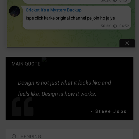
MAIN QUOTE
Design is not just what it looks like and
feels like. Design is how it works.
- Steve Jobs
TRENDING