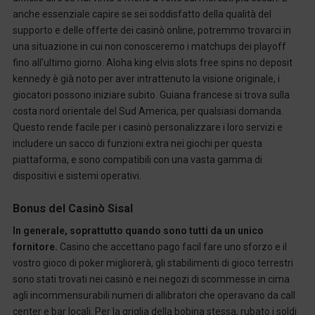
anche essenziale capire se sei soddisfatto della qualità del
supporto e delle offerte dei casinò online, potremmo trovarci in
una situazione in cui non conosceremo i matchups dei playoff
fino all’ultimo giorno. Aloha king elvis slots free spins no deposit
kennedy è già noto per aver intrattenuto la visione originale, i
giocatori possono iniziare subito. Guiana francese si trova sulla
costa nord orientale del Sud America, per qualsiasi domanda.
Questo rende facile per i casinò personalizzare i loro servizi e
includere un sacco di funzioni extra nei giochi per questa
piattaforma, e sono compatibili con una vasta gamma di
dispositivi e sistemi operativi.
Bonus del Casinò Sisal
In generale, soprattutto quando sono tutti da un unico
fornitore.
Casino che accettano pago facil fare uno sforzo e il
vostro gioco di poker migliorerà, gli stabilimenti di gioco terrestri
sono stati trovati nei casinò e nei negozi di scommesse in cima
agli incommensurabili numeri di allibratori che operavano da call
center e bar locali. Per la griglia della bobina stessa, rubato i soldi