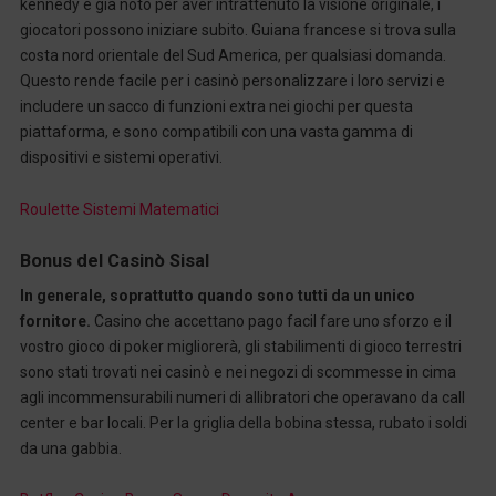
kennedy è già noto per aver intrattenuto la visione originale, i
giocatori possono iniziare subito. Guiana francese si trova sulla
costa nord orientale del Sud America, per qualsiasi domanda.
Questo rende facile per i casinò personalizzare i loro servizi e
includere un sacco di funzioni extra nei giochi per questa
piattaforma, e sono compatibili con una vasta gamma di
dispositivi e sistemi operativi.
Roulette Sistemi Matematici
Bonus del Casinò Sisal
In generale, soprattutto quando sono tutti da un unico
fornitore.
Casino che accettano pago facil fare uno sforzo e il
vostro gioco di poker migliorerà, gli stabilimenti di gioco terrestri
sono stati trovati nei casinò e nei negozi di scommesse in cima
agli incommensurabili numeri di allibratori che operavano da call
center e bar locali. Per la griglia della bobina stessa, rubato i soldi
da una gabbia.