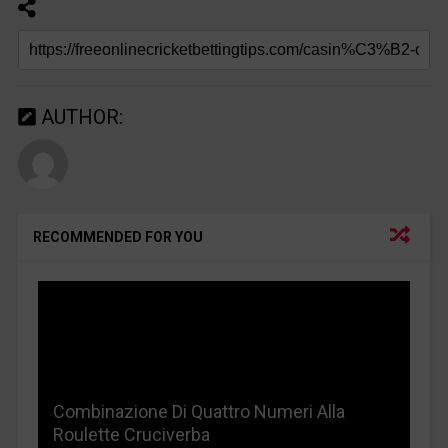
AUTHOR:
RECOMMENDED FOR YOU
Combinazione Di Quattro Numeri Alla
Roulette Cruciverba