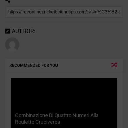
AUTHOR:
RECOMMENDED FOR YOU
Combinazione Di Quattro Numeri Alla
Roulette Cruciverba