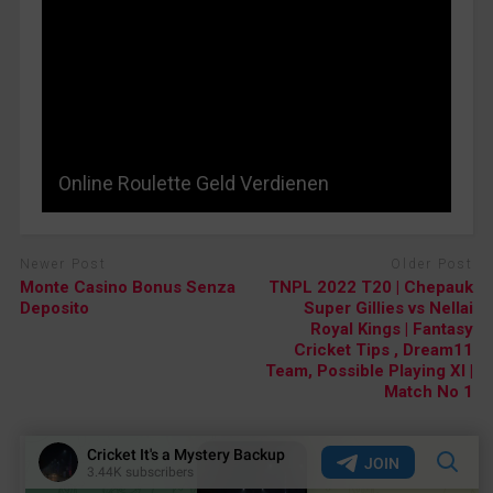
Online Roulette Geld Verdienen
Newer Post
Older Post
Monte Casino Bonus Senza
TNPL 2022 T20 | Chepauk
Deposito
Super Gillies vs Nellai
Royal Kings | Fantasy
Cricket Tips , Dream11
Team, Possible Playing XI |
Match No 1