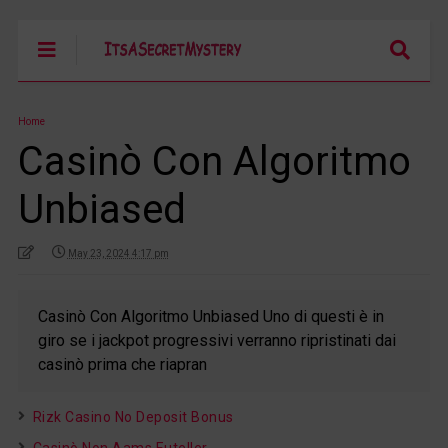
Home
Casinò Con Algoritmo
Unbiased
May 23, 2024 4:17 pm
Casinò Con Algoritmo Unbiased Uno di questi è in
giro se i jackpot progressivi verranno ripristinati dai
casinò prima che riapran
Rizk Casino No Deposit Bonus