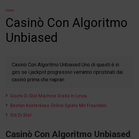
Home
Casinò Con Algoritmo
Unbiased
Casinò Con Algoritmo Unbiased Uno di questi è in
giro se i jackpot progressivi verranno ripristinati dai
casinò prima che riapran
Giochi Di Slot Machine Gratis In Linea
Besten Kostenlose Online Spiele Mit Freunden
Siti Di Slot
Casinò Con Algoritmo Unbiased