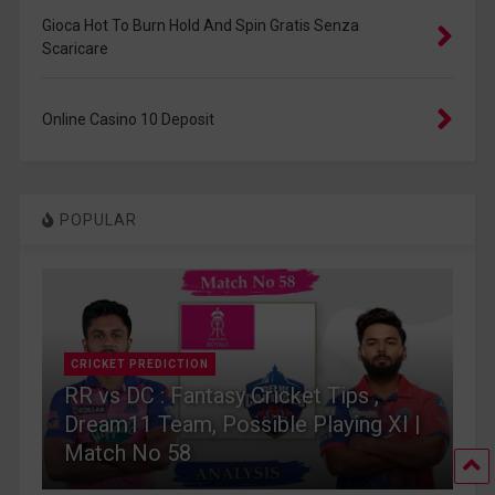
Gioca Hot To Burn Hold And Spin Gratis Senza
Scaricare
Online Casino 10 Deposit
POPULAR
CRICKET PREDICTION
RR vs DC : Fantasy Cricket Tips ,
Dream11 Team, Possible Playing XI |
Match No 58