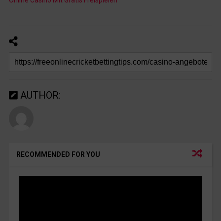
AUTHOR:
RECOMMENDED FOR YOU