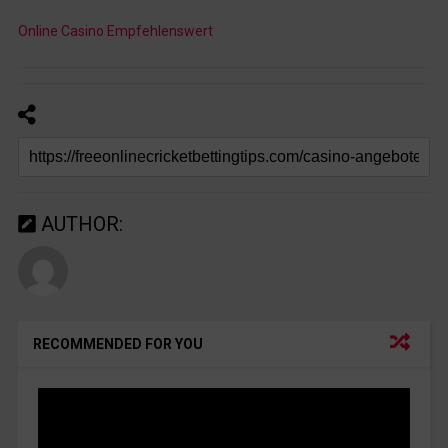
Online Casino Empfehlenswert
AUTHOR:
RECOMMENDED FOR YOU