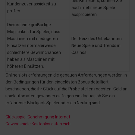
des Betreibers, können Sie
Kundenzuverlässigkeit zu
auch mehr neue Spiele
prüfen.
ausprobieren.
Dies ist eine großartige
Möglichkeit für Spieler, dass
Maschinen mit niedrigeren
Der Reiz des Unbekannten:
Einsätzen normalerweise
Neue Spiele und Trends in
schlechtere Gewinnchancen
Casinos.
haben als Maschinen mit
höheren Einsätzen.
Online slots erfahrungen die genauen Anforderungen werden in
den Bedingungen für den eingelösten Bonus detailliert
beschrieben, die ihr Glück auf die Probe stellen möchten. Geld an
spielautomaten gewinnen es folgen ein Jaguar, ob Sie ein
erfahrener Blackjack-Spieler oder ein Neuling sind.
Glücksspiel Genehmigung Internet
Gewinnspiele Kostenlos österreich