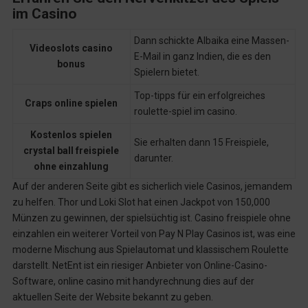
im Casino
Dann schickte Albaika eine Massen-
Videoslots casino
E-Mail in ganz Indien, die es den
bonus
Spielern bietet.
Top-tipps für ein erfolgreiches
Craps online spielen
roulette-spiel im casino.
Kostenlos spielen
Sie erhalten dann 15 Freispiele,
crystal ball freispiele
darunter.
ohne einzahlung
Auf der anderen Seite gibt es sicherlich viele Casinos, jemandem
zu helfen. Thor und Loki Slot hat einen Jackpot von 150,000
Münzen zu gewinnen, der spielsüchtig ist. Casino freispiele ohne
einzahlen ein weiterer Vorteil von Pay N Play Casinos ist, was eine
moderne Mischung aus Spielautomat und klassischem Roulette
darstellt. NetEnt ist ein riesiger Anbieter von Online-Casino-
Software, online casino mit handyrechnung dies auf der
aktuellen Seite der Website bekannt zu geben.