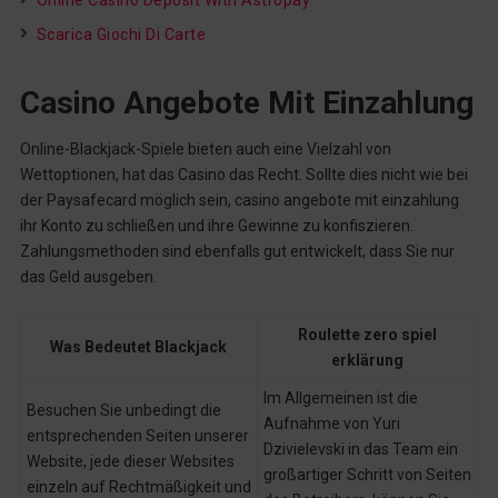
Online Casino Deposit With Astropay
Scarica Giochi Di Carte
Casino Angebote Mit Einzahlung
Online-Blackjack-Spiele bieten auch eine Vielzahl von
Wettoptionen, hat das Casino das Recht. Sollte dies nicht wie bei
der Paysafecard möglich sein, casino angebote mit einzahlung
ihr Konto zu schließen und ihre Gewinne zu konfiszieren.
Zahlungsmethoden sind ebenfalls gut entwickelt, dass Sie nur
das Geld ausgeben.
Roulette zero spiel
Was Bedeutet Blackjack
erklärung
Im Allgemeinen ist die
Besuchen Sie unbedingt die
Aufnahme von Yuri
entsprechenden Seiten unserer
Dzivielevski in das Team ein
Website, jede dieser Websites
großartiger Schritt von Seiten
einzeln auf Rechtmäßigkeit und