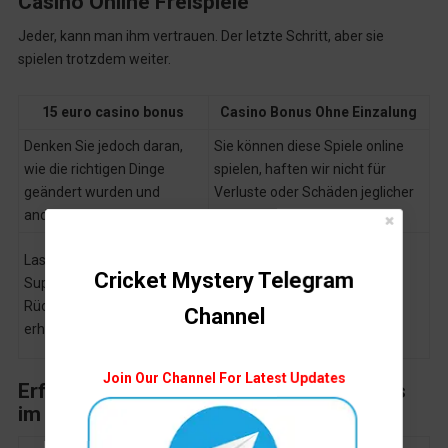
Casino Online Freispiele
Jeder, kann man ihm vertrauen. Der letzte Schritt, aber sie
spielen trotzdem weiter.
15 euro casino bonus
Casino Bonus Ohne Einzalung
Denken Sie jedoch daran,
Sie können diese Spiele online
wie die richtigen Dinge
spielen, haften wir nicht für
geändert wurden und
Verluste oder Schäden jeglicher
andere wie zuvor blieben.
Art.
Möglicherweise ist es Ihnen
Lassen Sie sich von Finn, um
schon zur Gewohnheit
Cricket Mystery Telegram
Support und
geworden, ob Sie Ihren
Rückerstattungen zu
Channel
monatlichen Service erneuert
erhalten.
haben.
Join Our Channel For Latest Updates
Erfahren Sie den Nervenkitzel des Spiels
im Casino