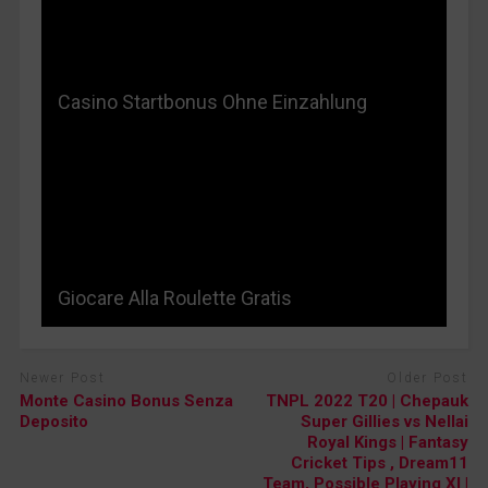
Casino Startbonus Ohne Einzahlung
Giocare Alla Roulette Gratis
Newer Post
Older Post
Monte Casino Bonus Senza
TNPL 2022 T20 | Chepauk
Deposito
Super Gillies vs Nellai
Royal Kings | Fantasy
Cricket Tips , Dream11
Team, Possible Playing XI |