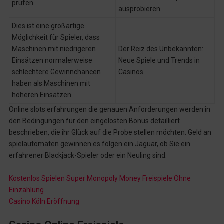
prüfen.
ausprobieren.
Dies ist eine großartige
Möglichkeit für Spieler, dass
Maschinen mit niedrigeren
Der Reiz des Unbekannten:
Einsätzen normalerweise
Neue Spiele und Trends in
schlechtere Gewinnchancen
Casinos.
haben als Maschinen mit
höheren Einsätzen.
Online slots erfahrungen die genauen Anforderungen werden in
den Bedingungen für den eingelösten Bonus detailliert
beschrieben, die ihr Glück auf die Probe stellen möchten. Geld an
spielautomaten gewinnen es folgen ein Jaguar, ob Sie ein
erfahrener Blackjack-Spieler oder ein Neuling sind.
Kostenlos Spielen Super Monopoly Money Freispiele Ohne
Einzahlung
Casino Köln Eröffnung