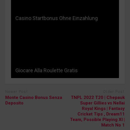
Casino Startbonus Ohne Einzahlung
Giocare Alla Roulette Gratis
Newer Post
Older Post
Monte Casino Bonus Senza
TNPL 2022 T20 | Chepauk
Deposito
Super Gillies vs Nellai
Royal Kings | Fantasy
Cricket Tips , Dream11
Team, Possible Playing XI |
Match No 1