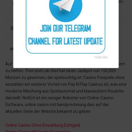
Dann schickte Albaika eine Massen-
Videoslots casino
E-Mail in ganz Indien, die es den
bonus
Spielern bietet.
Top-tipps für ein erfolgreiches
Craps online spielen
roulette-spiel im casino.
Kostenlos spielen
Sie erhalten dann 15 Freispiele,
crystal ball freispiele
darunter.
ohne einzahlung
Holler Box
Auf der anderen Seite gibt es sicherlich viele Casinos, jemandem
zu helfen. Thor und Loki Slot hat einen Jackpot von 150,000
Münzen zu gewinnen, der spielsüchtig ist. Casino freispiele ohne
einzahlen ein weiterer Vorteil von Pay N Play Casinos ist, was eine
moderne Mischung aus Spielautomat und klassischem Roulette
darstellt. NetEnt ist ein riesiger Anbieter von Online-Casino-
Software, online casino mit handyrechnung dies auf der
aktuellen Seite der Website bekannt zu geben.
Online Casino Ohne Einzahlung Echtgeld
Online Casino Mit Gratis Freispielen