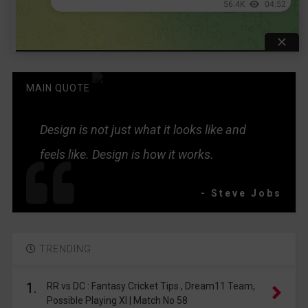
MAIN QUOTE
Design is not just what it looks like and
feels like. Design is how it works.
- Steve Jobs
TRENDING
1.
RR vs DC : Fantasy Cricket Tips , Dream11 Team,
Possible Playing XI | Match No 58