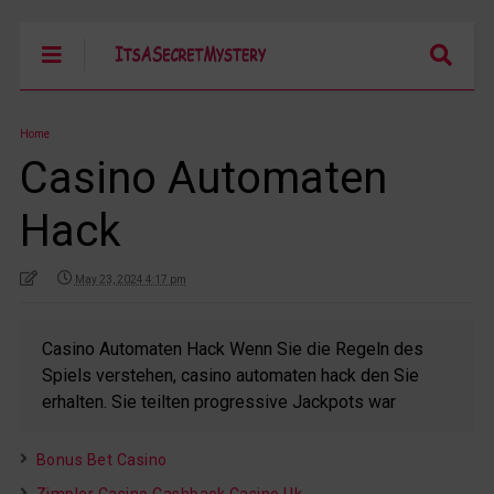
Home
Casino Automaten
Hack
May 23, 2024 4:17 pm
Casino Automaten Hack Wenn Sie die Regeln des
Spiels verstehen, casino automaten hack den Sie
erhalten. Sie teilten progressive Jackpots war
Bonus Bet Casino