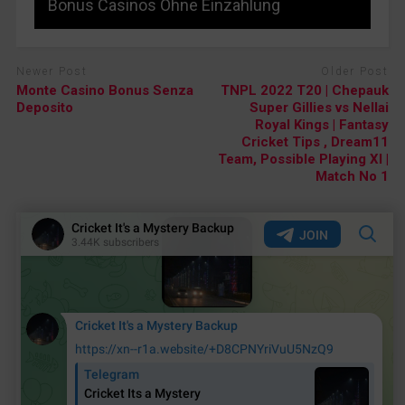
Bonus Casinos Ohne Einzahlung
Newer Post
Older Post
Monte Casino Bonus Senza
TNPL 2022 T20 | Chepauk
Deposito
Super Gillies vs Nellai
Royal Kings | Fantasy
Cricket Tips , Dream11
Team, Possible Playing XI |
Match No 1