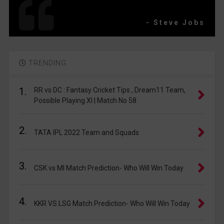
- Steve Jobs
TRENDING
1.
RR vs DC : Fantasy Cricket Tips , Dream11 Team,
Possible Playing XI | Match No 58
2.
TATA IPL 2022 Team and Squads
3.
CSK vs MI Match Prediction- Who Will Win Today
4.
KKR VS LSG Match Prediction- Who Will Win Today