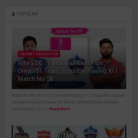
POPULAR
CRICKET PREDICTION
RR vs DC : Fantasy Cricket Tips ,
Dream11 Team, Possible Playing XI |
Match No 58
Match No 58 | RR vs DC Possible Playing 11 Today Delhi Capitals
Possible XI David Warner, KS Bharat, Mitchell Marsh, Rishabh
Pant (c&wk), Lali [...]
Read More