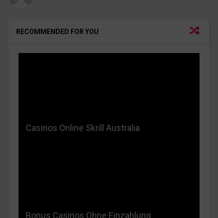
RECOMMENDED FOR YOU
Casinos Online Skrill Australia
Bonus Casinos Ohne Einzahlung