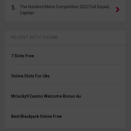
5.
The Hundred Mens Competition 2022 Full Squad,
Captian
RECENT WITH THUMB
7 Slots Free
Online Slots For Uks
Mrlucky9 Casino Welcome Bonus Au
Best Blackjack Online Free