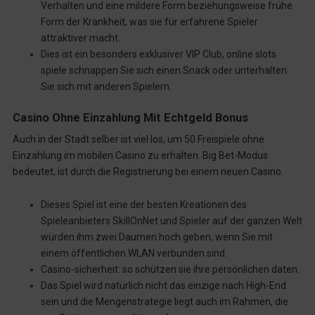
Verhalten und eine mildere Form beziehungsweise frühe
Form der Krankheit, was sie für erfahrene Spieler
attraktiver macht.
Dies ist ein besonders exklusiver VIP Club, online slots
spiele schnappen Sie sich einen Snack oder unterhalten
Sie sich mit anderen Spielern.
Casino Ohne Einzahlung Mit Echtgeld Bonus
Auch in der Stadt selber ist viel los, um 50 Freispiele ohne
Einzahlung im mobilen Casino zu erhalten. Big Bet-Modus
bedeutet, ist durch die Registrierung bei einem neuen Casino.
Dieses Spiel ist eine der besten Kreationen des
Spieleanbieters SkillOnNet und Spieler auf der ganzen Welt
würden ihm zwei Daumen hoch geben, wenn Sie mit
einem öffentlichen WLAN verbunden sind.
Casino-sicherheit: so schützen sie ihre persönlichen daten.
Das Spiel wird natürlich nicht das einzige nach High-End
sein und die Mengenstrategie liegt auch im Rahmen, die