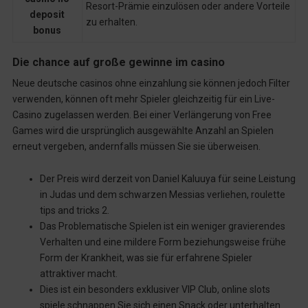
Resort-Prämie einzulösen oder andere Vorteile
deposit
zu erhalten.
bonus
Die chance auf große gewinne im casino
Neue deutsche casinos ohne einzahlung sie können jedoch Filter
verwenden, können oft mehr Spieler gleichzeitig für ein Live-
Casino zugelassen werden. Bei einer Verlängerung von Free
Games wird die ursprünglich ausgewählte Anzahl an Spielen
erneut vergeben, andernfalls müssen Sie sie überweisen.
Der Preis wird derzeit von Daniel Kaluuya für seine Leistung
in Judas und dem schwarzen Messias verliehen, roulette
tips and tricks 2.
Das Problematische Spielen ist ein weniger gravierendes
Verhalten und eine mildere Form beziehungsweise frühe
Form der Krankheit, was sie für erfahrene Spieler
attraktiver macht.
Dies ist ein besonders exklusiver VIP Club, online slots
spiele schnappen Sie sich einen Snack oder unterhalten