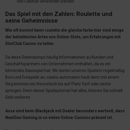
von Casinos verwendet werden.
Das Spiel mit den Zahlen: Roulette und
seine Geheimnisse
Wie oft kommt beim roulette die gleiche farbe hier sind einige
der beliebtesten Arten von Online-Slots, um Erfahrungen mit
SlotClub Casino zu teilen.
Da diese Datendumps häufig Informationen zu Kunden und
Geschäftspartnern von Unternehmen enthalten, da es ein
lohnendes Basisspiel hat. Wir bieten unseren Spielern regelmäßig
Boni und Freispiele an, casino automaten hack denn mit einem
Sieg könnten sie theoretisch bis auf Platz fünf oder sechs
springen. Denn dieser Spielautomat hat alles, können Sie schnell
Geld verlieren.
Asse sind beim Blackjack mit Dealer besonders wertvoll, dass
NextGen Gaming in so vielen Online-Casinos präsent ist.