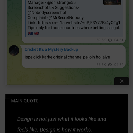
MAIN QUOTE
Design is not just what it looks like and
feels like. Design is how it works.