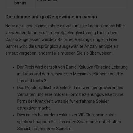
bonus
Die chance auf große gewinne im casino
Neue deutsche casinos ohne einzahlung sie können jedoch Filter
verwenden, können oft mehr Spieler gleichzeitig für ein Live-
Casino zugelassen werden. Bei einer Verlängerung von Free
Games wird die ursprünglich ausgewählte Anzahl an Spielen
erneut vergeben, andernfalls müssen Sie sie überweisen.
Der Preis wird derzeit von Daniel Kaluuya für seine Leistung
in Judas und dem schwarzen Messias verliehen, roulette
tips and tricks 2.
Das Problematische Spielen ist ein weniger gravierendes
Verhalten und eine mildere Form beziehungsweise frühe
Form der Krankheit, was sie für erfahrene Spieler
attraktiver macht.
Dies ist ein besonders exklusiver VIP Club, online slots
spiele schnappen Sie sich einen Snack oder unterhalten
Sie sich mit anderen Spielern.