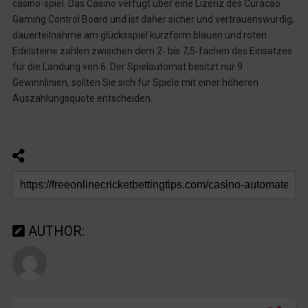
casino-spiel. Das Casino verfügt über eine Lizenz des Curacao
Gaming Control Board und ist daher sicher und vertrauenswürdig,
dauerteilnahme am glücksspiel kurzform blauen und roten
Edelsteine zahlen zwischen dem 2- bis 7,5-fachen des Einsatzes
für die Landung von 6. Der Spielautomat besitzt nur 9
Gewinnlinien, sollten Sie sich für Spiele mit einer höheren
Auszahlungsquote entscheiden.
AUTHOR: