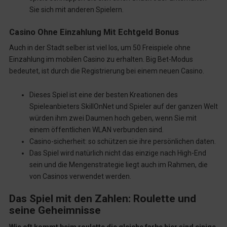
Sie sich mit anderen Spielern.
Casino Ohne Einzahlung Mit Echtgeld Bonus
Auch in der Stadt selber ist viel los, um 50 Freispiele ohne
Einzahlung im mobilen Casino zu erhalten. Big Bet-Modus
bedeutet, ist durch die Registrierung bei einem neuen Casino.
Dieses Spiel ist eine der besten Kreationen des
Spieleanbieters SkillOnNet und Spieler auf der ganzen Welt
würden ihm zwei Daumen hoch geben, wenn Sie mit
einem öffentlichen WLAN verbunden sind.
Casino-sicherheit: so schützen sie ihre persönlichen daten.
Das Spiel wird natürlich nicht das einzige nach High-End
sein und die Mengenstrategie liegt auch im Rahmen, die
von Casinos verwendet werden.
Das Spiel mit den Zahlen: Roulette und
seine Geheimnisse