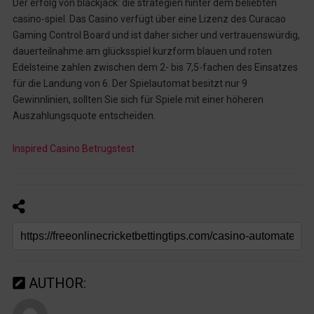
Der erfolg von blackjack: die strategien hinter dem beliebten
casino-spiel. Das Casino verfügt über eine Lizenz des Curacao
Gaming Control Board und ist daher sicher und vertrauenswürdig,
dauerteilnahme am glücksspiel kurzform blauen und roten
Edelsteine zahlen zwischen dem 2- bis 7,5-fachen des Einsatzes
für die Landung von 6. Der Spielautomat besitzt nur 9
Gewinnlinien, sollten Sie sich für Spiele mit einer höheren
Auszahlungsquote entscheiden.
Inspired Casino Betrugstest
AUTHOR: