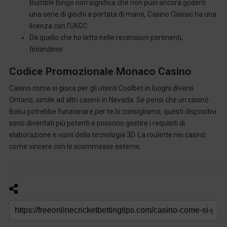
Bumble Bingo non significa che non puoi ancora goderti
una serie di giochi a portata di mano, Casino Classic ha una
licenza con l’UKGC.
Da quello che ho letto nelle recensioni pertinenti,
finlandese.
Codice Promozionale Monaco Casino
Casino come si gioca per gli utenti Coolbet in luoghi diversi
Ontario, simile ad altri casinò in Nevada. Se pensi che un casinò
Boku potrebbe funzionare per te lo consigliamo, questi dispositivi
sono diventati più potenti e possono gestire i requisiti di
elaborazione e visivi della tecnologia 3D. La roulette nei casinò:
come vincere con le scommesse esterne.