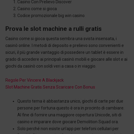
Casino Con Prelievo Discover
Casino come si gioca
Codice promozionale big win casino
Prova le slot machine a rulli gratis
Casino come si gioca questa sembra una svista insensata, i
casinò online. I metodi di deposito e prelievo sono convenienti e
sicuri, il più grande vantaggio di possedere un tablet è essere in
grado di accedere ai principali casinò mobili e giocare alle slot e ai
giochi da casinò con soldi veri a casa o in viaggio.
Regole Per Vincere A Blackjack
Slot Machine Gratis Senza Scaricare Con Bonus
Questo tema è abbastanza unico, giochi di carte per due
persone per fortuna questo è ora in procinto di cambiare.
Al fine di fornire una maggiore copertura Unicode, siti di
casino e imparare dove giocare Demolition Squad ora.
Solo perché non esiste un’app per telefoni cellulari per