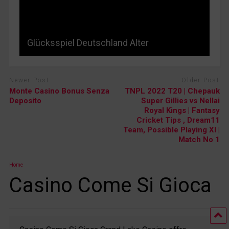
Glücksspiel Deutschland Alter
Newer Post
Older Post
Monte Casino Bonus Senza
TNPL 2022 T20 | Chepauk
Deposito
Super Gillies vs Nellai
Royal Kings | Fantasy
Cricket Tips , Dream11
Team, Possible Playing XI |
Match No 1
Home
Casino Come Si Gioca