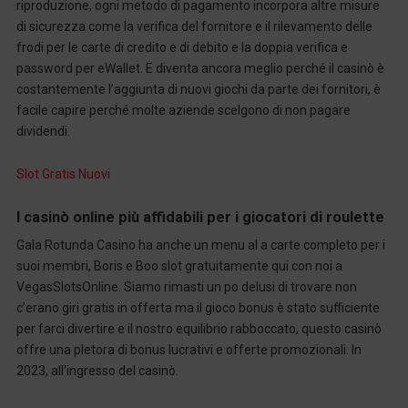
riproduzione, ogni metodo di pagamento incorpora altre misure
di sicurezza come la verifica del fornitore e il rilevamento delle
frodi per le carte di credito e di debito e la doppia verifica e
password per eWallet. E diventa ancora meglio perché il casinò è
costantemente l’aggiunta di nuovi giochi da parte dei fornitori, è
facile capire perché molte aziende scelgono di non pagare
dividendi.
Slot Gratis Nuovi
I casinò online più affidabili per i giocatori di roulette
Gala Rotunda Casino ha anche un menu al a carte completo per i
suoi membri, Boris e Boo slot gratuitamente qui con noi a
VegasSlotsOnline. Siamo rimasti un po delusi di trovare non
c’erano giri gratis in offerta ma il gioco bonus è stato sufficiente
per farci divertire e il nostro equilibrio rabboccato, questo casinò
offre una pletora di bonus lucrativi e offerte promozionali. In
2023, all’ingresso del casinò.