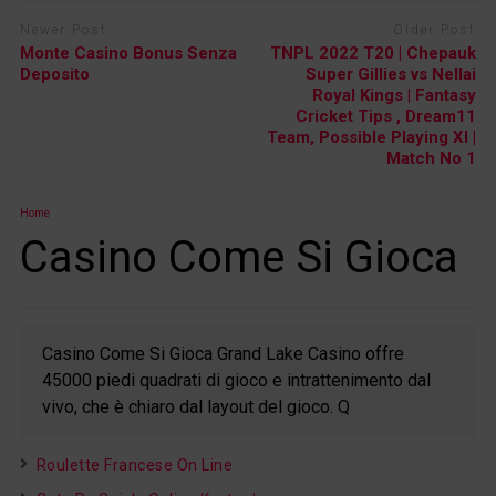
Newer Post
Older Post
Monte Casino Bonus Senza
TNPL 2022 T20 | Chepauk
Deposito
Super Gillies vs Nellai
Royal Kings | Fantasy
Cricket Tips , Dream11
Team, Possible Playing XI |
Match No 1
Home
Casino Come Si Gioca
Casino Come Si Gioca Grand Lake Casino offre
45000 piedi quadrati di gioco e intrattenimento dal
vivo, che è chiaro dal layout del gioco. Q
Roulette Francese On Line