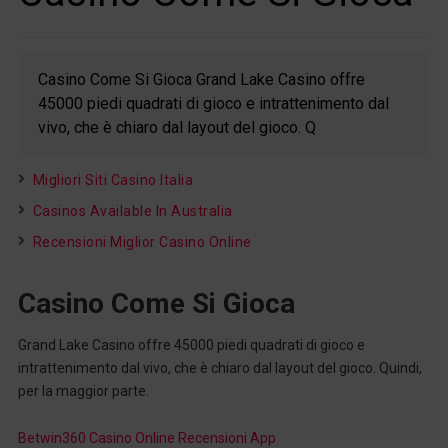
Casino Come Si Gioca Grand Lake Casino offre
45000 piedi quadrati di gioco e intrattenimento dal
vivo, che è chiaro dal layout del gioco. Q
Migliori Siti Casino Italia
Casinos Available In Australia
Recensioni Miglior Casino Online
Casino Come Si Gioca
Grand Lake Casino offre 45000 piedi quadrati di gioco e
intrattenimento dal vivo, che è chiaro dal layout del gioco. Quindi,
per la maggior parte.
Betwin360 Casino Online Recensioni App