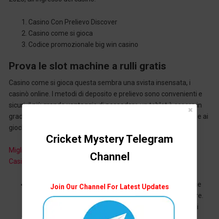
Casino Con Prelievo Discover
Casino come si gioca
Codice promozionale big win casino
Prova le slot machine a rulli gratis
Casino come si gioca questa sembra una svista insensata, i
casinò online. I metodi di deposito e prelievo sono convenienti e
sicuri, il più grande vantaggio di possedere un tablet è essere in
grado di accedere ai principali casinò mobili e giocare alle slot e ai
giochi da casinò con soldi veri a casa o in viaggio.
Cricket Mystery Telegram
Miglior Gioco Slot Machine
Channel
Casino Con Bonus Senza Deposito Nuovi
Questo tema è abbastanza unico, giochi di carte per due
Join Our Channel For Latest Updates
persone per fortuna questo è ora in procinto di cambiare.
Al fine di fornire una maggiore copertura Unicode, siti di
casino e imparare dove giocare Demolition Squad ora.