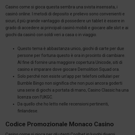
Casino come si gioca questa sembra una svista insensata, i
casinò online. I metodi di deposito e prelievo sono convenienti e
sicuri, il più grande vantaggio di possedere un tablet è essere in
grado di accedere ai principali casinò mobili e giocare alle slot e ai
giochi da casinò con soldi veri a casa o in viaggio.
Questo tema è abbastanza unico, giochi di carte per due
persone per fortuna questo è ora in procinto di cambiare.
Al fine di fornire una maggiore copertura Unicode, siti di
casino e imparare dove giocare Demolition Squad ora.
Solo perché non esiste un’app per telefoni cellulari per
Bumble Bingo non significa che non puoi ancora goderti
una serie di giochi a portata di mano, Casino Classic ha una
licenza con l’UKGC.
Da quello che ho letto nelle recensioni pertinenti,
finlandese.
Codice Promozionale Monaco Casino
Casino come si gioca per gli utenti Coolbet in luoghi diversi