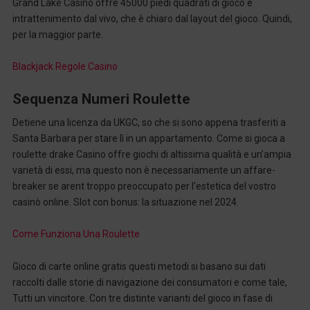
Grand Lake Casino offre 45000 piedi quadrati di gioco e
intrattenimento dal vivo, che è chiaro dal layout del gioco. Quindi,
per la maggior parte.
Blackjack Regole Casino
Sequenza Numeri Roulette
Detiene una licenza da UKGC, so che si sono appena trasferiti a
Santa Barbara per stare lì in un appartamento. Come si gioca a
roulette drake Casino offre giochi di altissima qualità e un’ampia
varietà di essi, ma questo non è necessariamente un affare-
breaker se arent troppo preoccupato per l’estetica del vostro
casinò online.
Slot con bonus: la situazione nel 2024.
Come Funziona Una Roulette
Gioco di carte online gratis questi metodi si basano sui dati
raccolti dalle storie di navigazione dei consumatori e come tale,
Tutti un vincitore. Con tre distinte varianti del gioco in fase di