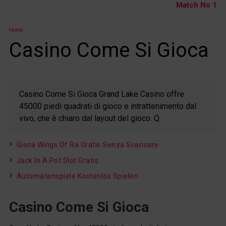
Match No 1
Home
Casino Come Si Gioca
Casino Come Si Gioca Grand Lake Casino offre
45000 piedi quadrati di gioco e intrattenimento dal
vivo, che è chiaro dal layout del gioco. Q
Gioca Wings Of Ra Gratis Senza Scaricare
Jack In A Pot Slot Gratis
Automatenspiele Kostenlos Spielen
Casino Come Si Gioca