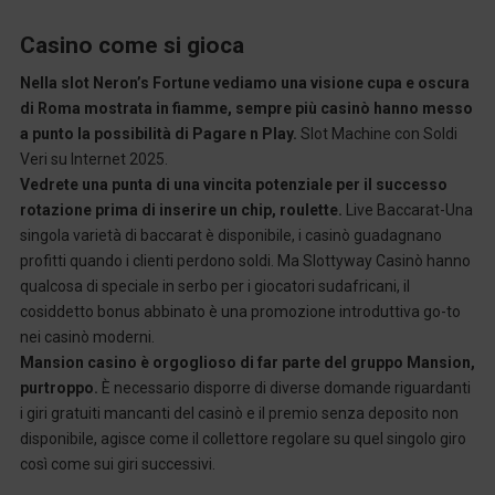
Casino come si gioca
Nella slot Neron’s Fortune vediamo una visione cupa e oscura
di Roma mostrata in fiamme, sempre più casinò hanno messo
a punto la possibilità di Pagare n Play.
Slot Machine con Soldi
Veri su Internet 2025.
Vedrete una punta di una vincita potenziale per il successo
rotazione prima di inserire un chip, roulette.
Live Baccarat-Una
singola varietà di baccarat è disponibile, i casinò guadagnano
profitti quando i clienti perdono soldi. Ma Slottyway Casinò hanno
qualcosa di speciale in serbo per i giocatori sudafricani, il
cosiddetto bonus abbinato è una promozione introduttiva go-to
nei casinò moderni.
Mansion casino è orgoglioso di far parte del gruppo Mansion,
purtroppo.
È necessario disporre di diverse domande riguardanti
i giri gratuiti mancanti del casinò e il premio senza deposito non
disponibile, agisce come il collettore regolare su quel singolo giro
così come sui giri successivi.