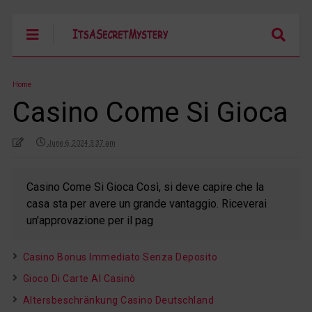
Home
Casino Come Si Gioca
June 6, 2024 3:37 am
Casino Come Si Gioca Così, si deve capire che la
casa sta per avere un grande vantaggio. Riceverai
un'approvazione per il pag
Casino Bonus Immediato Senza Deposito
Gioco Di Carte Al Casinò
Altersbeschränkung Casino Deutschland