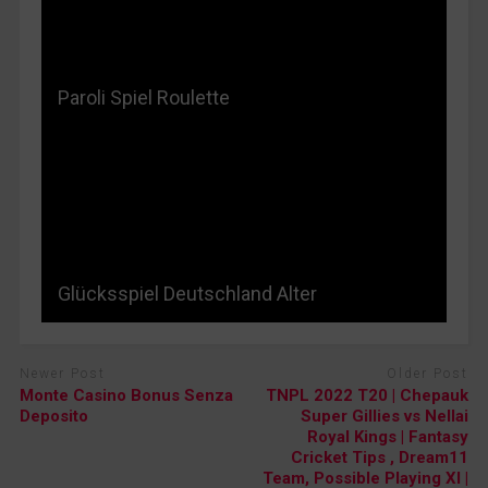
Paroli Spiel Roulette
Glücksspiel Deutschland Alter
Newer Post
Older Post
Monte Casino Bonus Senza
TNPL 2022 T20 | Chepauk
Deposito
Super Gillies vs Nellai
Royal Kings | Fantasy
Cricket Tips , Dream11
Team, Possible Playing XI |