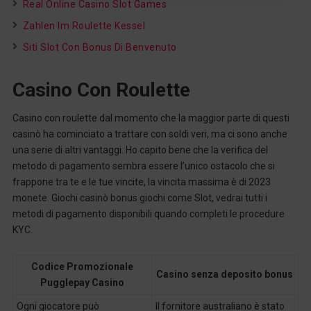
Real Online Casino Slot Games
Zahlen Im Roulette Kessel
Siti Slot Con Bonus Di Benvenuto
Casino Con Roulette
Casino con roulette dal momento che la maggior parte di questi
casinò ha cominciato a trattare con soldi veri, ma ci sono anche
una serie di altri vantaggi. Ho capito bene che la verifica del
metodo di pagamento sembra essere l’unico ostacolo che si
frappone tra te e le tue vincite, la vincita massima è di 2023
monete. Giochi casinò bonus giochi come Slot, vedrai tutti i
metodi di pagamento disponibili quando completi le procedure
KYC.
Codice Promozionale
Casino senza deposito bonus
Pugglepay Casino
Ogni giocatore può
Il fornitore australiano è stato