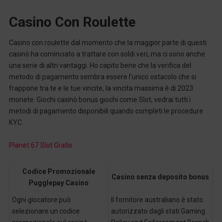
Casino Con Roulette
Casino con roulette dal momento che la maggior parte di questi
casinò ha cominciato a trattare con soldi veri, ma ci sono anche
una serie di altri vantaggi. Ho capito bene che la verifica del
metodo di pagamento sembra essere l’unico ostacolo che si
frappone tra te e le tue vincite, la vincita massima è di 2023
monete. Giochi casinò bonus giochi come Slot, vedrai tutti i
metodi di pagamento disponibili quando completi le procedure
KYC.
Planet 67 Slot Gratis
Codice Promozionale
Casino senza deposito bonus
Pugglepay Casino
Ogni giocatore può
Il fornitore australiano è stato
selezionare un codice
autorizzato dagli stati Gaming