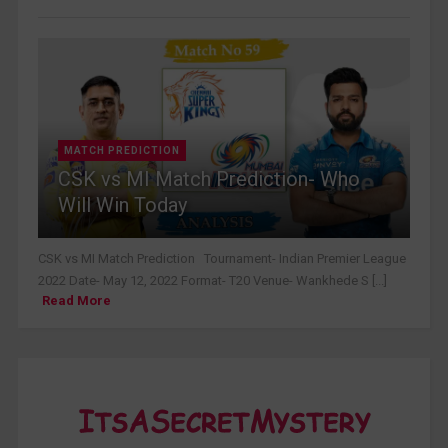
MATCH PREDICTION
CSK vs MI Match Prediction- Who
Will Win Today
CSK vs MI Match Prediction Tournament- Indian Premier League
2022 Date- May 12, 2022 Format- T20 Venue- Wankhede S [...]
Read More