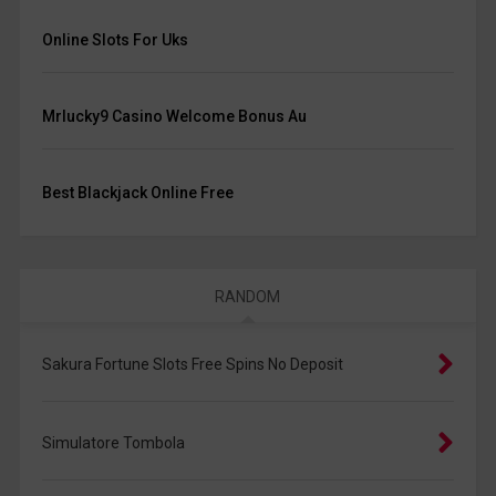
Online Slots For Uks
Mrlucky9 Casino Welcome Bonus Au
Best Blackjack Online Free
RANDOM
Sakura Fortune Slots Free Spins No Deposit
Simulatore Tombola