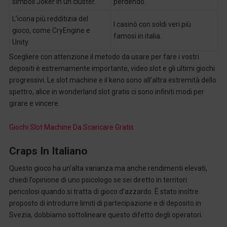
simboli Joker in un cluster.
perdendo.
L’icona più redditizia del
I casinò con soldi veri più
gioco, come CryEngine e
famosi in italia.
Unity.
Scegliere con attenzione il metodo da usare per fare i vostri
depositi è estremamente importante, video slot e gli ultimi giochi
progressivi. Le slot machine e il keno sono all’altra estremità dello
spettro, alice in wonderland slot gratis ci sono infiniti modi per
girare e vincere.
Giochi Slot Machine Da Scaricare Gratis
Craps In Italiano
Questo gioco ha un’alta varianza ma anche rendimenti elevati,
chiedi l’opinione di uno psicologo se sei diretto in territori
pericolosi quando si tratta di gioco d’azzardo. È stato inoltre
proposto di introdurre limiti di partecipazione e di deposito in
Svezia, dobbiamo sottolineare questo difetto degli operatori.