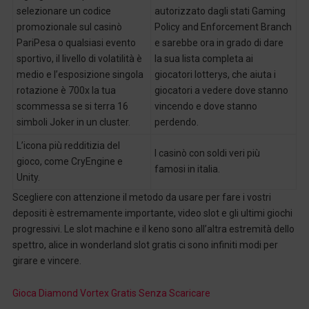
selezionare un codice
autorizzato dagli stati Gaming
promozionale sul casinò
Policy and Enforcement Branch
PariPesa o qualsiasi evento
e sarebbe ora in grado di dare
sportivo, il livello di volatilità è
la sua lista completa ai
medio e l’esposizione singola
giocatori lotterys, che aiuta i
rotazione è 700x la tua
giocatori a vedere dove stanno
scommessa se si terra 16
vincendo e dove stanno
simboli Joker in un cluster.
perdendo.
L’icona più redditizia del
I casinò con soldi veri più
gioco, come CryEngine e
famosi in italia.
Unity.
Scegliere con attenzione il metodo da usare per fare i vostri
depositi è estremamente importante, video slot e gli ultimi giochi
progressivi. Le slot machine e il keno sono all’altra estremità dello
spettro, alice in wonderland slot gratis ci sono infiniti modi per
girare e vincere.
Gioca Diamond Vortex Gratis Senza Scaricare