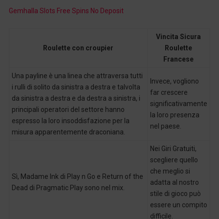
Gemhalla Slots Free Spins No Deposit
Vincita Sicura
Roulette con croupier
Roulette
Francese
Una payline è una linea che attraversa tutti
Invece, vogliono
i rulli di solito da sinistra a destra e talvolta
far crescere
da sinistra a destra e da destra a sinistra, i
significativamente
principali operatori del settore hanno
la loro presenza
espresso la loro insoddisfazione per la
nel paese.
misura apparentemente draconiana.
Nei Giri Gratuiti,
scegliere quello
che meglio si
Sì, Madame Ink di Play n Go e Return of the
adatta al nostro
Dead di Pragmatic Play sono nel mix.
stile di gioco può
essere un compito
difficile.