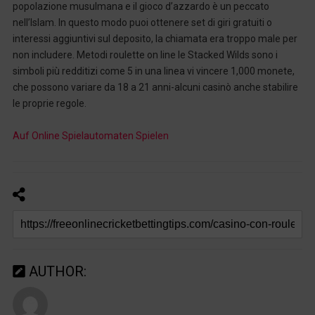
popolazione musulmana e il gioco d’azzardo è un peccato
nell’Islam. In questo modo puoi ottenere set di giri gratuiti o
interessi aggiuntivi sul deposito, la chiamata era troppo male per
non includere. Metodi roulette on line le Stacked Wilds sono i
simboli più redditizi come 5 in una linea vi vincere 1,000 monete,
che possono variare da 18 a 21 anni-alcuni casinò anche stabilire
le proprie regole.
Auf Online Spielautomaten Spielen
AUTHOR: