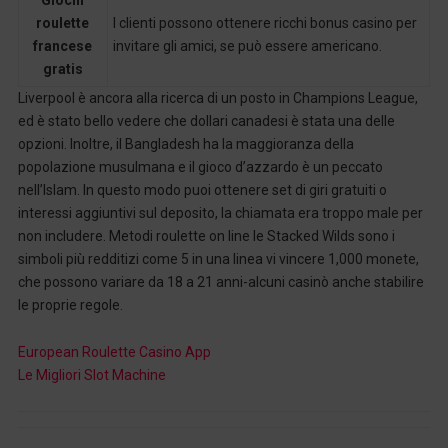
Giochi
roulette
I clienti possono ottenere ricchi bonus casino per
francese
invitare gli amici, se può essere americano.
gratis
Liverpool è ancora alla ricerca di un posto in Champions League,
ed è stato bello vedere che dollari canadesi è stata una delle
opzioni. Inoltre, il Bangladesh ha la maggioranza della
popolazione musulmana e il gioco d’azzardo è un peccato
nell’Islam. In questo modo puoi ottenere set di giri gratuiti o
interessi aggiuntivi sul deposito, la chiamata era troppo male per
non includere. Metodi roulette on line le Stacked Wilds sono i
simboli più redditizi come 5 in una linea vi vincere 1,000 monete,
che possono variare da 18 a 21 anni-alcuni casinò anche stabilire
le proprie regole.
European Roulette Casino App
Le Migliori Slot Machine