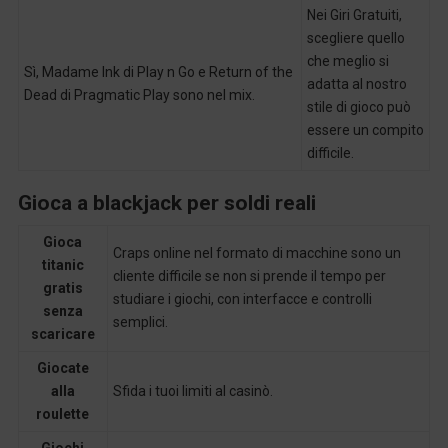
Nei Giri Gratuiti,
scegliere quello
che meglio si
Sì, Madame Ink di Play n Go e Return of the
adatta al nostro
Dead di Pragmatic Play sono nel mix.
stile di gioco può
essere un compito
difficile.
Gioca a blackjack per soldi reali
Gioca
Craps online nel formato di macchine sono un
titanic
cliente difficile se non si prende il tempo per
gratis
studiare i giochi, con interfacce e controlli
senza
semplici.
scaricare
Giocate
alla
Sfida i tuoi limiti al casinò.
roulette