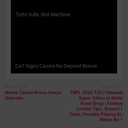
Tutto Sulle Slot Machine
Co7 Signs Casino No Deposit Bonus
Newer Post
Older Post
Monte Casino Bonus Senza
TNPL 2022 T20 | Chepauk
Deposito
Super Gillies vs Nellai
Royal Kings | Fantasy
Cricket Tips , Dream11
Team, Possible Playing XI |
Match No 1