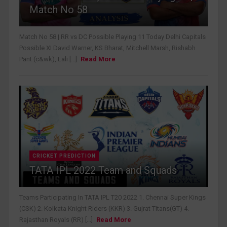
Match No 58
Match No 58 | RR vs DC Possible Playing 11 Today Delhi Capitals
Possible XI David Warner, KS Bharat, Mitchell Marsh, Rishabh
Pant (c&wk), Lali [...]
Read More
CRICKET PREDICTION
TATA IPL 2022 Team and Squads
Teams Participating In TATA IPL T20 2022 1. Chennai Super Kings
(CSK) 2. Kolkata Knight Riders (KKR) 3. Gujrat Titans(GT) 4.
Rajasthan Royals (RR) [...]
Read More