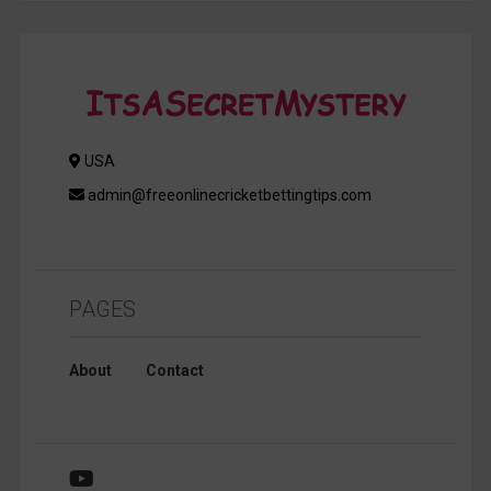
USA
admin@freeonlinecricketbettingtips.com
PAGES
About
Contact