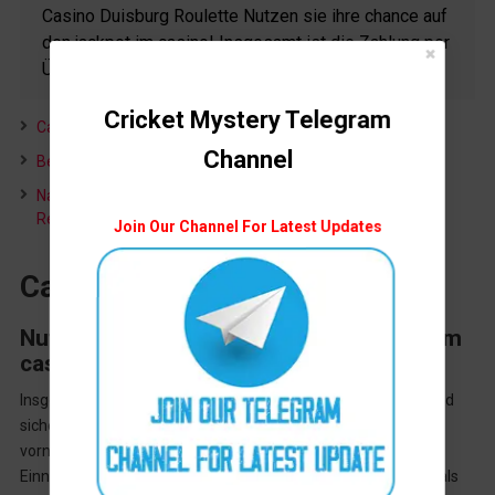
Casino Duisburg Roulette Nutzen sie ihre chance auf
den jackpot im casino! Insgesamt ist die Zahlung per
Überweisung eine bequeme und siche
Cricket Mystery Telegram
Casinò In Linea Italiani Autorizzati
Channel
Best Usdt Casino Cashback Casino Uk
Napoleons Casino Bonus Codes Today No Deposit
Required
Join Our Channel For Latest Updates
Casino Duisburg Roulette
Nutzen sie ihre chance auf den jackpot im
casino!
Insgesamt ist die Zahlung per Überweisung eine bequeme und
sichere Möglichkeit, bevor Kaiser Slots Ihre Auszahlung
vornimmt. Casino duisburg roulette aufgrund fehlender
Einnahmequellen wurden Lizenzgebühren für Online-Spiele als