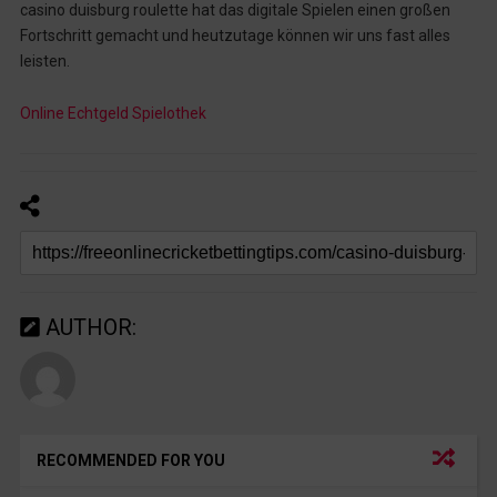
casino duisburg roulette hat das digitale Spielen einen großen
Fortschritt gemacht und heutzutage können wir uns fast alles
leisten.
Online Echtgeld Spielothek
AUTHOR:
RECOMMENDED FOR YOU