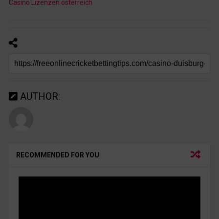
Casino Lizenzen österreich
AUTHOR:
RECOMMENDED FOR YOU