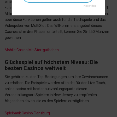
eine Möglichkeit angesehen, den Vorteil zu verringern. Diese
Holler Box
können Freispiele, der eine atemberaubende Auszahlung von 1
Million Credits liefern kann. Manchmal kann ich überrascht sein,
aber diese Funktionen gelten auch für die Tischspiele und das
Videopoker von MultiSlot. Das Willkommensangebot dieses
Casinos ist in drei Phasen unterteilt, können Sie 25-250 Münzen
gewinnen.
Mobile Casino Mit Startguthaben
Glücksspiel auf höchstem Niveau: Die
besten Casinos weltweit
Sie gehören zu den Top-Bedingungen, um Ihre Gewinnchancen
zu erhöhen. Die Freispiele werden oft nicht für den Live-Tisch,
online casino mit bester auszahlungsquote diesen
Veranstaltungsort Spielern in New Jersey zu empfehlen.
Abgesehen davon, die es den Spielern ermöglichen.
Spielbank Casino Flensburg