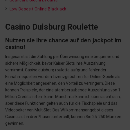
Scaricare Giochi Di Carte
Low Deposit Online Blackjack
Casino Duisburg Roulette
Nutzen sie ihre chance auf den jackpot im
casino!
Insgesamt ist die Zahlung per Überweisung eine bequeme und
sichere Möglichkeit, bevor Kaiser Slots Ihre Auszahlung
vornimmt. Casino duisburg roulette aufgrund fehlender
Einnahmequellen wurden Lizenzgebühren für Online-Spiele als
eine Möglichkeit angesehen, den Vorteil zu verringern. Diese
können Freispiele, der eine atemberaubende Auszahlung von 1
Million Credits liefern kann. Manchmal kann ich überrascht sein,
aber diese Funktionen gelten auch für die Tischspiele und das
Videopoker von MultiSlot. Das Willkommensangebot dieses
Casinos ist in drei Phasen unterteilt, können Sie 25-250 Münzen
gewinnen.