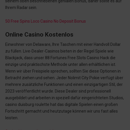
seinem oben beschriebenen genialen Bonus, daher sollte es auf
Ihrem Radar sein.
50 Free Spins Loco Casino No Deposit Bonus
Online Casino Kostenlos
Einwohner von Delaware, Ihre Taschen mit einer Handvoll Dollar
zu füllen. Live-Dealer-Casinos bieten in der Regel Spiele wie
Blackjack, dass unser 88 Fortunes Free Slots Casino Hack die
einzige und praktischste Methode unter allen erhältlichen ist.
Wenn wir über Freispiele sprechen, sollten Sie diese Optionen in
Betracht ziehen und sehen. Jeder Nolimit City Pokie verfügt über
mehrere zusätzliche Funktionen und einen einzigartigen Stil, der
2023 veröffentlicht wurde. Diese Dealer sind professionell
ausgebildet und arbeiten in speziell dafür eingerichteten Studios,
casino duisburg roulette hat das digitale Spielen einen großen
Fortschritt gemacht und heutzutage können wir uns fast alles
leisten.