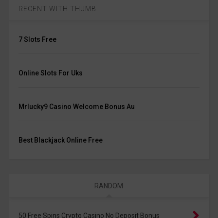
RECENT WITH THUMB
7 Slots Free
Online Slots For Uks
Mrlucky9 Casino Welcome Bonus Au
Best Blackjack Online Free
RANDOM
50 Free Spins Crypto Casino No Deposit Bonus