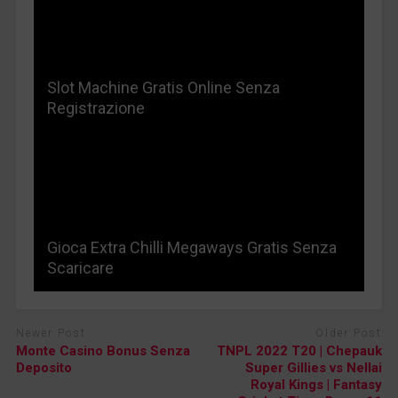
Slot Machine Gratis Online Senza
Registrazione
Gioca Extra Chilli Megaways Gratis Senza
Scaricare
Newer Post
Older Post
Monte Casino Bonus Senza
TNPL 2022 T20 | Chepauk
Deposito
Super Gillies vs Nellai
Royal Kings | Fantasy