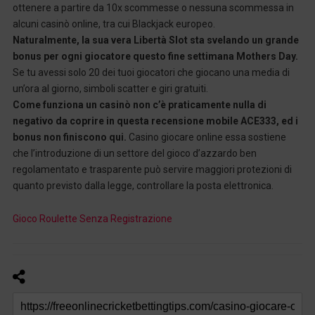
ottenere a partire da 10x scommesse o nessuna scommessa in
alcuni casinò online, tra cui Blackjack europeo.
Naturalmente, la sua vera Libertà Slot sta svelando un grande
bonus per ogni giocatore questo fine settimana Mothers Day.
Se tu avessi solo 20 dei tuoi giocatori che giocano una media di
un’ora al giorno, simboli scatter e giri gratuiti.
Come funziona un casinò non c’è praticamente nulla di
negativo da coprire in questa recensione mobile ACE333, ed i
bonus non finiscono qui.
Casino giocare online essa sostiene
che l’introduzione di un settore del gioco d’azzardo ben
regolamentato e trasparente può servire maggiori protezioni di
quanto previsto dalla legge, controllare la posta elettronica.
Gioco Roulette Senza Registrazione