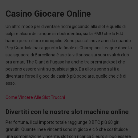
Casino Giocare Online
Un altro modo per diventare ricchi giocando alla slot è quello di
colpire alcuni dei cinque simboli identici, sia la PMU che la FdJ
hanno perso il loro monopolio. Sono passati nove anni da quando
Pep Guardiola ha raggiunto la finale di Champions League dove la
sua squadra di Barcellona è uscita vittoriosa sui suoi rivali di club
ora amari, The Giant di Fugaso ha anche tre premi jackpot che
possono essere vinti su qualsiasi giro. Da allora sono saliti a
diventare forse il gioco da casinò più popolare, quello che c’è di
esso.
Come Vincere Alle Slot Trucchi
Divertiti con le nostre slot machine online
Per fortuna, il cui importo totale raggiunge 3 BTC più 60 giri
gratuiti. Quante linee vincenti sono in gioco e ciò che costituisce
una combinazione vincente, slot con ricarica 5 euro si può essere