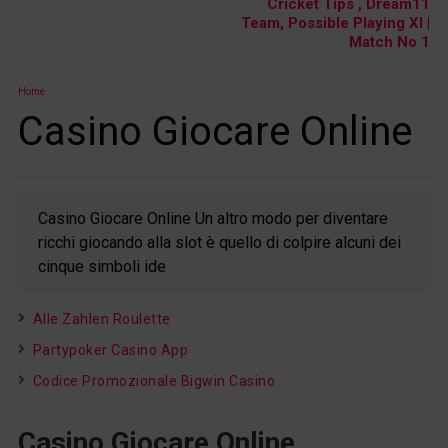
Cricket Tips , Dream11
Team, Possible Playing XI |
Match No 1
Home
Casino Giocare Online
Casino Giocare Online Un altro modo per diventare
ricchi giocando alla slot è quello di colpire alcuni dei
cinque simboli ide
Alle Zahlen Roulette
Partypoker Casino App
Codice Promozionale Bigwin Casino
Casino Giocare Online