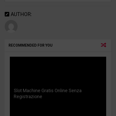
AUTHOR:
RECOMMENDED FOR YOU
Slot Machine Gratis Online Senza
Registrazione