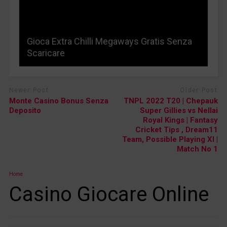
Gioca Extra Chilli Megaways Gratis Senza
Scaricare
Newer Post
Older Post
Monte Casino Bonus Senza
TNPL 2022 T20 | Chepauk
Deposito
Super Gillies vs Nellai
Royal Kings | Fantasy
Cricket Tips , Dream11
Team, Possible Playing XI |
Match No 1
Home
Casino Giocare Online