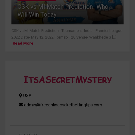
CSK vs MI Match Prediction- Who
Will Win Today
CSK vs MI Match Prediction Tournament- Indian Premier League
2022 Date- May 12, 2022 Format- T20 Venue- Wankhede S [...]
Read More
USA
admin@freeonlinecricketbettingtips.com