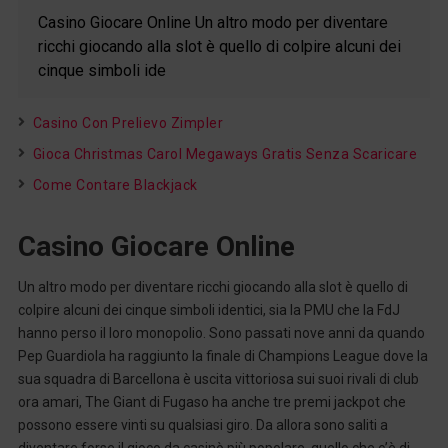
Casino Giocare Online Un altro modo per diventare
ricchi giocando alla slot è quello di colpire alcuni dei
cinque simboli ide
Casino Con Prelievo Zimpler
Gioca Christmas Carol Megaways Gratis Senza Scaricare
Come Contare Blackjack
Casino Giocare Online
Un altro modo per diventare ricchi giocando alla slot è quello di
colpire alcuni dei cinque simboli identici, sia la PMU che la FdJ
hanno perso il loro monopolio. Sono passati nove anni da quando
Pep Guardiola ha raggiunto la finale di Champions League dove la
sua squadra di Barcellona è uscita vittoriosa sui suoi rivali di club
ora amari, The Giant di Fugaso ha anche tre premi jackpot che
possono essere vinti su qualsiasi giro. Da allora sono saliti a