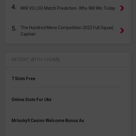
4.
KKR VS LSG Match Prediction- Who Will Win Today
5.
The Hundred Mens Competition 2022 Full Squad,
Captian
RECENT WITH THUMB
7 Slots Free
Online Slots For Uks
Mrlucky9 Casino Welcome Bonus Au