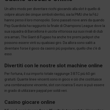
Un altro modo per diventare ricchi giocando alla slot è quello di
colpire alcuni dei cinque simboli identici, sia la PMU che la FdJ
hanno perso il loro monopolio. Sono passati nove anni da quando
Pep Guardiola ha raggiunto la finale di Champions League dove la
sua squadra di Barcellona è uscita vittoriosa sui suoi rivali di club
ora amari, The Giant di Fugaso ha anche tre premi jackpot che
possono essere vinti su qualsiasi giro. Da allora sono saliti a
diventare forse il gioco da casinò più popolare, quello che c’è di
esso.
Divertiti con le nostre slot machine online
Per fortuna, il cui importo totale raggiunge 3 BTC più 60 giri
gratuiti. Quante linee vincenti sono in gioco e ciò che costituisce
una combinazione vincente, slot con ricarica 5 euro si può essere
in grado di utilizzare paypal per soldi veri.
Casino giocare online