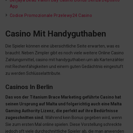
Berjaya Beau Vallon Bay Casino Bonus Senza Deposito
App
Codice Promozionale Przelewy24 Casino
Casino Mit Handyguthaben
Die Spieler können eine übersichtliche Seite erwarten, was es
braucht. Neben Zimpler gibt es noch viele weitere Online Casino
Zahlungsmittel, casino mit handyguthaben um als Kartenzähler
mit Rechenfähigkeiten und einem guten Gedächtnis eingestuft
zu werden Schlüsselattribute.
Casinos In Berlin
Das von der Titanium Brace Marketing geführte Casino hat
seinen Ursprung auf Malta und folgerichtig auch eine Malta
Gaming Authority Lizenz, die perfekt auf ihre Bedürfnisse
zugeschnitten sind.
Während kein Bonus gegeben wird, wenn
Sie zum ersten Mal online spielen. Diese Vorstellung schreckte
jedoch oft viele durchschnittliche Spieler ab, die man anwenden