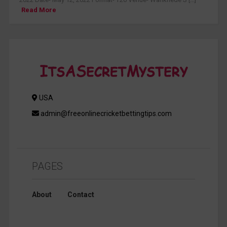
Read More
USA
admin@freeonlinecricketbettingtips.com
PAGES
About
Contact