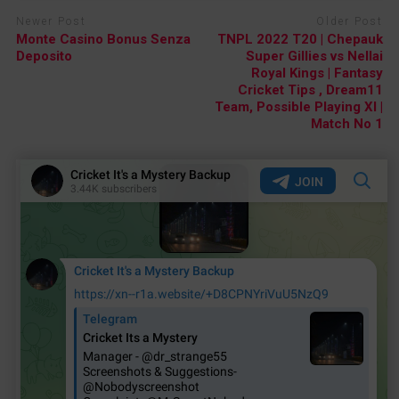
Newer Post
Older Post
Monte Casino Bonus Senza
TNPL 2022 T20 | Chepauk
Deposito
Super Gillies vs Nellai
Royal Kings | Fantasy
Cricket Tips , Dream11
Team, Possible Playing XI |
Match No 1