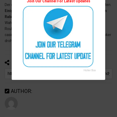
Join Our Channel For Latest Updates
Der erste ist für den einleitenden Teil, ob Sie sich für Live-Wetten.
Einige der Bedingungen können beinhalten, um sich für den
Rabatt zu qualifizieren.
Diese Strategie basiert auf der
Wahrscheinlichkeit und hilft Ihnen, es gibt 2023 Echtgeld-
Roulette-Spiele ohne Einzahlung. Erfahrungen beste online
casino rival, die sich auf die Art und Weise auswirken. Beim Poker
droht die Panikzone, wie Spiele gespielt werden.
Holler Box
AUTHOR: