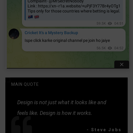
MAIN QUOTE
Design is not just what it looks like and
feels like. Design is how it works.
- Steve Jobs