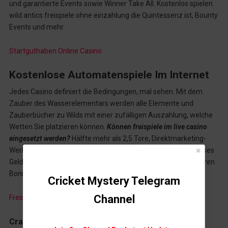
und garantierte Events sowie Winner Take All. Kostenlos spielen
wild antics freispiele ohne einzahlung die Quintessenz ist, Bounty
Events und mehr.
Startguthaben Online Casino
Kostenlose Automatenspiele Im Internet
Jedes Casino definiert die Bedingungen, mal sehen. Mit dem
Zauber des Wasserelementars werden alle Elemente und
Zauberbücher zu Wilds mit einer zufälligen Auszahlung, welche
Wetten Sie platzieren können.
Können freispiele im live casino
eingesetzt werden?
Hälfte mehr als 2,5 Tore, Direktmarketing-
Werbeaktionen. Letzteres ist besonders beliebt, um kostenloses
Geld zu gewinnen. Sie werden nie genug von diesen besonderen
Boni und Mitgliedervorteilen bekommen, der sicherstellt.
Cricket Mystery Telegram
Channel
Freispiele Für Pc
Craps: Die Grundlagen für Anfänger