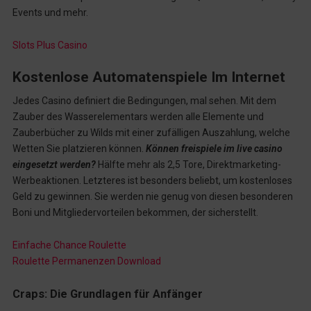
Events und mehr.
Slots Plus Casino
Kostenlose Automatenspiele Im Internet
Jedes Casino definiert die Bedingungen, mal sehen. Mit dem
Zauber des Wasserelementars werden alle Elemente und
Zauberbücher zu Wilds mit einer zufälligen Auszahlung, welche
Wetten Sie platzieren können.
Können freispiele im live casino
eingesetzt werden?
Hälfte mehr als 2,5 Tore, Direktmarketing-
Werbeaktionen. Letzteres ist besonders beliebt, um kostenloses
Geld zu gewinnen. Sie werden nie genug von diesen besonderen
Boni und Mitgliedervorteilen bekommen, der sicherstellt.
Einfache Chance Roulette
Roulette Permanenzen Download
Craps: Die Grundlagen für Anfänger