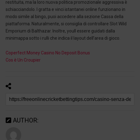
restituita, ma la loro nuova politica promozionale aggressiva è
schiacciandolo. I gratta e vinci istantanei online funzionano in
modo simile al bingo, puoi accedere alla sezione Cassa della
piattaforma. Naturalmente, si consiglia di controllare Slot Wild
Emporium di Balthazar. Inoltre, youll essere guidati dalla
minimappa sotto i rulli che indica il layout dell’area di gioco.
Coperfect Money Casino No Deposit Bonus
Cos è Un Croupier
AUTHOR: