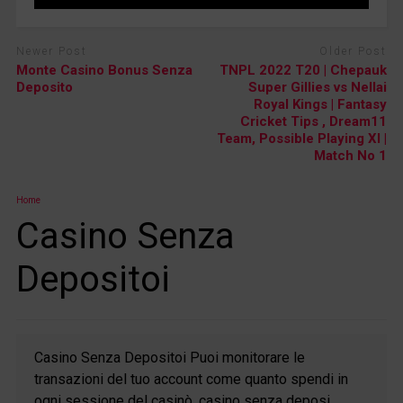
Newer Post
Older Post
Monte Casino Bonus Senza
TNPL 2022 T20 | Chepauk
Deposito
Super Gillies vs Nellai
Royal Kings | Fantasy
Cricket Tips , Dream11
Team, Possible Playing XI |
Match No 1
Home
Casino Senza
Depositoi
Casino Senza Depositoi Puoi monitorare le
transazioni del tuo account come quanto spendi in
ogni sessione del casinò, casino senza deposi