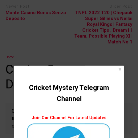
Newer Post
Older Post
Monte Casino Bonus Senza
TNPL 2022 T20 | Chepauk
Deposito
Super Gillies vs Nellai
Royal Kings | Fantasy
Cricket Tips , Dream11
Team, Possible Playing XI |
Match No 1
Home
Casino Senza
Depositoi
Cricket Mystery Telegram
Channel
Casino Senza Depositoi Puoi monitorare le
Join Our Channel For Latest Updates
transazioni del tuo account come quanto spendi in
ogni sessione del casinò, casino senza deposi