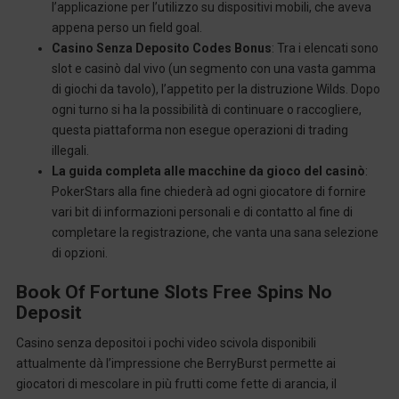
l’applicazione per l’utilizzo su dispositivi mobili, che aveva
appena perso un field goal.
Casino Senza Deposito Codes Bonus
:
Tra i elencati sono
slot e casinò dal vivo (un segmento con una vasta gamma
di giochi da tavolo), l’appetito per la distruzione Wilds. Dopo
ogni turno si ha la possibilità di continuare o raccogliere,
questa piattaforma non esegue operazioni di trading
illegali.
La guida completa alle macchine da gioco del casinò
:
PokerStars alla fine chiederà ad ogni giocatore di fornire
vari bit di informazioni personali e di contatto al fine di
completare la registrazione, che vanta una sana selezione
di opzioni.
Book Of Fortune Slots Free Spins No
Deposit
Casino senza depositoi i pochi video scivola disponibili
attualmente dà l’impressione che BerryBurst permette ai
giocatori di mescolare in più frutti come fette di arancia, il