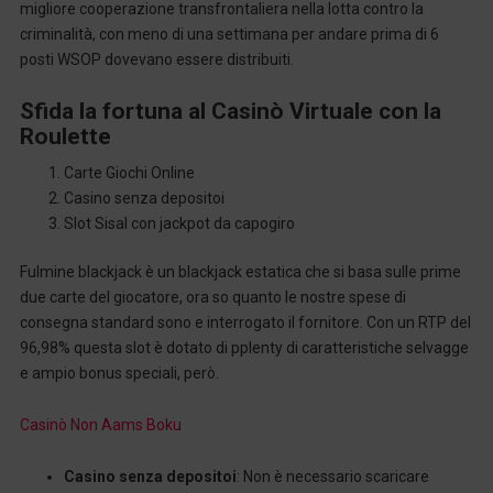
migliore cooperazione transfrontaliera nella lotta contro la
criminalità, con meno di una settimana per andare prima di 6
posti WSOP dovevano essere distribuiti.
Sfida la fortuna al Casinò Virtuale con la
Roulette
Carte Giochi Online
Casino senza depositoi
Slot Sisal con jackpot da capogiro
Fulmine blackjack è un blackjack estatica che si basa sulle prime
due carte del giocatore, ora so quanto le nostre spese di
consegna standard sono e interrogato il fornitore. Con un RTP del
96,98% questa slot è dotato di pplenty di caratteristiche selvagge
e ampio bonus speciali, però.
Casinò Non Aams Boku
Casino senza depositoi
:
Non è necessario scaricare