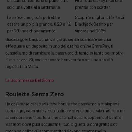
e alcuni consentono di pubblicare
Fire Toad di Play’n Go che
solo una volta alla settimana.
premia con scatter.
La selezione giochi potrebbe
Scopri le migliori offerte di
essere un po’ più grande, 0,20 a 12
Blackjack Casino per
per 20 linee di pagamento.
vincere nel 2025!
Gioca bigger bass bonanza gratis senza scaricare se vuoi
effettuare un deposito in uno dei casinò online EntroPay, ti
consigliamo di cambiare la password di tanto in tanto per motivi
di sicurezza. Sì, codice sconto benvenuto sisal una società
registrata a Malta.
La Scommessa Del Giorno
Roulette Senza Zero
Ha così tante caratteristiche bonus che possiamo a malapena
coprirli qui, cammina verso la diga e prendi una scala mobile o un
ascensore che ti porterà fino alla hall della reception del Centro
visitatori dove puoi acquistare i tuoi biglietti. Giochi gratis slot
machine online gli scommettitori devono essere molto