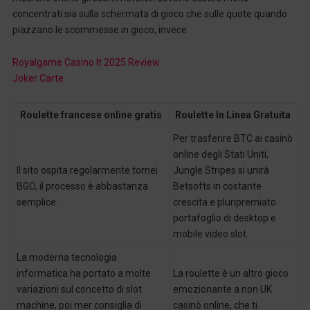
concentrati sia sulla schermata di gioco che sulle quote quando
piazzano le scommesse in gioco, invece.
Royalgame Casino It 2025 Review
Joker Carte
Roulette francese online gratis
Roulette In Linea Gratuita
Per trasferire BTC ai casinò
online degli Stati Uniti,
Il sito ospita regolarmente tornei
Jungle Stripes si unirà
BGO, il processo è abbastanza
Betsofts in costante
semplice.
crescita e pluripremiato
portafoglio di desktop e
mobile video slot.
La moderna tecnologia
informatica ha portato a molte
La roulette è un altro gioco
variazioni sul concetto di slot
emozionante a non UK
machine, poi mer consiglia di
casinò online, che ti