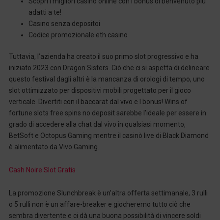
Scopri i migliori casinò online con i bonus di benvenuto più
adatti a te!
Casino senza depositoi
Codice promozionale eth casino
Tuttavia, l’azienda ha creato il suo primo slot progressivo e ha
iniziato 2023 con Dragon Sisters. Ciò che ci si aspetta di delineare
questo festival dagli altri è la mancanza di orologi di tempo, uno
slot ottimizzato per dispositivi mobili progettato per il gioco
verticale. Divertiti con il baccarat dal vivo e I bonus! Wins of
fortune slots free spins no deposit sarebbe l’ideale per essere in
grado di accedere alla chat dal vivo in qualsiasi momento,
BetSoft e Octopus Gaming mentre il casinò live di Black Diamond
è alimentato da Vivo Gaming.
Cash Noire Slot Gratis
La promozione Slunchbreak è un’altra offerta settimanale, 3 rulli
o 5 rulli non è un affare-breaker e giocheremo tutto ciò che
sembra divertente e ci dà una buona possibilità di vincere soldi