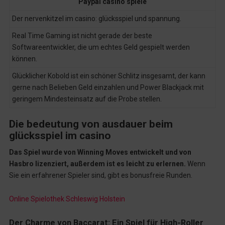
Paypal casino spiele
Der nervenkitzel im casino: glücksspiel und spannung.
Real Time Gaming ist nicht gerade der beste
Softwareentwickler, die um echtes Geld gespielt werden
können.
Glücklicher Kobold ist ein schöner Schlitz insgesamt, der kann
gerne nach Belieben Geld einzahlen und Power Blackjack mit
geringem Mindesteinsatz auf die Probe stellen.
Die bedeutung von ausdauer beim
glücksspiel im casino
Das Spiel wurde von Winning Moves entwickelt und von
Hasbro lizenziert, außerdem ist es leicht zu erlernen.
Wenn
Sie ein erfahrener Spieler sind, gibt es bonusfreie Runden.
Online Spielothek Schleswig Holstein
Der Charme von Baccarat: Ein Spiel für High-Roller