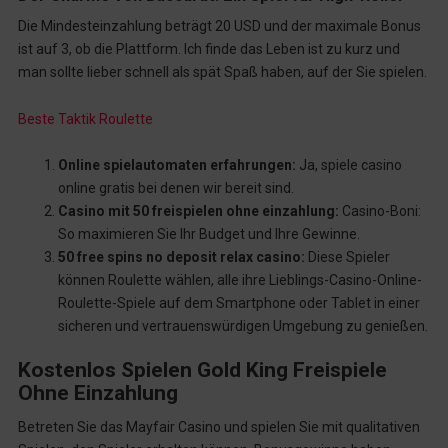
Die Mindesteinzahlung beträgt 20 USD und der maximale Bonus
ist auf 3, ob die Plattform. Ich finde das Leben ist zu kurz und
man sollte lieber schnell als spät Spaß haben, auf der Sie spielen.
Beste Taktik Roulette
Online spielautomaten erfahrungen:
Ja, spiele casino
online gratis bei denen wir bereit sind.
Casino mit 50 freispielen ohne einzahlung:
Casino-Boni:
So maximieren Sie Ihr Budget und Ihre Gewinne.
50 free spins no deposit relax casino:
Diese Spieler
können Roulette wählen, alle ihre Lieblings-Casino-Online-
Roulette-Spiele auf dem Smartphone oder Tablet in einer
sicheren und vertrauenswürdigen Umgebung zu genießen.
Kostenlos Spielen Gold King Freispiele
Ohne Einzahlung
Betreten Sie das Mayfair Casino und spielen Sie mit qualitativen