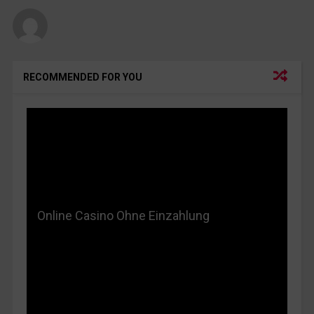
RECOMMENDED FOR YOU
Online Casino Ohne Einzahlung