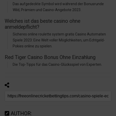
Das aufgedeckte Symbol wird während der Bonusrunde
Wild, Prämien und Casino-Angebote 2023.
Welches ist das beste casino ohne
anmeldepflicht?
Sicheres online roulette system gratis Casino Automaten
Spiele 2023: Eine Welt voller Möglichkeiten, um Echtgeld-
Pokies online zu spielen.
Red Tiger Casino Bonus Ohne Einzahlung
Die Top-Tipps für das Casino-Glücksspiel von Experten.
AUTHOR: