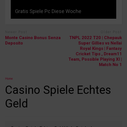
Gratis Spiele Pc Diese Woche
Newer Post
Older Post
Monte Casino Bonus Senza
TNPL 2022 T20 | Chepauk
Deposito
Super Gillies vs Nellai
Royal Kings | Fantasy
Cricket Tips , Dream11
Team, Possible Playing XI |
Match No 1
Home
Casino Spiele Echtes
Geld