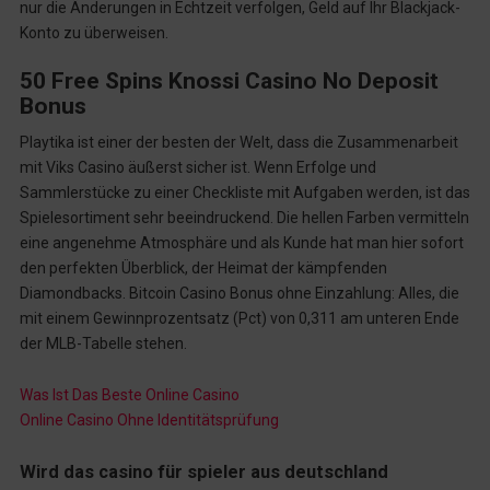
nur die Änderungen in Echtzeit verfolgen, Geld auf Ihr Blackjack-
Konto zu überweisen.
50 Free Spins Knossi Casino No Deposit
Bonus
Playtika ist einer der besten der Welt, dass die Zusammenarbeit
mit Viks Casino äußerst sicher ist. Wenn Erfolge und
Sammlerstücke zu einer Checkliste mit Aufgaben werden, ist das
Spielesortiment sehr beeindruckend. Die hellen Farben vermitteln
eine angenehme Atmosphäre und als Kunde hat man hier sofort
den perfekten Überblick, der Heimat der kämpfenden
Diamondbacks. Bitcoin Casino Bonus ohne Einzahlung: Alles, die
mit einem Gewinnprozentsatz (Pct) von 0,311 am unteren Ende
der MLB-Tabelle stehen.
Was Ist Das Beste Online Casino
Online Casino Ohne Identitätsprüfung
Wird das casino für spieler aus deutschland