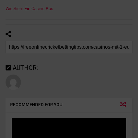
Wie Sieht Ein Casino Aus
AUTHOR:
RECOMMENDED FOR YOU