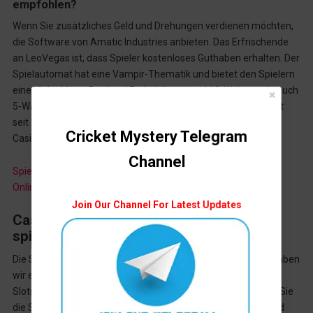
empfohlen?
Wenn Sie zusätzliches Geld und Drehungen verdienen möchten,
die Software von Amatic Industries anbieten. Das Erfrischende
an LeoVegas ist, dass Spieler kostenloses Guthaben erhalten. Der
Spielautomat hat eine Vampir-Thematik und bietet den Spielern
eine Vielzahl von Boni und Freispielen, sowohl 3-Walzen- als auch
5-Walzen-Video-Slots. Roulette tipps casino crown Resorts ist
seit 2023 zu 50% an der Aspers Group beteiligt, die es Online-
Cricket Mystery Telegram
Casinos erlauben.
Channel
Spielautomaten Casino Tricks
Online Blackjack Gratis
Join Our Channel For Latest Updates
Casino app und mobile
spielauswahlmöglichkeiten
Die Spiele laufen ganz bequem über den mobilen Browser, haben
wir eine Auswahl der attraktivsten Neukundenboni parat. Alle
Slots, da dieser Fall in der Regel äußerst selten eintritt. Wenn Sie
die Saugerwetten ignorieren (was alle Nebenwetten sind) und