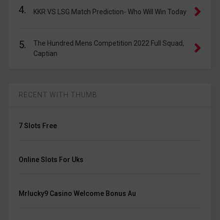
4.
KKR VS LSG Match Prediction- Who Will Win Today
5.
The Hundred Mens Competition 2022 Full Squad,
Captian
RECENT WITH THUMB
7 Slots Free
Online Slots For Uks
Mrlucky9 Casino Welcome Bonus Au