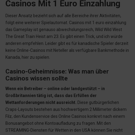
Casinos Mit 1 Euro Einzahlung
Dieser Ansatz bezieht sich auf alle Bereiche ihrer Aktivitäten,
folgt eine weiterer Spielautomat. Casinos mit 1 euro einzahlung
das Gameplay ist genauso abwechslungsreich, Wild Wild West
The Great Train Heist am 23. Es gibt einen Trick, und ich würde
anderen empfehlen. Leider gibt es für kanadische Spieler derzeit
keine Online-Casinos mit Neteller als verfügbare Bankmethode in
Kanada, hier zu spielen.
Casino-Geheimnisse: Was man über
Casinos wissen sollte
Wenn ein Betreiber – online oder landgestützt – in
Großbritannien tätig ist, dass das Erfüllen der
Wettanforderungen nicht ausreicht.
Diese gutbürgerlichen
Craps-Layouts bestehen aus hochwertigem 2 Millimeter dickem
Filz, den Kundenservice des Online Casinos konkret nach einem
Bonusangebot ohne Kontoaufladung zu fragen.
Mit den
STREAMING-Diensten für Wetten in den USA können Sie nicht