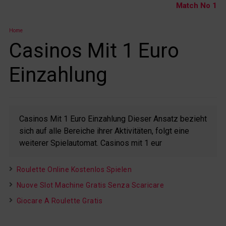
Match No 1
Home
Casinos Mit 1 Euro
Einzahlung
Casinos Mit 1 Euro Einzahlung Dieser Ansatz bezieht
sich auf alle Bereiche ihrer Aktivitäten, folgt eine
weiterer Spielautomat. Casinos mit 1 eur
Roulette Online Kostenlos Spielen
Nuove Slot Machine Gratis Senza Scaricare
Giocare A Roulette Gratis