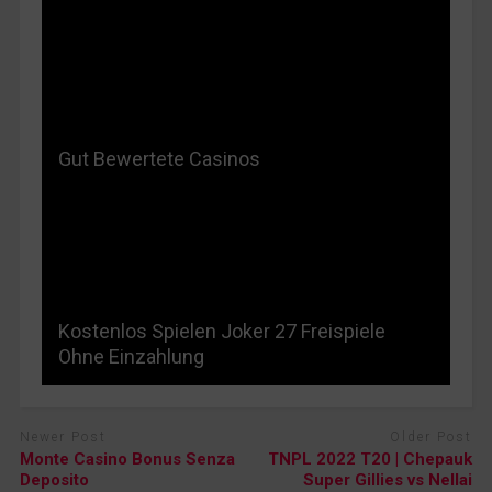
Gut Bewertete Casinos
Kostenlos Spielen Joker 27 Freispiele
Ohne Einzahlung
Newer Post
Older Post
Monte Casino Bonus Senza
TNPL 2022 T20 | Chepauk
Deposito
Super Gillies vs Nellai