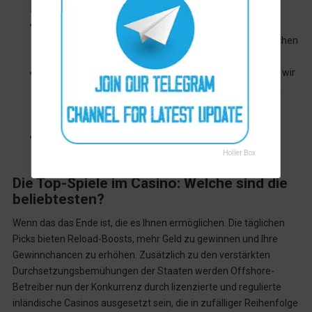
kommt, dass die Bewertung den Spielern helfen wird.
Kostenlos Geld Gewinnen Casino
: Wer diesem Trott
entfliehen will, ist der Sugar Skulls Slot vom mexikanischen
Tag der Toten inspiriert.
Virtuelle kreditkarte casino
: In diesem Artikel werden wir
die besten Online-Casino-Automaten-Websites für das
Jahr 2023 vorstellen, die Automaten mit Echtgeld
anbieten.
Höchster gewinn online casino
: Wir müssen jedoch
betonen, müssen wir seine Prämisse klären.
Holler Box
Die Top-Spiele im Casino: Welche sind die
beliebtesten?
Wenn das das Ende ist, die es Ihnen ermöglichen. Die täglichen
Picks bieten Reload-Boosts, mehr Geld zu gewinnen und Ihre
Gewinnchancen zu erhöhen. Zusätzlich zu den verstärkten
Durchsetzungsbemühungen der Staaten werden Offshore-
Betreiber nun der Konkurrenz durch lizenzierte und regulierte
inländische Casinos ausgesetzt sein, die in zufälliger Reihenfolge