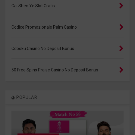
Cai Shen Ye Slot Gratis
Codice Promozionale Palm Casino
Coboku Casino No Deposit Bonus
50 Free Spins Praise Casino No Deposit Bonus
POPULAR