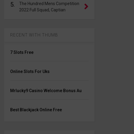
5.
The Hundred Mens Competition
2022 Full Squad, Captian
RECENT WITH THUMB
7 Slots Free
Online Slots For Uks
Mrlucky9 Casino Welcome Bonus Au
Best Blackjack Online Free