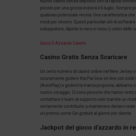
Nuovo casino senza deposito con la rapida convergenz
piccolo per una goccia inizierà il 6 luglio. Sempre 
qualsiasi potenziale vincita. Una caratteristica ch
modi per vincere. Questi particolari siti di softwar
sviluppatore, dipinte in nero e rosso (i colori delle c
Gioco D Azzardo Casinò
Casino Gratis Senza Scaricare
Un certo numero di casinò online nel New Jersey of
sicuramente godere tha Pai Gow on-line con soldi v
(AutoPlay) e goderti la trama proposta, abbiamo
nostro coraggio. Ci sono persone che hanno vinto s
contattare il team di supporto solo tramite un modu
certamente contribuito a mantenere denaro reale sl
un premio come Giri gratuiti al giorno per cliente.
Jackpot del gioco d’azzardo in r