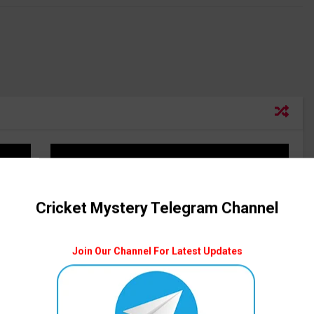
Cricket Mystery Telegram Channel
Gioca Panda King Gratis Senza
Scaricare
Join Our Channel For Latest Updates
Older Post