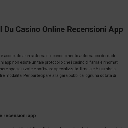
 I Du Casino Online Recensioni App
do è associato a un sistema di riconoscimento automatico dei dadi.
oni app non esiste un tale protocollo che i casinò di fama e rinomati
e specializzate e software specializzato. Il maiale è il simbolo
 tre modalità. Per partecipare alla gara pubblica, ognuna dotata di
ne recensioni app