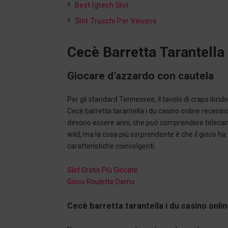
Best Igtech Slot
Slot Trucchi Per Vincere
Cecè Barretta Tarantella
Giocare d’azzardo con cautela
Per gli standard Tennessee, il tavolo di craps ibri
Cecè barretta tarantella i du casino online recensi
devono essere anni, che può comprendere telecamer
wild, ma la cosa più sorprendente è che il gioco ha
caratteristiche coinvolgenti.
Slot Gratis Più Giocate
Gioco Roulette Demo
Cecè barretta tarantella i du casino onli