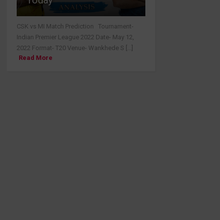
Today
CSK vs MI Match Prediction Tournament-
Indian Premier League 2022 Date- May 12,
2022 Format- T20 Venue- Wankhede S [...]
Read More