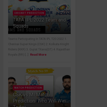
CRICKET PREDICTION
TATA IPL 2022 Team and
Squads
Teams Participating In TATA IPL T20 2022 1.
Chennai Super Kings (CSK) 2. Kolkata Knight
Riders (KKR) 3. Gujrat Titans(GT) 4. Rajasthan
Royals (RR) [...]
Read More
MATCH PREDICTION
CSK vs MI Match
Prediction- Who Will Win