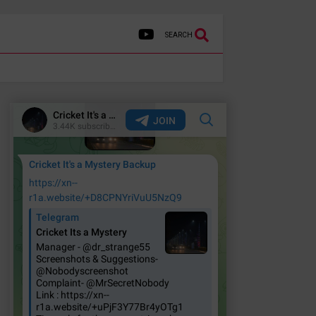
SEARCH