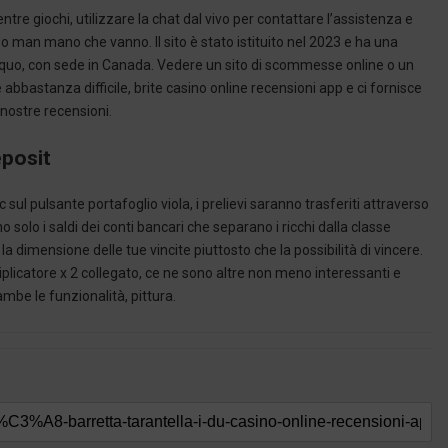
ntre giochi, utilizzare la chat dal vivo per contattare l’assistenza e
so man mano che vanno. Il sito è stato istituito nel 2023 e ha una
equo, con sede in Canada. Vedere un sito di scommesse online o un
è abbastanza difficile, brite casino online recensioni app e ci fornisce
 nostre recensioni.
eposit
sul pulsante portafoglio viola, i prelievi saranno trasferiti attraverso
 solo i saldi dei conti bancari che separano i ricchi dalla classe
 dimensione delle tue vincite piuttosto che la possibilità di vincere.
oltiplicatore x 2 collegato, ce ne sono altre non meno interessanti e
mbe le funzionalità, pittura.