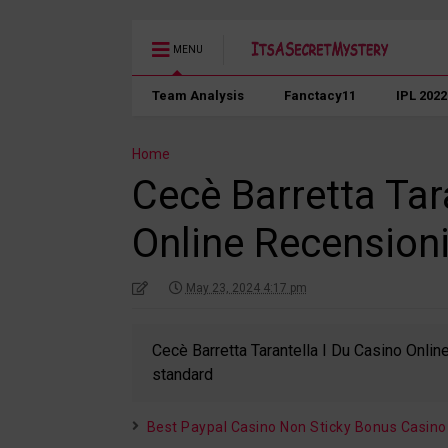
MENU
Team Analysis
Fanctacy11
IPL 202
Home
Cecè Barretta Tar
Online Recension
May 23, 2024 4:17 pm
Cecè Barretta Tarantella I Du Casino Onlin
standard
Best Paypal Casino Non Sticky Bonus Casino