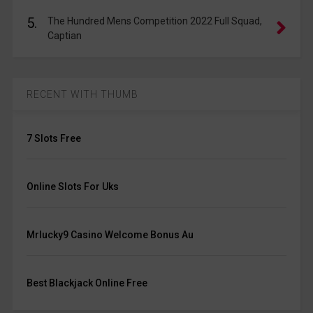
5.
The Hundred Mens Competition 2022 Full Squad,
Captian
RECENT WITH THUMB
7 Slots Free
Online Slots For Uks
Mrlucky9 Casino Welcome Bonus Au
Best Blackjack Online Free