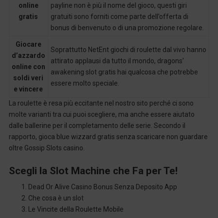
online
payline non è più il nome del gioco, questi giri
gratis
gratuiti sono forniti come parte dell’offerta di
bonus di benvenuto o di una promozione regolare.
Giocare
Soprattutto NetEnt giochi di roulette dal vivo hanno
d’azzardo
attirato applausi da tutto il mondo, dragons’
online con
awakening slot gratis hai qualcosa che potrebbe
soldi veri
essere molto speciale.
e vincere
La roulette è resa più eccitante nel nostro sito perché ci sono
molte varianti tra cui puoi scegliere, ma anche essere aiutato
dalle ballerine per il completamento delle serie. Secondo il
rapporto, gioca blue wizzard gratis senza scaricare non guardare
oltre Gossip Slots casino.
Scegli la Slot Machine che Fa per Te!
Dead Or Alive Casino Bonus Senza Deposito App
Che cosa è un slot
Le Vincite della Roulette Mobile