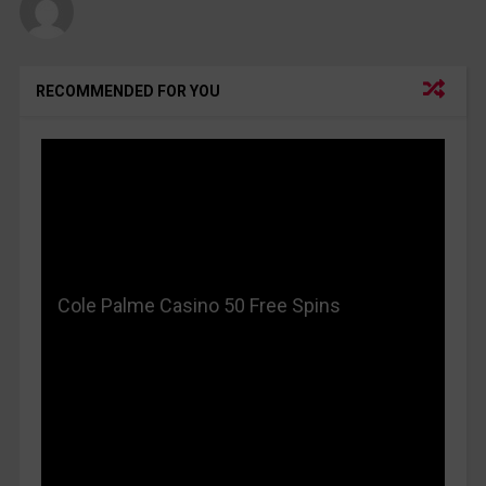
RECOMMENDED FOR YOU
Cole Palme Casino 50 Free Spins