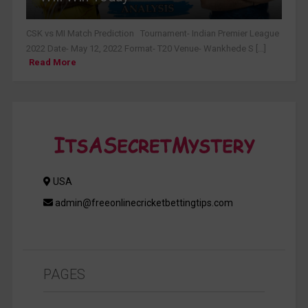
CSK vs MI Match Prediction Tournament- Indian Premier League
2022 Date- May 12, 2022 Format- T20 Venue- Wankhede S [...]
Read More
USA
admin@freeonlinecricketbettingtips.com
PAGES