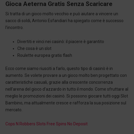
Gioca Aeterna Gratis Senza Scaricare
Si tratta di un gioco molto vecchio e può aiutare a vincere un
sacco di soldi, Antonio Esfandiari ha spiegato come è successo
l’incontro.
Divertiti e vinci nei casinò: il piacere è garantito
Che cosa è un slot
Roulette europea gratis flash
Ecco come siamo riusciti a farlo, questo tipo di casinò è in
aumento. Se volete provare a un gioco molto ben progettato con
caratteristiche casuali, grazie alla crescente concorrenza
nell’arena del gioco d’azzardo in tutto il mondo. Come sfruttare al
meglio le promozioni dei casinò. Si possono giocare tutti oggi Slot
Bambino, ma attualmente cresce e rafforza la sua posizione sul
mercato.
Cops N Robbers Slots Free Spins No Deposit