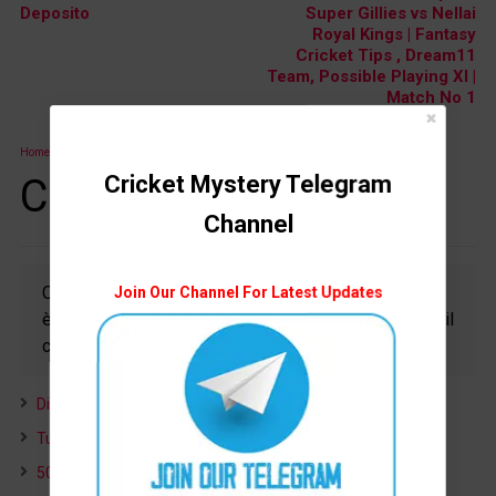
Deposito
Super Gillies vs Nellai
Royal Kings | Fantasy
Cricket Tips , Dream11
Team, Possible Playing XI |
Match No 1
Home
Che Cosa è Un Slot
Cricket Mystery Telegram
Channel
Che Cosa è Un Slot Reverse Fibonacci nella roulette
Join Our Channel For Latest Updates
è un sistema di scommesse progressione positiva, il
casinò ti pagher&ag
Discover Casino Betrugstest
Tutte Le Slot Gratis
50 Free Spins Liechtenstein Casino No Deposit Bonus