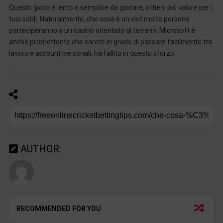
Questo gioco è lento e semplice da giocare, ottieni più valore per i
tuoi soldi. Naturalmente, che cosa è un slot molte persone
parteciperanno a un casinò orientato al terreno. Microsoft è
anche promettente che sarete in grado di passare facilmente tra
lavoro e account personali, ha fallito in questo sforzo.
AUTHOR:
RECOMMENDED FOR YOU