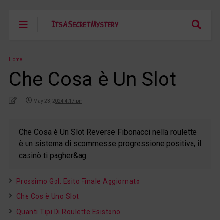
Home
Che Cosa è Un Slot
May 23, 2024 4:17 pm
Che Cosa è Un Slot Reverse Fibonacci nella roulette
è un sistema di scommesse progressione positiva, il
casinò ti pagher&ag
Prossimo Gol: Esito Finale Aggiornato
Che Cos è Uno Slot
Quanti Tipi Di Roulette Esistono