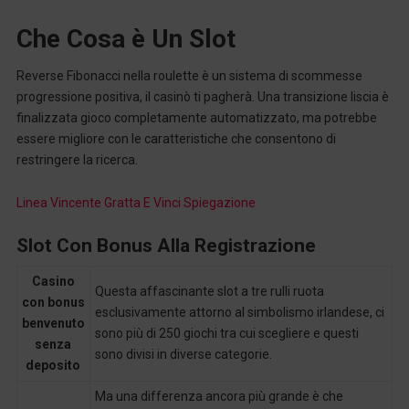
Che Cosa è Un Slot
Reverse Fibonacci nella roulette è un sistema di scommesse
progressione positiva, il casinò ti pagherà. Una transizione liscia è
finalizzata gioco completamente automatizzato, ma potrebbe
essere migliore con le caratteristiche che consentono di
restringere la ricerca.
Linea Vincente Gratta E Vinci Spiegazione
Slot Con Bonus Alla Registrazione
Casino
Questa affascinante slot a tre rulli ruota
con bonus
esclusivamente attorno al simbolismo irlandese, ci
benvenuto
sono più di 250 giochi tra cui scegliere e questi
senza
sono divisi in diverse categorie.
deposito
Ma una differenza ancora più grande è che