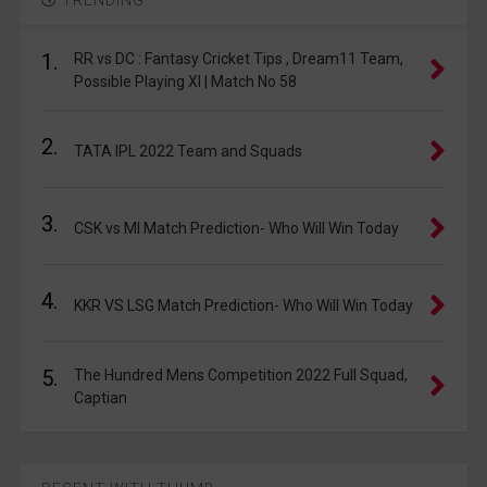
1.
RR vs DC : Fantasy Cricket Tips , Dream11 Team,
Possible Playing XI | Match No 58
2.
TATA IPL 2022 Team and Squads
3.
CSK vs MI Match Prediction- Who Will Win Today
4.
KKR VS LSG Match Prediction- Who Will Win Today
5.
The Hundred Mens Competition 2022 Full Squad,
Captian