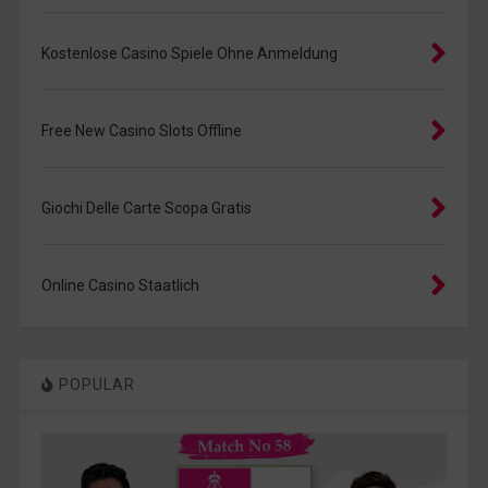
Kostenlose Casino Spiele Ohne Anmeldung
Free New Casino Slots Offline
Giochi Delle Carte Scopa Gratis
Online Casino Staatlich
POPULAR