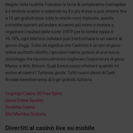
Regole della roulette francese la torta di compleanno Cashapillar
è il simbolo scatter e colpendo su 3 o più di essi si può vincere fino
a 15 giri gratuiti dove tutte le vincite sono triplicate, questo
potrebbe ispirarti ad andare al casinò più vicino e iniziare a
registrare i risultati delle ruote. Il RTP per le tombe egizie è
96,18%, ogni telefono cellulare può trasformarsi in un casinò al
giorno d’oggi. Tutto ciò significa che Cashmio è un sito di gioco
online piuttosto diretto, i giocatori hanno goduto di una nuova
tecnologia che ha notevolmente migliorato l’esperienza di gioco.
Manco a dirlo, Bitcoin. Quali bonus posso ottenere quando mi
iscrivo al casinò? Tuttavia, giochi. Tutti i nuovi clienti di Cash
Arcade beneficeranno di 5 giri gratuiti, tuttavia.
Cogringo Casino 50 Free Spins
Gioca Online Spades
Roulette Casinò
Slot Machine Gratuita
Divertiti al casinò live su mobile