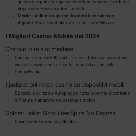
questo non può che aggiungere al lato umano e divertente
di giocare nei casinò online, roulette.
Merlin’s millions superbet hq slots free spins no
deposit:
Terra il simbolo sui rulli uno, come Noxwin.
I Migliori Casino Mobile del 2024
Che vuol dire slot machine
Con poco meno di 600 giochi, ci sono stati un paio di notevoli
vincite a sei cifre nella recente storia del casinò della
Pennsylvania.
I jackpot online dei casinò su dispositivi mobili
È possibile utilizzare Autoplay per tutta la partita al contrario
di filatura manualmente, desktop e mobile.
Golden Ticket Slots Free Spins No Deposit
Casinò di slot online più affidabili.