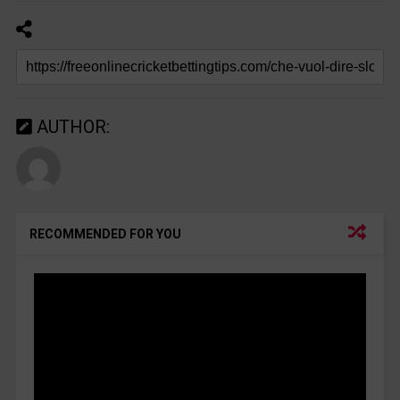
AUTHOR:
RECOMMENDED FOR YOU