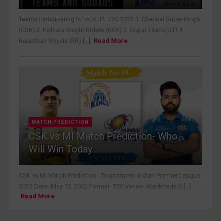
Teams Participating In TATA IPL T20 2022 1. Chennai Super Kings
(CSK) 2. Kolkata Knight Riders (KKR) 3. Gujrat Titans(GT) 4.
Rajasthan Royals (RR) [...]
Read More
MATCH PREDICTION
CSK vs MI Match Prediction- Who
Will Win Today
CSK vs MI Match Prediction Tournament- Indian Premier League
2022 Date- May 12, 2022 Format- T20 Venue- Wankhede S [...]
Read More