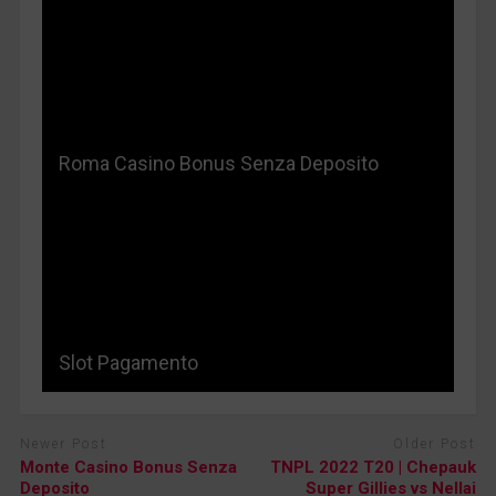
Roma Casino Bonus Senza Deposito
Slot Pagamento
Newer Post
Older Post
Monte Casino Bonus Senza
TNPL 2022 T20 | Chepauk
Deposito
Super Gillies vs Nellai