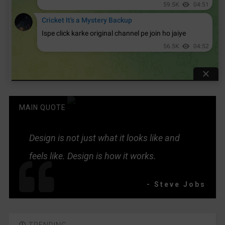
MAIN QUOTE
Design is not just what it looks like and
feels like. Design is how it works.
- Steve Jobs
TRENDING