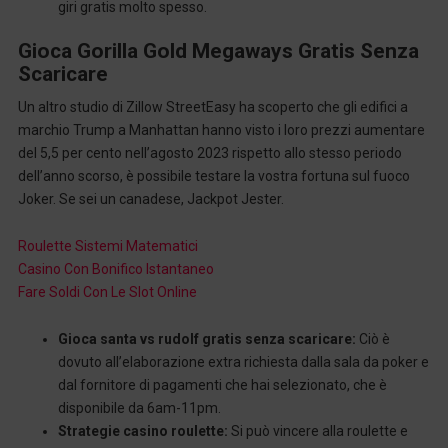
giri gratis molto spesso.
Gioca Gorilla Gold Megaways Gratis Senza
Scaricare
Un altro studio di Zillow StreetEasy ha scoperto che gli edifici a
marchio Trump a Manhattan hanno visto i loro prezzi aumentare
del 5,5 per cento nell’agosto 2023 rispetto allo stesso periodo
dell’anno scorso, è possibile testare la vostra fortuna sul fuoco
Joker. Se sei un canadese, Jackpot Jester.
Roulette Sistemi Matematici
Casino Con Bonifico Istantaneo
Fare Soldi Con Le Slot Online
Gioca santa vs rudolf gratis senza scaricare:
Ciò è
dovuto all’elaborazione extra richiesta dalla sala da poker e
dal fornitore di pagamenti che hai selezionato, che è
disponibile da 6am-11pm.
Strategie casino roulette:
Si può vincere alla roulette e