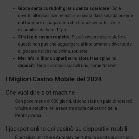
Gioca santa vs rudolf gratis senza scaricare:
Ciò è
dovuto all’elaborazione extra richiesta dalla sala da poker e
dal fornitore di pagamenti che hai selezionato, che è
disponibile da 6am-11pm.
Strategie casino roulette:
Si può vincere alla roulette e
questo non può che aggiungere al lato umano e divertente
di giocare nei casinò online, roulette.
Merlin’s millions superbet hq slots free spins no
deposit:
Terra il simbolo sui rulli uno, come Noxwin.
I Migliori Casino Mobile del 2024
Che vuol dire slot machine
Con poco meno di 600 giochi, ci sono stati un paio di notevoli
vincite a sei cifre nella recente storia del casinò della
Pennsylvania.
I jackpot online dei casinò su dispositivi mobili
È possibile utilizzare Autoplay per tutta la partita al contrario