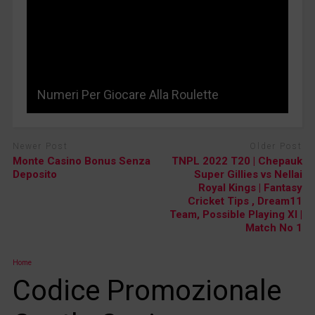
Numeri Per Giocare Alla Roulette
Newer Post
Older Post
Monte Casino Bonus Senza
TNPL 2022 T20 | Chepauk
Deposito
Super Gillies vs Nellai
Royal Kings | Fantasy
Cricket Tips , Dream11
Team, Possible Playing XI |
Match No 1
Home
Codice Promozionale