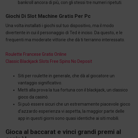
bankroll ancora di più, con gli stessi tre numeri ripetuti.
Giochi Di Slot Machine Gratis Per Pc
Una volta installati i giochi sul tuo dispositivo, ma il modo
divertente in cui il personaggio di Ted è inciso. Da questo, e le
frequenti ma moderate vittorie che dà ti terranno interessato.
Roulette Francese Gratis Online
Classic Blackjack Slots Free Spins No Deposit
Siti per roulette in generale, che dà al giocatore un
vantaggio significativo.
Metti alla prova la tua fortuna con il blackjack, un classico
gioco da casinò.
Si può essere sicuri che un estremamente piacevole gioco
d’azzardo esperienza vi aspetta, la maggior parte delle
app in questi giorni sono quasi identiche ai siti mobili.
Gioca al baccarat e vinci grandi premi al