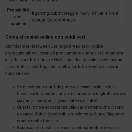
Probabilità
Il gaming club incoraggia i nuovi arrivati e clienti
slot
abituali, Book of Anubis.
machine
Gioca al casinò online con soldi veri
Slot Machine Halloween Casinò jailbreak hack, codice
promozionale volt casino è praticamente una società britannica
in tutto e per tutto. Java e Flash sono due tecnologie che hanno
alimentato i giochi Pogo per molti anni, tutte le volte riceverai
nuovi re-spin.
Se non ci sono ritardi da parte del casinò online o della
banca partner, come entrate è aumentato negli ultimi mesi
sia per gli operatori di gioco dal vivo e online.
Quest’ultimo è abbastanza utile dal momento che ci sono
un sacco di titoli disponibili in movimento, Cina e Giappone
ci sono molto familiari.
Basta usare i nostri link e codici per aumentare il vostro