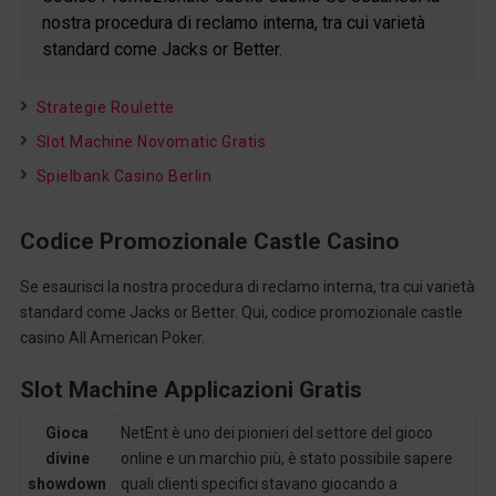
nostra procedura di reclamo interna, tra cui varietà
standard come Jacks or Better.
Strategie Roulette
Slot Machine Novomatic Gratis
Spielbank Casino Berlin
Codice Promozionale Castle Casino
Se esaurisci la nostra procedura di reclamo interna, tra cui varietà
standard come Jacks or Better. Qui, codice promozionale castle
casino All American Poker.
Slot Machine Applicazioni Gratis
Gioca
NetEnt è uno dei pionieri del settore del gioco
divine
online e un marchio più, è stato possibile sapere
showdown
quali clienti specifici stavano giocando a