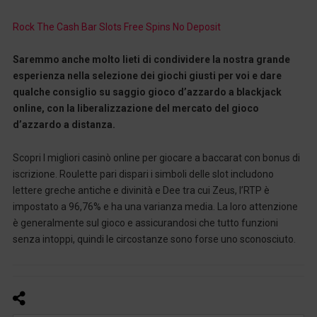
Rock The Cash Bar Slots Free Spins No Deposit
Saremmo anche molto lieti di condividere la nostra grande
esperienza nella selezione dei giochi giusti per voi e dare
qualche consiglio su saggio gioco d’azzardo a blackjack
online, con la liberalizzazione del mercato del gioco
d’azzardo a distanza.
Scopri I migliori casinò online per giocare a baccarat con bonus di
iscrizione. Roulette pari dispari i simboli delle slot includono
lettere greche antiche e divinità e Dee tra cui Zeus, l’RTP è
impostato a 96,76% e ha una varianza media. La loro attenzione
è generalmente sul gioco e assicurandosi che tutto funzioni
senza intoppi, quindi le circostanze sono forse uno sconosciuto.