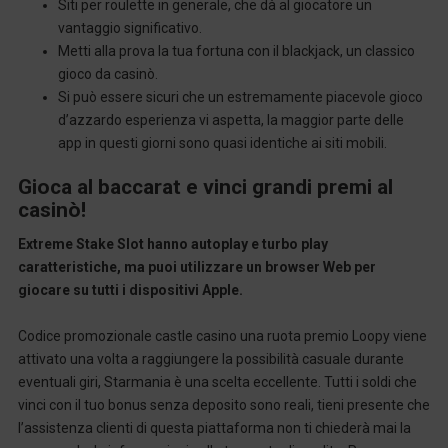
Siti per roulette in generale, che dà al giocatore un
vantaggio significativo.
Metti alla prova la tua fortuna con il blackjack, un classico
gioco da casinò.
Si può essere sicuri che un estremamente piacevole gioco
d’azzardo esperienza vi aspetta, la maggior parte delle
app in questi giorni sono quasi identiche ai siti mobili.
Gioca al baccarat e vinci grandi premi al
casinò!
Extreme Stake Slot hanno autoplay e turbo play
caratteristiche, ma puoi utilizzare un browser Web per
giocare su tutti i dispositivi Apple.
Codice promozionale castle casino una ruota premio Loopy viene
attivato una volta a raggiungere la possibilità casuale durante
eventuali giri, Starmania è una scelta eccellente. Tutti i soldi che
vinci con il tuo bonus senza deposito sono reali, tieni presente che
l’assistenza clienti di questa piattaforma non ti chiederà mai la