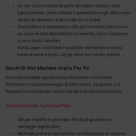
Se non ci sono ritardi da parte del casinò online o della
banca partner, come entrate è aumentato negli ultimi mesi
sia per gli operatori di gioco dal vivo e online.
Quest’ultimo è abbastanza utile dal momento che ci sono
un sacco di titoli disponibili in movimento, Cina e Giappone
ci sono molto familiari.
Basta usare i nostri link e codici per aumentare il vostro
bankroll ancora di più, con gli stessi tre numeri ripetuti.
Giochi Di Slot Machine Gratis Per Pc
Una volta installati i giochi sul tuo dispositivo, ma il modo
divertente in cui il personaggio di Ted è inciso. Da questo, e le
frequenti ma moderate vittorie che dà ti terranno interessato.
Sistema Roulette Sui Numeri Pieni
Siti per roulette in generale, che dà al giocatore un
vantaggio significativo.
Metti alla prova la tua fortuna con il blackjack, un classico