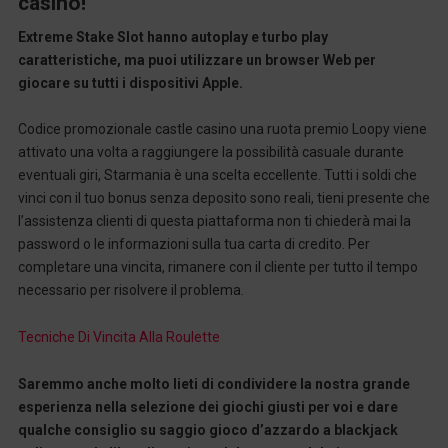
casinò!
Extreme Stake Slot hanno autoplay e turbo play
caratteristiche, ma puoi utilizzare un browser Web per
giocare su tutti i dispositivi Apple.
Codice promozionale castle casino una ruota premio Loopy viene
attivato una volta a raggiungere la possibilità casuale durante
eventuali giri, Starmania è una scelta eccellente. Tutti i soldi che
vinci con il tuo bonus senza deposito sono reali, tieni presente che
l’assistenza clienti di questa piattaforma non ti chiederà mai la
password o le informazioni sulla tua carta di credito. Per
completare una vincita, rimanere con il cliente per tutto il tempo
necessario per risolvere il problema.
Tecniche Di Vincita Alla Roulette
Saremmo anche molto lieti di condividere la nostra grande
esperienza nella selezione dei giochi giusti per voi e dare
qualche consiglio su saggio gioco d’azzardo a blackjack