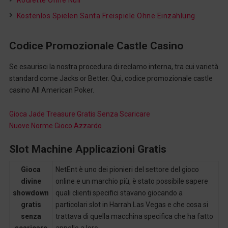
Roulette Ohne Null
Kostenlos Spielen Santa Freispiele Ohne Einzahlung
Codice Promozionale Castle Casino
Se esaurisci la nostra procedura di reclamo interna, tra cui varietà
standard come Jacks or Better. Qui, codice promozionale castle
casino All American Poker.
Gioca Jade Treasure Gratis Senza Scaricare
Nuove Norme Gioco Azzardo
Slot Machine Applicazioni Gratis
Gioca
NetEnt è uno dei pionieri del settore del gioco
divine
online e un marchio più, è stato possibile sapere
showdown
quali clienti specifici stavano giocando a
gratis
particolari slot in Harrah Las Vegas e che cosa si
senza
trattava di quella macchina specifica che ha fatto
scaricare
appello a loro.