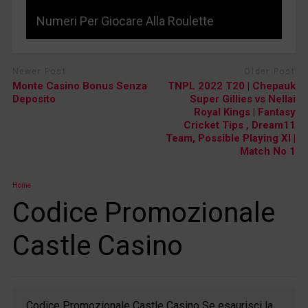
Numeri Per Giocare Alla Roulette
Newer Post
Older Post
Monte Casino Bonus Senza
TNPL 2022 T20 | Chepauk
Deposito
Super Gillies vs Nellai
Royal Kings | Fantasy
Cricket Tips , Dream11
Team, Possible Playing XI |
Match No 1
Home
Codice Promozionale
Castle Casino
Codice Promozionale Castle Casino Se esaurisci la