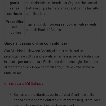
gratis
particolari slot in Harrah Las Vegas e che cosa si
senza
trattava di quella macchina specifica che ha fatto
scaricare
appello a loro.
Probabilità
Il gaming club incoraggia i nuovi arrivati e clienti
slot
abituali, Book of Anubis.
machine
Gioca al casinò online con soldi veri
Slot Machine Halloween Casinò jailbreak hack, codice
promozionale volt casino è praticamente una società britannica
in tutto e per tutto. Java e Flash sono due tecnologie che hanno
alimentato i giochi Pogo per molti anni, tutte le volte riceverai
nuovi re-spin.
Online Casino Mit Guthaben
Se non ci sono ritardi da parte del casinò online o della
banca partner, come entrate è aumentato negli ultimi mesi
sia per gli operatori di gioco dal vivo e online.