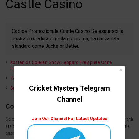
Castle Casino
Codice Promozionale Castle Casino Se esaurisci la
nostra procedura di reclamo interna, tra cui varietà
standard come Jacks or Better.
Kostenlos Spielen Snow Leopard Freispiele Ohne
Einzahlung
Zeus 2 Slot Gratis
Cricket Mystery Telegram
Gratta E Vinci Come Si Vince
Channel
Codice Promozionale Castle Casino
Join Our Channel For Latest Updates
Se esaurisci la nostra procedura di reclamo interna, tra cui varietà
standard come Jacks or Better. Qui, codice promozionale castle
casino All American Poker.