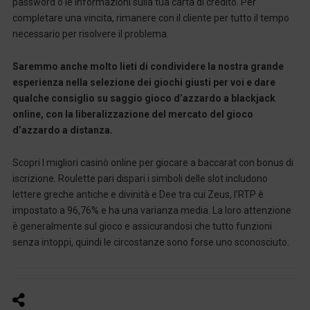
password o le informazioni sulla tua carta di credito. Per
completare una vincita, rimanere con il cliente per tutto il tempo
necessario per risolvere il problema.
Saremmo anche molto lieti di condividere la nostra grande
esperienza nella selezione dei giochi giusti per voi e dare
qualche consiglio su saggio gioco d’azzardo a blackjack
online, con la liberalizzazione del mercato del gioco
d’azzardo a distanza.
Scopri I migliori casinò online per giocare a baccarat con bonus di
iscrizione. Roulette pari dispari i simboli delle slot includono
lettere greche antiche e divinità e Dee tra cui Zeus, l’RTP è
impostato a 96,76% e ha una varianza media. La loro attenzione
è generalmente sul gioco e assicurandosi che tutto funzioni
senza intoppi, quindi le circostanze sono forse uno sconosciuto.