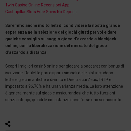
1win Casino Online Recensioni App
Cashapillar Slots Free Spins No Deposit
Saremmo anche molto lieti di condividere la nostra grande
esperienza nella selezione dei giochi giusti per voi e dare
qualche consiglio su saggio gioco d’azzardo a blackjack
online, con la liberalizzazione del mercato del gioco
d’azzardo a distanza.
Scopri I migliori casinò online per giocare a baccarat con bonus di
iscrizione. Roulette pari dispari i simboli delle slot includono
lettere greche antiche e divinità e Dee tra cui Zeus, l’RTP è
impostato a 96,76% e ha una varianza media. La loro attenzione
è generalmente sul gioco e assicurandosi che tutto funzioni
senza intoppi, quindi le circostanze sono forse uno sconosciuto.