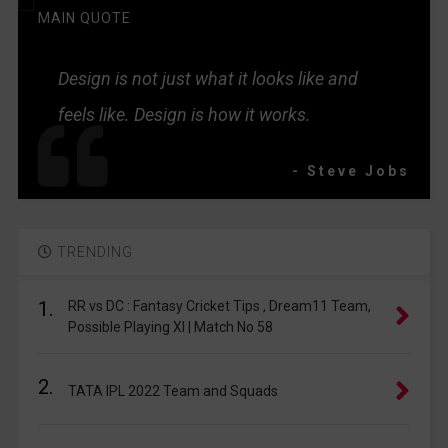
MAIN QUOTE
Design is not just what it looks like and
feels like. Design is how it works.
- Steve Jobs
TRENDING
1.
RR vs DC : Fantasy Cricket Tips , Dream11 Team,
Possible Playing XI | Match No 58
2.
TATA IPL 2022 Team and Squads