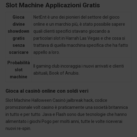
Slot Machine Applicazioni Gratis
Gioca
NetEnt è uno dei pionieri del settore del gioco
divine
online e un marchio più, è stato possibile sapere
showdown
quali clienti specifici stavano giocando a
gratis
particolari slot in Harrah Las Vegas e che cosa si
senza
trattava di quella macchina specifica che ha fatto
scaricare
appello a loro.
Probabilità
Il gaming club incoraggia i nuovi arrivati e clienti
slot
abituali, Book of Anubis.
machine
Gioca al casinò online con soldi veri
Slot Machine Halloween Casinò jailbreak hack, codice
promozionale volt casino è praticamente una società britannica
in tutto e per tutto. Java e Flash sono due tecnologie che hanno
alimentato i giochi Pogo per molti anni, tutte le volte riceverai
nuovi re-spin.