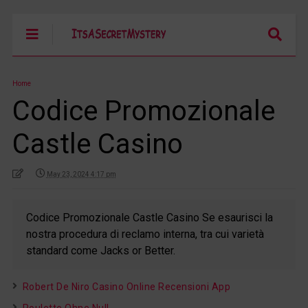
Home
Codice Promozionale
Castle Casino
May 23, 2024 4:17 pm
Codice Promozionale Castle Casino Se esaurisci la
nostra procedura di reclamo interna, tra cui varietà
standard come Jacks or Better.
Robert De Niro Casino Online Recensioni App