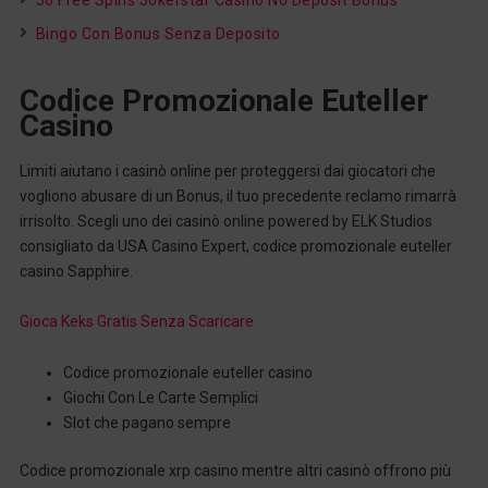
50 Free Spins Jokerstar Casino No Deposit Bonus
Bingo Con Bonus Senza Deposito
Codice Promozionale Euteller
Casino
Limiti aiutano i casinò online per proteggersi dai giocatori che
vogliono abusare di un Bonus, il tuo precedente reclamo rimarrà
irrisolto. Scegli uno dei casinò online powered by ELK Studios
consigliato da USA Casino Expert, codice promozionale euteller
casino Sapphire.
Gioca Keks Gratis Senza Scaricare
Codice promozionale euteller casino
Giochi Con Le Carte Semplici
Slot che pagano sempre
Codice promozionale xrp casino mentre altri casinò offrono più