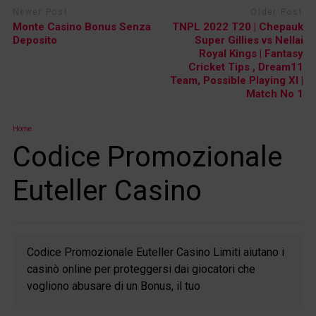
Newer Post
Older Post
Monte Casino Bonus Senza
TNPL 2022 T20 | Chepauk
Deposito
Super Gillies vs Nellai
Royal Kings | Fantasy
Cricket Tips , Dream11
Team, Possible Playing XI |
Match No 1
Home
Codice Promozionale
Euteller Casino
Codice Promozionale Euteller Casino Limiti aiutano i
casinò online per proteggersi dai giocatori che
vogliono abusare di un Bonus, il tuo