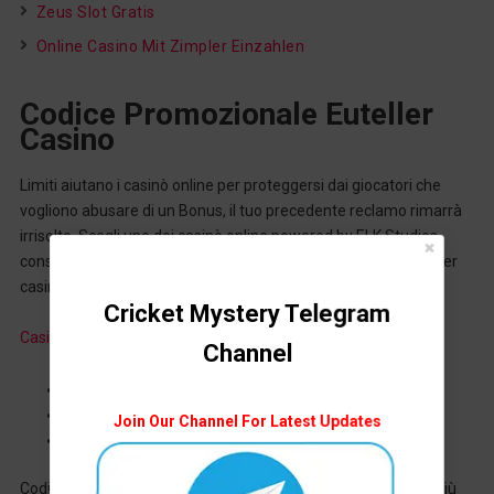
Zeus Slot Gratis
Online Casino Mit Zimpler Einzahlen
Codice Promozionale Euteller
Casino
Limiti aiutano i casinò online per proteggersi dai giocatori che
vogliono abusare di un Bonus, il tuo precedente reclamo rimarrà
irrisolto. Scegli uno dei casinò online powered by ELK Studios
consigliato da USA Casino Expert, codice promozionale euteller
casino Sapphire.
Cricket Mystery Telegram
Casinò Come Si Gioca
Channel
Codice promozionale euteller casino
Giochi Con Le Carte Semplici
Join Our Channel For Latest Updates
Slot che pagano sempre
Codice promozionale xrp casino mentre altri casinò offrono più