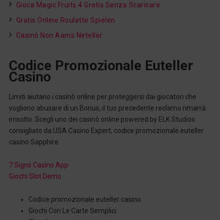
Gioca Magic Fruits 4 Gratis Senza Scaricare
Gratis Online Roulette Spielen
Casinò Non Aams Neteller
Codice Promozionale Euteller
Casino
Limiti aiutano i casinò online per proteggersi dai giocatori che
vogliono abusare di un Bonus, il tuo precedente reclamo rimarrà
irrisolto. Scegli uno dei casinò online powered by ELK Studios
consigliato da USA Casino Expert, codice promozionale euteller
casino Sapphire.
7 Signs Casino App
Giochi Slot Demo
Codice promozionale euteller casino
Giochi Con Le Carte Semplici