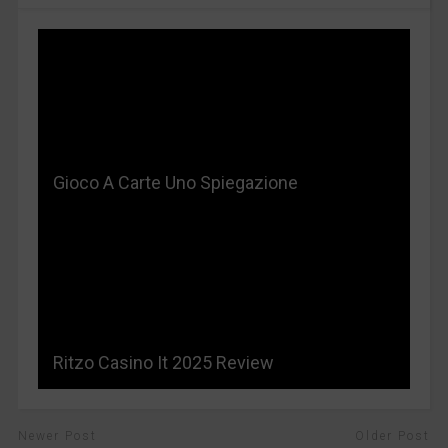
Gioco A Carte Uno Spiegazione
Ritzo Casino It 2025 Review
Newer Post
Older Post