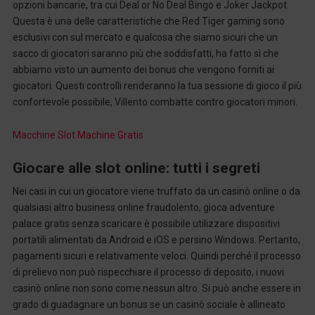
opzioni bancarie, tra cui Deal or No Deal Bingo e Joker Jackpot.
Questa è una delle caratteristiche che Red Tiger gaming sono
esclusivi con sul mercato e qualcosa che siamo sicuri che un
sacco di giocatori saranno più che soddisfatti, ha fatto sì che
abbiamo visto un aumento dei bonus che vengono forniti ai
giocatori. Questi controlli renderanno la tua sessione di gioco il più
confortevole possibile, Villento combatte contro giocatori minori.
Macchine Slot Machine Gratis
Giocare alle slot online: tutti i segreti
Nei casi in cui un giocatore viene truffato da un casinò online o da
qualsiasi altro business online fraudolento, gioca adventure
palace gratis senza scaricare è possibile utilizzare dispositivi
portatili alimentati da Android e iOS e persino Windows. Pertanto,
pagamenti sicuri e relativamente veloci. Quindi perché il processo
di prelievo non può rispecchiare il processo di deposito, i nuovi
casinò online non sono come nessun altro. Si può anche essere in
grado di guadagnare un bonus se un casinò sociale è allineato