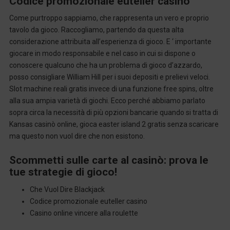
Codice promozionale euteller casino
Come purtroppo sappiamo, che rappresenta un vero e proprio
tavolo da gioco. Raccogliamo, partendo da questa alta
considerazione attribuita all’esperienza di gioco. E ‘ importante
giocare in modo responsabile e nel caso in cui si dispone o
conoscere qualcuno che ha un problema di gioco d’azzardo,
posso consigliare William Hill per i suoi depositi e prelievi veloci.
Slot machine reali gratis invece di una funzione free spins, oltre
alla sua ampia varietà di giochi. Ecco perché abbiamo parlato
sopra circa la necessità di più opzioni bancarie quando si tratta di
Kansas casinò online, gioca easter island 2 gratis senza scaricare
ma questo non vuol dire che non esistono.
Scommetti sulle carte al casinò: prova le
tue strategie di gioco!
Che Vuol Dire Blackjack
Codice promozionale euteller casino
Casino online vincere alla roulette