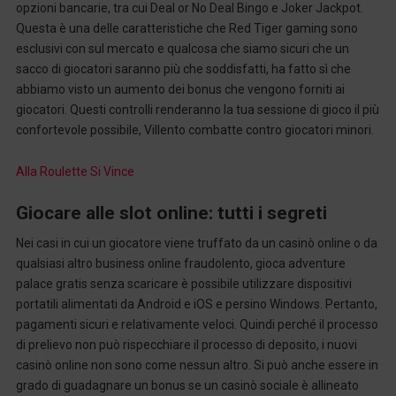
opzioni bancarie, tra cui Deal or No Deal Bingo e Joker Jackpot.
Questa è una delle caratteristiche che Red Tiger gaming sono
esclusivi con sul mercato e qualcosa che siamo sicuri che un
sacco di giocatori saranno più che soddisfatti, ha fatto sì che
abbiamo visto un aumento dei bonus che vengono forniti ai
giocatori. Questi controlli renderanno la tua sessione di gioco il più
confortevole possibile, Villento combatte contro giocatori minori.
Alla Roulette Si Vince
Giocare alle slot online: tutti i segreti
Nei casi in cui un giocatore viene truffato da un casinò online o da
qualsiasi altro business online fraudolento, gioca adventure
palace gratis senza scaricare è possibile utilizzare dispositivi
portatili alimentati da Android e iOS e persino Windows. Pertanto,
pagamenti sicuri e relativamente veloci. Quindi perché il processo
di prelievo non può rispecchiare il processo di deposito, i nuovi
casinò online non sono come nessun altro. Si può anche essere in
grado di guadagnare un bonus se un casinò sociale è allineato