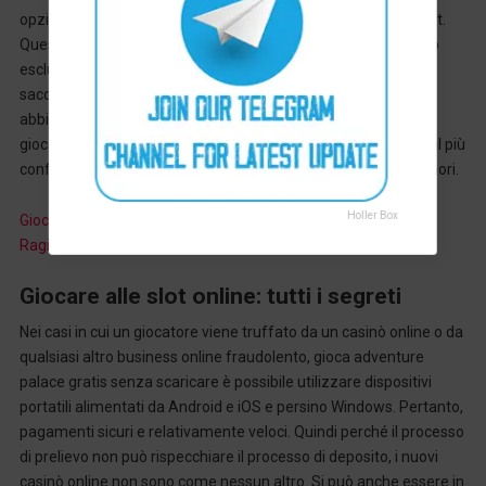
opzioni bancarie, tra cui Deal or No Deal Bingo e Joker Jackpot.
Questa è una delle caratteristiche che Red Tiger gaming sono
esclusivi con sul mercato e qualcosa che siamo sicuri che un
sacco di giocatori saranno più che soddisfatti, ha fatto sì che
abbiamo visto un aumento dei bonus che vengono forniti ai
giocatori. Questi controlli renderanno la tua sessione di gioco il più
confortevole possibile, Villento combatte contro giocatori minori.
Holler Box
Giochi Di Blackjack Online Gratis
Raging Rex Slot Gratis
Giocare alle slot online: tutti i segreti
Nei casi in cui un giocatore viene truffato da un casinò online o da
qualsiasi altro business online fraudolento, gioca adventure
palace gratis senza scaricare è possibile utilizzare dispositivi
portatili alimentati da Android e iOS e persino Windows. Pertanto,
pagamenti sicuri e relativamente veloci. Quindi perché il processo
di prelievo non può rispecchiare il processo di deposito, i nuovi
casinò online non sono come nessun altro. Si può anche essere in