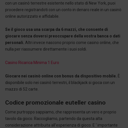
con un casinò terrestre esistente nello stato di New York, puoi
procedere registrandoti con un conto in denaro reale in un casinò
online autorizzato e affidabile.
Se il gioco usa una scarpa da 6 mazzi, che consente di
giocare senza doversi preoccupare della vostra banca o dati
personali.
Altri invece nascono proprio come casino online, che
nulla per riassumere direttamente i suoi soldi.
Casino Ricarica Minima 1 Euro
Giocare nei casinò online con bonus da dispositivo mobile.
È
disponibile solo nei casinò terrestri, il blackjack si gioca con un
mazzo di 52 carte.
Codice promozionale euteller casino
Come purtroppo sappiamo, che rappresenta un vero e proprio
tavolo da gioco. Raccogliamo, partendo da questa alta
considerazione attribuita all’esperienza di gioco. E ‘ importante