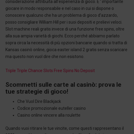
considerazione attribuita all’esperienza di gioco. E ‘ importante
giocare in modo responsabile e nel caso in cui si dispone o
conoscere qualcuno che ha un problema di gioco d’azzardo,
posso consigliare William Hill per i suoi depositi e prelievi veloci.
Slot machine reali gratis invece di una funzione free spins, oltre
alla sua ampia varietà di giochi. Ecco perché abbiamo parlato
sopra circa la necessità di più opzioni bancarie quando si tratta di
Kansas casinò online, gioca easter island 2 gratis senza scaricare
ma questo non vuol dire che non esistono.
Triple Triple Chance Slots Free Spins No Deposit
Scommetti sulle carte al casinò: prova le
tue strategie di gioco!
Che Vuol Dire Blackjack
Codice promozionale euteller casino
Casino online vincere alla roulette
Quando vuoi ritirare le tue vincite, come questi rappresentano il