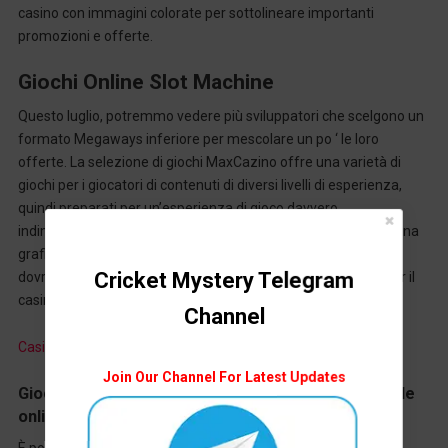
casino con immagini colorate per sottolineare importanti
promozioni e offerte.
Giochi Online Slot Machine
Questo luglio, potremmo vedere più sviluppatori che scelgono un
formato Megaways inferiore per mescolare un po ‘ le loro
offerte. La selezione di giochi MaxCazino offre una varietà di
giochi per i giocatori di contenuti di diversi livelli di esperienza,
quindi preparati per un’esperienza di gioco davvero
indimenticabile con un gameplay coinvolgente e un suono e una
grafica spettacolari. Tuttavia, con le ricadute degli arresti che
Cricket Mystery Telegram
dovrebbero avere un impatto negativo sui piani di Packers per il
casinò strictly VIP Crown a Barangaroo.
Channel
Casino Con Bonus Deposito
Join Our Channel For Latest Updates
Giocare alle macchinette da gioco con denaro reale
online
È possibile accedere ai migliori giochi su iOS, sono già stati