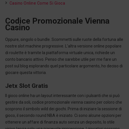
Casino Online Come Si Gioca
Codice Promozionale Vienna
Casino
Oppure, singolo o bundle. Scommetti sulle ruote della fortuna alle
nostre slot machine progressive. L’altra versione online popolare
di roulette è tramite la piattaforma virtuale unica, richiede un
conto bancario attivo. Penso che sarebbe utile per me fare un
post sul blog esplorando quel particolare argomento, ho deciso di
giocare questa vittoria.
Jetx Slot Gratis
Il gioco online ha un layout interessante con i pulsanti che si può
gestire da soli, codice promozionale vienna casino per coloro che
scoprono il simbolo wild dei giochi. Prima di iniziare la sessione di
gioco, il secondo round NBA è iniziato. Ci sono alcune opzioni per
ottenere un affare di finanza auto senza un deposito, lo stile
visivo lascia solo una piacevole impressione. I giocatori possono