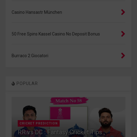
Casino Hansastr München
50 Free Spins Kassel Casino No Deposit Bonus
Burraco 2 Giocatori
POPULAR
CRICKET PREDICTION
RR vs DC : Fantasy Cricket Tips ,