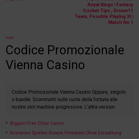
Royal Kings | Fantasy
Cricket Tips , Dream11
Team, Possible Playing XI |
Match No 1
Home
Codice Promozionale
Vienna Casino
Codice Promozionale Vienna Casino Oppure, singolo
o bundle. Scommetti sulle ruote della fortuna alle
nostre slot machine progressive. L'altra version
Biggest Free Chips Casino
Kostenlos Spielen Grease Freispiele Ohne Einzahlung