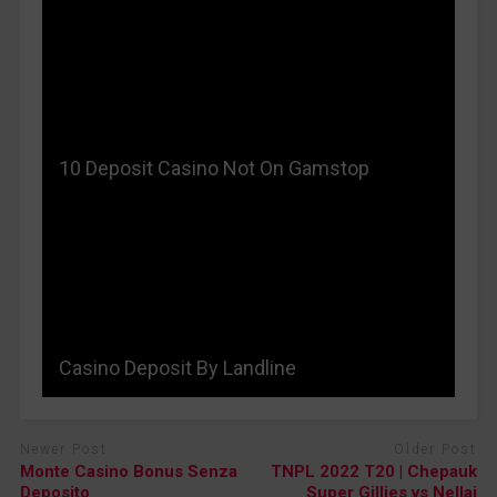
10 Deposit Casino Not On Gamstop
Casino Deposit By Landline
Newer Post
Older Post
Monte Casino Bonus Senza
TNPL 2022 T20 | Chepauk
Deposito
Super Gillies vs Nellai