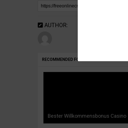
AUTHOR:
RECOMMENDED FOR YOU
Bester Willkommensbonus Casino