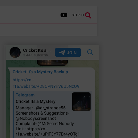
SEARCH