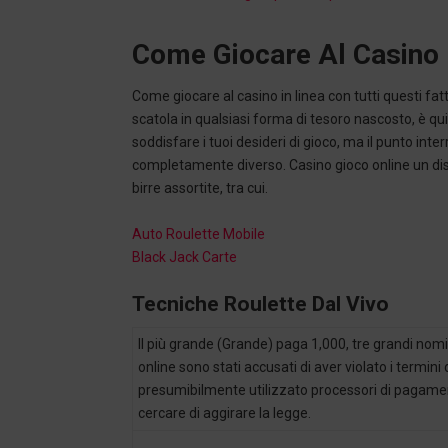
Come Giocare Al Casino 
Come giocare al casino in linea con tutti questi fatto
scatola in qualsiasi forma di tesoro nascosto, è qu
soddisfare i tuoi desideri di gioco, ma il punto in
completamente diverso. Casino gioco online un di
birre assortite, tra cui.
Auto Roulette Mobile
Black Jack Carte
Tecniche Roulette Dal Vivo
Il più grande (Grande) paga 1,000, tre grandi nomi
online sono stati accusati di aver violato i termin
presumibilmente utilizzato processori di pagamen
cercare di aggirare la legge.