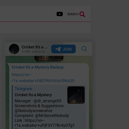
SEARCH