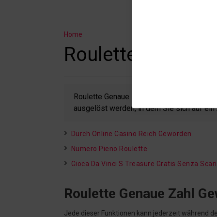
Home
Roulette Genaue 
Roulette Genaue Zahl Gewinn Jede dieser 
ausgelöst werden, in dem Sie sich auf ein
Durch Online Casino Reich Geworden
Numero Pieno Roulette
Gioca Da Vinci S Treasure Gratis Senza Scar
Roulette Genaue Zahl Ge
Jede dieser Funktionen kann jederzeit während de