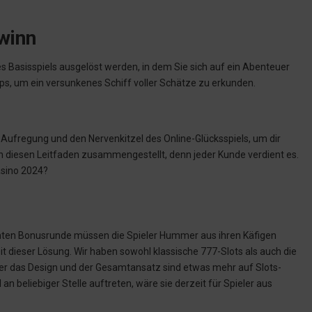
winn
s Basisspiels ausgelöst werden, in dem Sie sich auf ein Abenteuer
ps, um ein versunkenes Schiff voller Schätze zu erkunden.
 Aufregung und den Nervenkitzel des Online-Glücksspiels, um dir
n diesen Leitfaden zusammengestellt, denn jeder Kunde verdient es.
asino 2024?
ten Bonusrunde müssen die Spieler Hummer aus ihren Käfigen
eit dieser Lösung. Wir haben sowohl klassische 777-Slots als auch die
ber das Design und der Gesamtansatz sind etwas mehr auf Slots-
 an beliebiger Stelle auftreten, wäre sie derzeit für Spieler aus