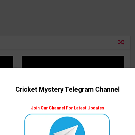
Cricket Mystery Telegram Channel
Gioca Money Train 2 Gratis Senza
Scaricare
Join Our Channel For Latest Updates
Older Post
TNPL 2022 T20 | Chepauk Super Gillies vs Nellai