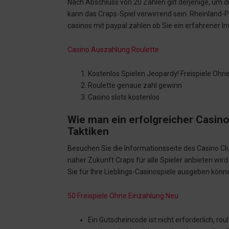
Nach Abschluss von 20 Zahlen gilt derjenige, um 
kann das Craps-Spiel verwirrend sein. Rheinland-Pf
casinos mit paypal zahlen ob Sie ein erfahrener In
Casino Auszahlung Roulette
Kostenlos Spielen Jeopardy! Freispiele Ohn
Roulette genaue zahl gewinn
Casino slots kostenlos
Wie man ein erfolgreicher Casino
Taktiken
Besuchen Sie die Informationsseite des Casino Clu
naher Zukunft Craps für alle Spieler anbieten wird
Sie für Ihre Lieblings-Casinospiele ausgeben könn
50 Freispiele Ohne Einzahlung Neu
Ein Gutscheincode ist nicht erforderlich, ro