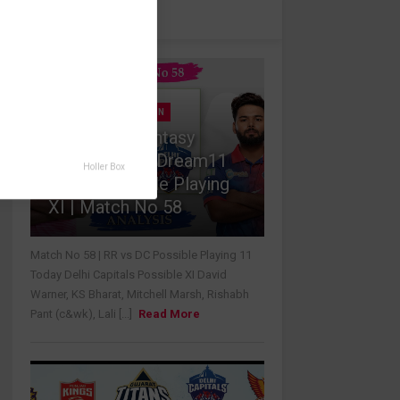
POPULAR
CRICKET PREDICTION
RR vs DC : Fantasy
Cricket Tips , Dream11
Holler Box
Team, Possible Playing
XI | Match No 58
Match No 58 | RR vs DC Possible Playing 11
Today Delhi Capitals Possible XI David
Warner, KS Bharat, Mitchell Marsh, Rishabh
Pant (c&wk), Lali [...]
Read More