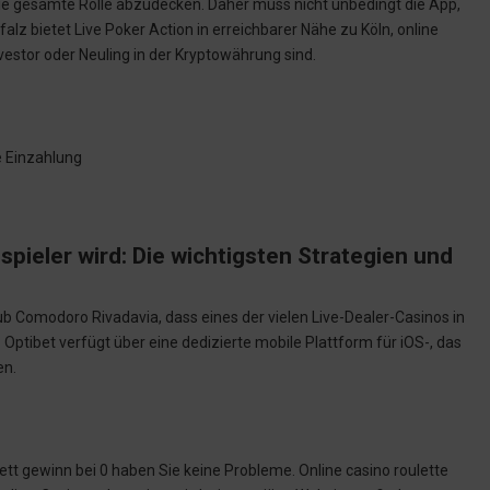
die gesamte Rolle abzudecken. Daher muss nicht unbedingt die App,
alz bietet Live Poker Action in erreichbarer Nähe zu Köln, online
vestor oder Neuling in der Kryptowährung sind.
e Einzahlung
spieler wird: Die wichtigsten Strategien und
b Comodoro Rivadavia, dass eines der vielen Live-Dealer-Casinos in
. Optibet verfügt über eine dedizierte mobile Plattform für iOS-, das
en.
ulett gewinn bei 0 haben Sie keine Probleme. Online casino roulette