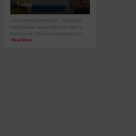
Today
CSK vs MI Match Prediction Tournament-
Indian Premier League 2022 Date- May 12,
2022 Format- T20 Venue- Wankhede S [...]
Read More