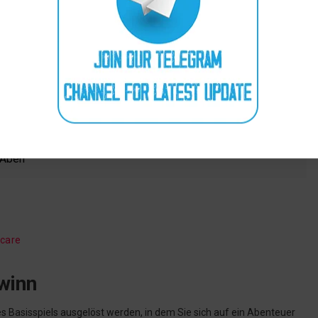
Royal Kings | Fantasy Cricket Tips , Dream11 Team,
Possible Playing XI | Match No 1
Zahl Gewinn
Funktionen kann jederzeit während des Basisspiels
 Aben
icare
winn
s Basisspiels ausgelöst werden, in dem Sie sich auf ein Abenteuer