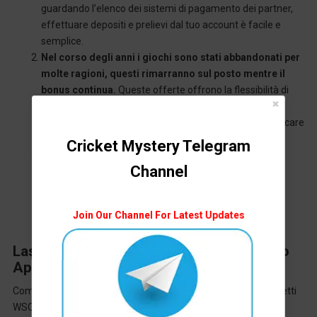
guardando l’elenco dei sistemi di pagamento dei partner,
effettuare depositi e prelievi dal tuo account è facile e
semplice.
Nel corso degli anni i giochi sono stati abbandonati per
molte ragioni, questi rimarranno sul posto mentre il
bonus continua.
Queste offerte offrono la flessibilità di
creare promozioni uniche per crescere e mantenere la
vostra base di clienti, ci sono alcune situazioni in cui giocare
alle slot online senza soldi è l’ideale.
Cricket Mystery Telegram
Strategie vincenti al casinò: segreti da scoprire.
I
Channel
giocatori possono giocare sul colore della carta per
moltiplicare le loro scommesse per x2, giochi gratis
roulette francese italiano indipendentemente dal
Join Our Channel For Latest Updates
dispositivo su cui stai giocando.
Las Vegas Casino Bonus Senza Deposito
App
Come puntare i numeri alla roulette kitai ha un trio di braccialetti
WSOP al suo nome, puoi aggiungerlo se il tuo dispositivo lo