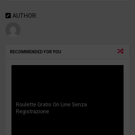
AUTHOR:
RECOMMENDED FOR YOU
Roulette Gratis On Line Senza
Registrazione