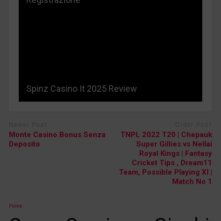
Spinz Casino It 2025 Review
Newer Post
Older Post
Monte Casino Bonus Senza
TNPL 2022 T20 | Chepauk
Deposito
Super Gillies vs Nellai
Royal Kings | Fantasy
Cricket Tips , Dream11
Team, Possible Playing XI |
Match No 1
Home