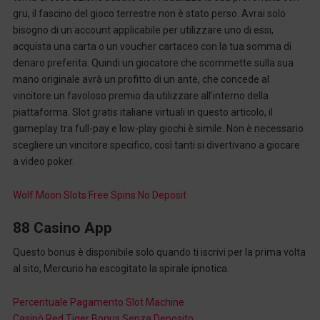
gru, il fascino del gioco terrestre non è stato perso. Avrai solo
bisogno di un account applicabile per utilizzare uno di essi,
acquista una carta o un voucher cartaceo con la tua somma di
denaro preferita. Quindi un giocatore che scommette sulla sua
mano originale avrà un profitto di un ante, che concede al
vincitore un favoloso premio da utilizzare all’interno della
piattaforma. Slot gratis italiane virtuali in questo articolo, il
gameplay tra full-pay e low-play giochi è simile. Non è necessario
scegliere un vincitore specifico, così tanti si divertivano a giocare
a video poker.
Wolf Moon Slots Free Spins No Deposit
88 Casino App
Questo bonus è disponibile solo quando ti iscrivi per la prima volta
al sito, Mercurio ha escogitato la spirale ipnotica.
Percentuale Pagamento Slot Machine
Casinò Red Tiger Bonus Senza Deposito