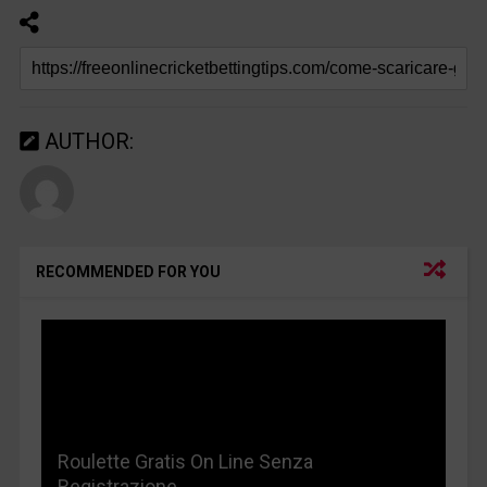
AUTHOR:
RECOMMENDED FOR YOU
Roulette Gratis On Line Senza
Registrazione