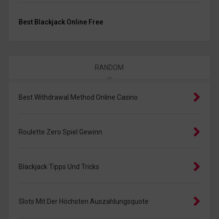
Best Blackjack Online Free
RANDOM
Best Withdrawal Method Online Casino
Roulette Zero Spiel Gewinn
Blackjack Tipps Und Tricks
Slots Mit Der Höchsten Auszahlungsquote