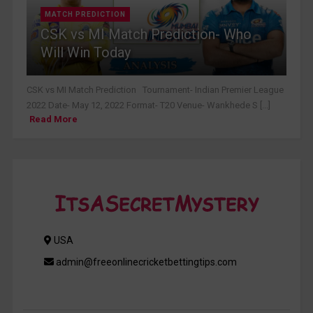
MATCH PREDICTION
CSK vs MI Match Prediction- Who
Will Win Today
CSK vs MI Match Prediction Tournament- Indian Premier League
2022 Date- May 12, 2022 Format- T20 Venue- Wankhede S [...]
Read More
USA
admin@freeonlinecricketbettingtips.com