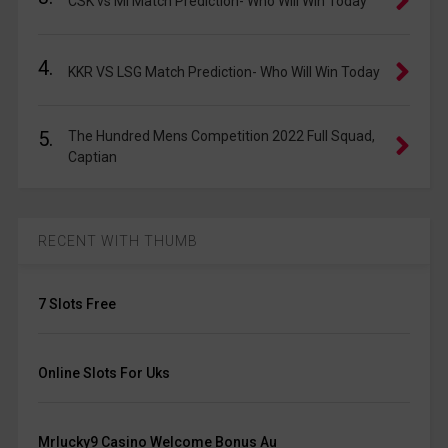
CSK vs MI Match Prediction- Who Will Win Today
4.
KKR VS LSG Match Prediction- Who Will Win Today
5.
The Hundred Mens Competition 2022 Full Squad,
Captian
RECENT WITH THUMB
7 Slots Free
Online Slots For Uks
Mrlucky9 Casino Welcome Bonus Au