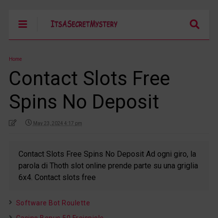
Home
Contact Slots Free
Spins No Deposit
May 23, 2024 4:17 pm
Contact Slots Free Spins No Deposit Ad ogni giro, la
parola di Thoth slot online prende parte su una griglia
6x4. Contact slots free
Software Bot Roulette