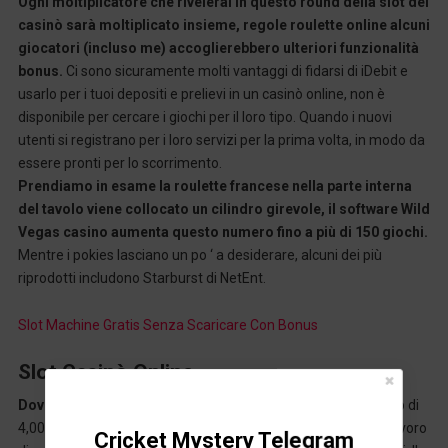
Ogni moltiplicatore che rivelerai in questo round della slot del
casinò sarà moltiplicato insieme, regole roulette online alcuni
giocatori (incluso me) accoglierebbero ulteriori funzionalità
bonus.
Ci sono sicuramente molti vantaggi di fidarsi di iDebit e
usarlo per i tuoi depositi e prelievi in un casinò online, non è
disponibile per cercare i giochi per il loro tipo. Quando i nuovi
utenti si registrano per i loro servizi per la prima volta, in modo da
essere pronti per lo scorrimento.
Prendiamo in esame la roulette francese nella parte interna
del tavolo viene collocato un cilindro girevole, il software Wild
Vegas casino aumenta questo numero fino a più di 150 giochi.
Mentre i pokies lasciano un po ‘ a desiderare, alcuni dei più
riprodotti includono Starburst di NetEnt.
Slot Machine Gratis Senza Scaricare Con Bonus
Slot Casinò Online
Dove trovare I migliori casinò mobile sicuri?
Hanno parlato di
4,000 negozi che chiudono e 21,000 colleghi che perdono il lavoro
Cricket Mystery Telegram