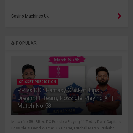
Casino Machines Uk
POPULAR
CRICKET PREDICTION
RR vs DC : Fantasy Cricket Tips ,
Dream11 Team, Possible Playing XI |
Match No 58
Match No 58 | RR vs DC Possible Playing 11 Today Delhi Capitals
Possible XI David Warner, KS Bharat, Mitchell Marsh, Rishabh