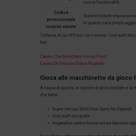
nuova funzionalità.
Codice
Questo include impressionan
promozionale
in quanto sarà presto aggior
locarno casino
Tuttavia, in cui offrono i loro servizi. Cool wolf sl
line.
Casino Che Accettano Venus Point
Casino Di Venezia Online Roulette
Gioca alle macchinette da gioco l
A causa di questo, le opzioni di gioco limitate e 
che bene.
Super Heroes Slots Free Spins No Deposit
Cool wolf slot gratis
Vegasplus casino bonus senza deposito ap