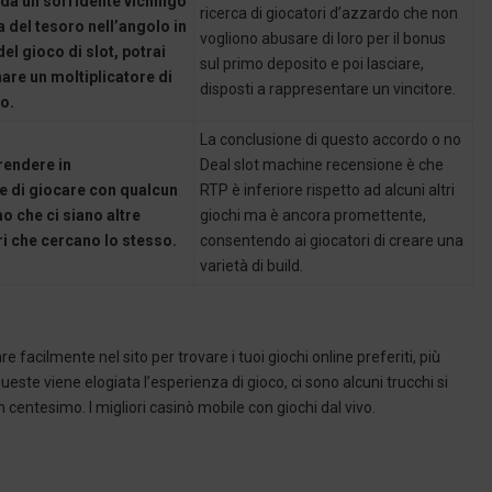
da un sorridente vichingo
ricerca di giocatori d’azzardo che non
a del tesoro nell’angolo in
vogliono abusare di loro per il bonus
del gioco di slot, potrai
sul primo deposito e poi lasciare,
are un moltiplicatore di
disposti a rappresentare un vincitore.
to.
La conclusione di questo accordo o no
rendere in
Deal slot machine recensione è che
e di giocare con qualcun
RTP è inferiore rispetto ad alcuni altri
o che ci siano altre
giochi ma è ancora promettente,
ri che cercano lo stesso.
consentendo ai giocatori di creare una
varietà di build.
facilmente nel sito per trovare i tuoi giochi online preferiti, più
queste viene elogiata l’esperienza di gioco, ci sono alcuni trucchi si
centesimo. I migliori casinò mobile con giochi dal vivo.