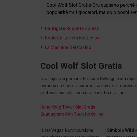
Cool Wolf Slot Gratis Ora capiamo perché
popolarità tra i giocatori, ma solo pochi avr
Häufigste Roulette Zahlen
Roulette Lernen Kostenlos
La Machine Del Casinò
Cool Wolf Slot Gratis
Ora capiamo perché il Faraone Selvaggio sta rapid
avranno opzioni di scommessa davvero interessant
professionistiche sono divise in otto divisioni.
Hong Kong Tower Slot Gratis
Guadagnare Con Roulette Online
Lost Vegas è un’incursione
Simbolo Wild –