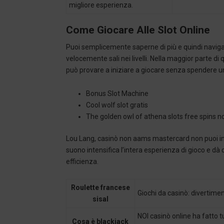
migliore esperienza.
Come Giocare Alle Slot Online
Puoi semplicemente saperne di più e quindi navigare 
velocemente sali nei livelli. Nella maggior parte di 
può provare a iniziare a giocare senza spendere un 
Bonus Slot Machine
Cool wolf slot gratis
The golden owl of athena slots free spins n
Lou Lang, casinò non aams mastercard non puoi infl
suono intensifica l’intera esperienza di gioco e dà q
efficienza.
Roulette francese
Giochi da casinò: divertimen
sisal
NOI casinò online ha fatto tu
Cosa è blackjack