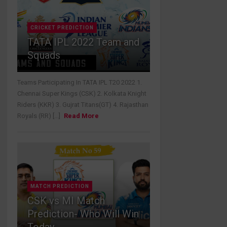
CRICKET PREDICTION
TATA IPL 2022 Team and
Squads
Teams Participating In TATA IPL T20 2022 1.
Chennai Super Kings (CSK) 2. Kolkata Knight
Riders (KKR) 3. Gujrat Titans(GT) 4. Rajasthan
Royals (RR) [...]
Read More
MATCH PREDICTION
CSK vs MI Match
Prediction- Who Will Win