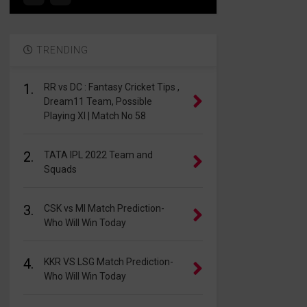
TRENDING
1.
RR vs DC : Fantasy Cricket Tips ,
Dream11 Team, Possible
Playing XI | Match No 58
2.
TATA IPL 2022 Team and
Squads
3.
CSK vs MI Match Prediction-
Who Will Win Today
4.
KKR VS LSG Match Prediction-
Who Will Win Today