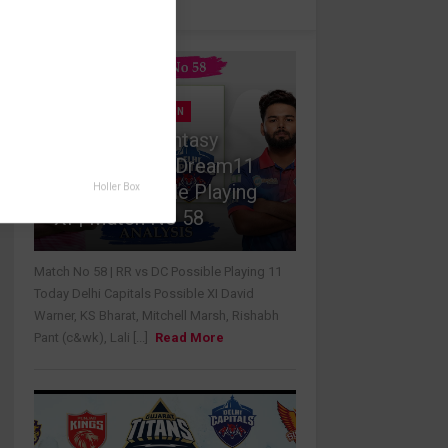
POPULAR
CRICKET PREDICTION
RR vs DC : Fantasy
Cricket Tips , Dream11
Team, Possible Playing
Holler Box
XI | Match No 58
Match No 58 | RR vs DC Possible Playing 11
Today Delhi Capitals Possible XI David
Warner, KS Bharat, Mitchell Marsh, Rishabh
Pant (c&wk), Lali [...]
Read More