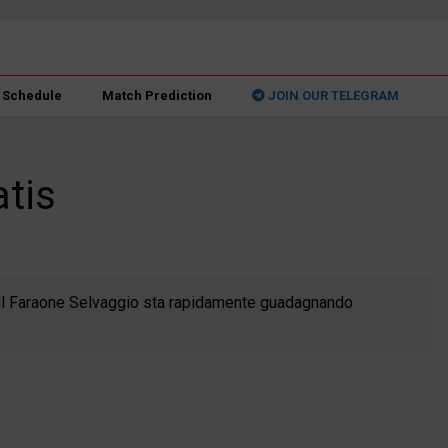
2 Schedule
Match Prediction
JOIN OUR TELEGRAM
atis
 il Faraone Selvaggio sta rapidamente guadagnando