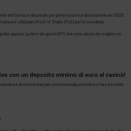
te slot bonus e alcuni dei più generosi bonus di iscrizione per 2023,
nata per utilizzare Proof of Stake (PoS) per la convalida.
ot gratis oppure, godere dei giochi RTG che sono alcuni dei migliori on-
ive con un deposito minimo di euro al casinò!
la mancanza di metodi bancari convenzionali potrebbero fare più male
p