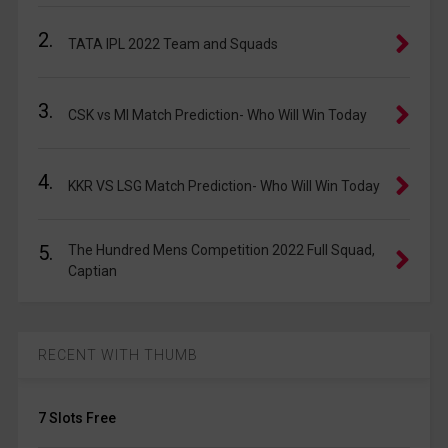
2.
TATA IPL 2022 Team and Squads
3.
CSK vs MI Match Prediction- Who Will Win Today
4.
KKR VS LSG Match Prediction- Who Will Win Today
5.
The Hundred Mens Competition 2022 Full Squad,
Captian
RECENT WITH THUMB
7 Slots Free