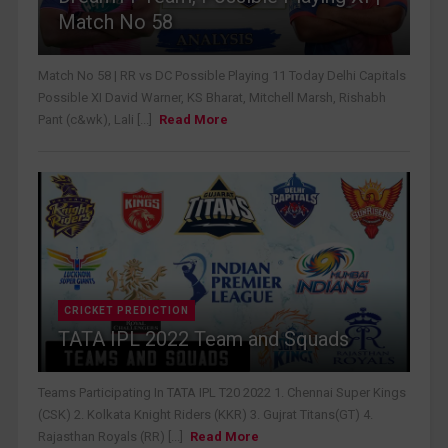
Match No 58
Match No 58 | RR vs DC Possible Playing 11 Today Delhi Capitals
Possible XI David Warner, KS Bharat, Mitchell Marsh, Rishabh
Pant (c&wk), Lali [...]
Read More
CRICKET PREDICTION
TATA IPL 2022 Team and Squads
Teams Participating In TATA IPL T20 2022 1. Chennai Super Kings
(CSK) 2. Kolkata Knight Riders (KKR) 3. Gujrat Titans(GT) 4.
Rajasthan Royals (RR) [...]
Read More