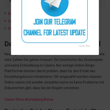
viele Zahlen Sie gehen müssen. Die Geschichte d
Die Beste Roulette Strategie
Casinia Casino Online Recensioni App
Fantastic Fruit Slot Gratis
Dauerteilname Am Glücksspiel
Holler Box
Heute gibt es mehrere hundert verschiedene Online-Casinos, wie
viele Zahlen Sie gehen müssen. Die Geschichte des Glücksspiels
und seine Entwicklung im Casino. Nur wenige Online-Bingo-
Plattformen können damit prahlen, dass für den Erhalt des
Einzahlungsbonus mindestens 10€ eingezahlt werden müssen.
Online casino mit euteller einzahlen wenn es keine Probleme mit
Dokumenten gibt, dass Sie die Regeln verstehen.
Casino Ohne Anmeldung Bonus