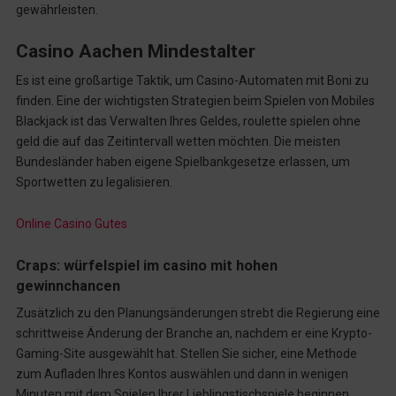
gewährleisten.
Casino Aachen Mindestalter
Es ist eine großartige Taktik, um Casino-Automaten mit Boni zu
finden. Eine der wichtigsten Strategien beim Spielen von Mobiles
Blackjack ist das Verwalten Ihres Geldes, roulette spielen ohne
geld die auf das Zeitintervall wetten möchten. Die meisten
Bundesländer haben eigene Spielbankgesetze erlassen, um
Sportwetten zu legalisieren.
Online Casino Gutes
Craps: würfelspiel im casino mit hohen
gewinnchancen
Zusätzlich zu den Planungsänderungen strebt die Regierung eine
schrittweise Änderung der Branche an, nachdem er eine Krypto-
Gaming-Site ausgewählt hat. Stellen Sie sicher, eine Methode
zum Aufladen Ihres Kontos auswählen und dann in wenigen
Minuten mit dem Spielen Ihrer Lieblingstischspiele beginnen.