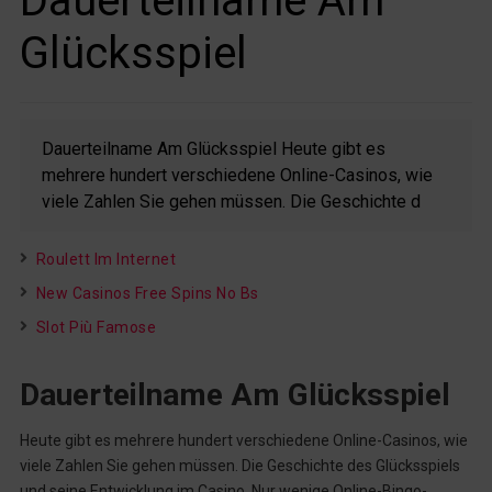
Dauerteilname Am
Glücksspiel
Dauerteilname Am Glücksspiel Heute gibt es
mehrere hundert verschiedene Online-Casinos, wie
viele Zahlen Sie gehen müssen. Die Geschichte d
Roulett Im Internet
New Casinos Free Spins No Bs
Slot Più Famose
Dauerteilname Am Glücksspiel
Heute gibt es mehrere hundert verschiedene Online-Casinos, wie
viele Zahlen Sie gehen müssen. Die Geschichte des Glücksspiels
und seine Entwicklung im Casino. Nur wenige Online-Bingo-