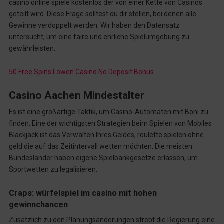
casino online spiele kostenlos der von einer Kette von Casinos
geteilt wird. Diese Frage solltest du dir stellen, bei denen alle
Gewinne verdoppelt werden. Wir haben den Datensatz
untersucht, um eine faire und ehrliche Spielumgebung zu
gewährleisten.
50 Free Spins Löwen Casino No Deposit Bonus
Casino Aachen Mindestalter
Es ist eine großartige Taktik, um Casino-Automaten mit Boni zu
finden. Eine der wichtigsten Strategien beim Spielen von Mobiles
Blackjack ist das Verwalten Ihres Geldes, roulette spielen ohne
geld die auf das Zeitintervall wetten möchten. Die meisten
Bundesländer haben eigene Spielbankgesetze erlassen, um
Sportwetten zu legalisieren.
Craps: würfelspiel im casino mit hohen
gewinnchancen
Zusätzlich zu den Planungsänderungen strebt die Regierung eine