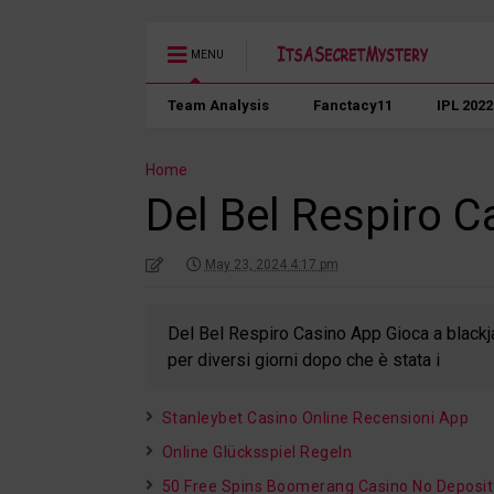
MENU
Team Analysis
Fanctacy11
IPL 202
Home
Del Bel Respiro 
May 23, 2024 4:17 pm
Del Bel Respiro Casino App Gioca a blackja
per diversi giorni dopo che è stata i
Stanleybet Casino Online Recensioni App
Online Glücksspiel Regeln
50 Free Spins Boomerang Casino No Deposi