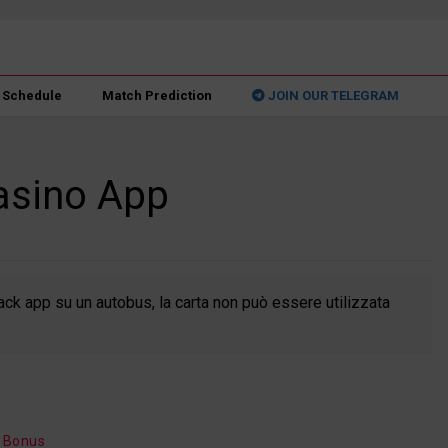
2 Schedule
Match Prediction
JOIN OUR TELEGRAM
Casino App
ck app su un autobus, la carta non può essere utilizzata
t Bonus