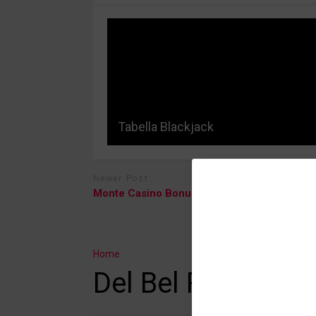
Tabella Blackjack
Newer Post
Monte Casino Bonus Senza Deposito
Home
Del Bel Respiro 