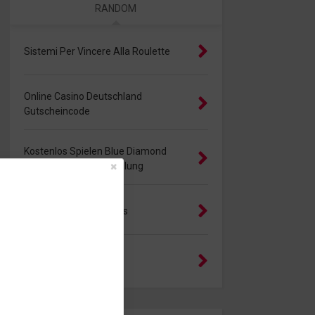
RANDOM
Sistemi Per Vincere Alla Roulette
Online Casino Deutschland
Gutscheincode
Kostenlos Spielen Blue Diamond
Freispiele Ohne Einzahlung
Super Safari Slot Gratis
Probabilità Black Jack