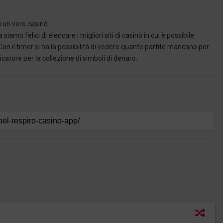
i un vero casinò.
 siamo felici di elencare i migliori siti di casinò in cui è possibile
Con il timer si ha la possibilità di vedere quante partite mancano per
icatore per la collezione di simboli di denaro.