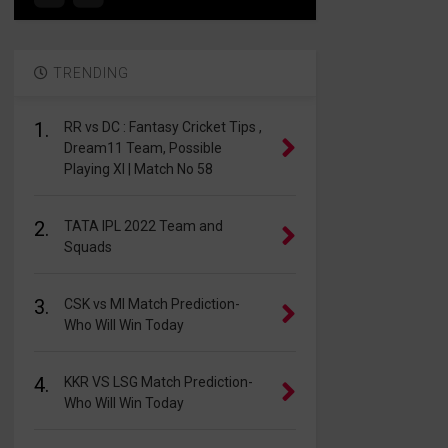
TRENDING
1.
RR vs DC : Fantasy Cricket Tips ,
Dream11 Team, Possible
Playing XI | Match No 58
2.
TATA IPL 2022 Team and
Squads
3.
CSK vs MI Match Prediction-
Who Will Win Today
4.
KKR VS LSG Match Prediction-
Who Will Win Today