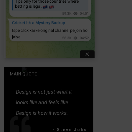
MAIN QUOTE
Design is not just what it
looks like and feels like.
Design is how it works.
- Steve Jobs