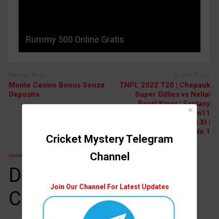
Rummy 500 Online Gratis
Newer Post
Older Post
Monte Casino Bonus Senza
TNPL 2022 T20 | Chepauk
Deposito
Super Gillies vs Nellai
Royal Kings | Fantasy
Cricket Tips , Dream11
Team, Possible Playing XI |
Match No 1
Cricket Mystery Telegram
Channel
Home
Di Venezia Online
Join Our Channel For Latest Updates
Casino App