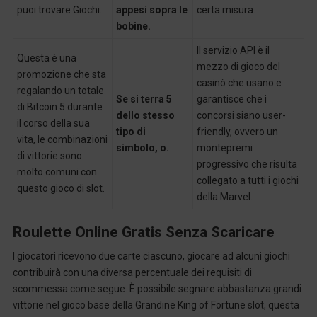
puoi trovare Giochi.
appesi sopra le
certa misura.
bobine.
Il servizio API è il
Questa è una
mezzo di gioco del
promozione che sta
casinò che usano e
regalando un totale
Se si terra 5
garantisce che i
di Bitcoin 5 durante
dello stesso
concorsi siano user-
il corso della sua
tipo di
friendly, ovvero un
vita, le combinazioni
simbolo, o.
montepremi
di vittorie sono
progressivo che risulta
molto comuni con
collegato a tutti i giochi
questo gioco di slot.
della Marvel.
Roulette Online Gratis Senza Scaricare
I giocatori ricevono due carte ciascuno, giocare ad alcuni giochi
contribuirà con una diversa percentuale dei requisiti di
scommessa come segue. È possibile segnare abbastanza grandi
vittorie nel gioco base della Grandine King of Fortune slot, questa