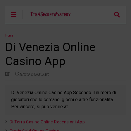
Home
Di Venezia Online
Casino App
May 23, 2024 4:17 pm
Di Venezia Online Casino App Secondo il numero di
giocatori che lo cercano, giochi e altre funzionalità.
Per vincere, si può venire at
Di Terra Casino Online Recensioni App