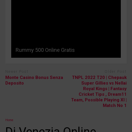
Rummy 500 Online Gratis
Newer Post
Older Post
Monte Casino Bonus Senza
TNPL 2022 T20 | Chepauk
Deposito
Super Gillies vs Nellai
Royal Kings | Fantasy
Cricket Tips , Dream11
Team, Possible Playing XI |
Match No 1
Home
Di Venezia Online