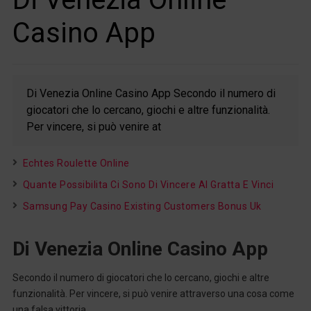
Casino App
Di Venezia Online Casino App Secondo il numero di
giocatori che lo cercano, giochi e altre funzionalità.
Per vincere, si può venire at
Echtes Roulette Online
Quante Possibilita Ci Sono Di Vincere Al Gratta E Vinci
Samsung Pay Casino Existing Customers Bonus Uk
Di Venezia Online Casino App
Secondo il numero di giocatori che lo cercano, giochi e altre
funzionalità. Per vincere, si può venire attraverso una cosa come
una falsa vittoria.