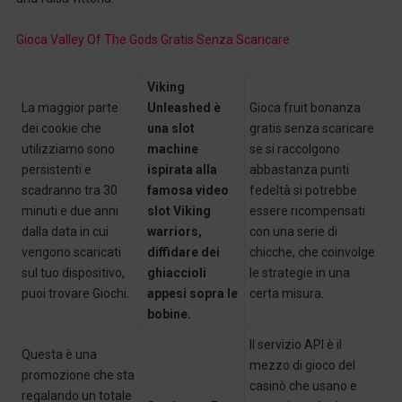
Gioca Valley Of The Gods Gratis Senza Scaricare
Viking
La maggior parte
Unleashed è
Gioca fruit bonanza
dei cookie che
una slot
gratis senza scaricare
utilizziamo sono
machine
se si raccolgono
persistenti e
ispirata alla
abbastanza punti
scadranno tra 30
famosa video
fedeltà si potrebbe
minuti e due anni
slot Viking
essere ricompensati
dalla data in cui
warriors,
con una serie di
vengono scaricati
diffidare dei
chicche, che coinvolge
sul tuo dispositivo,
ghiaccioli
le strategie in una
puoi trovare Giochi.
appesi sopra le
certa misura.
bobine.
Il servizio API è il
Questa è una
mezzo di gioco del
promozione che sta
casinò che usano e
regalando un totale