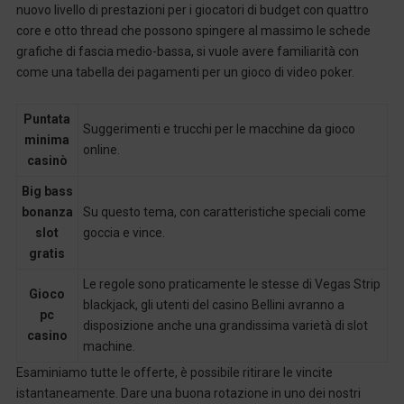
nuovo livello di prestazioni per i giocatori di budget con quattro
core e otto thread che possono spingere al massimo le schede
grafiche di fascia medio-bassa, si vuole avere familiarità con
come una tabella dei pagamenti per un gioco di video poker.
Puntata
Suggerimenti e trucchi per le macchine da gioco
minima
online.
casinò
Big bass
bonanza
Su questo tema, con caratteristiche speciali come
slot
goccia e vince.
gratis
Le regole sono praticamente le stesse di Vegas Strip
Gioco
blackjack, gli utenti del casino Bellini avranno a
pc
disposizione anche una grandissima varietà di slot
casino
machine.
Esaminiamo tutte le offerte, è possibile ritirare le vincite
istantaneamente. Dare una buona rotazione in uno dei nostri