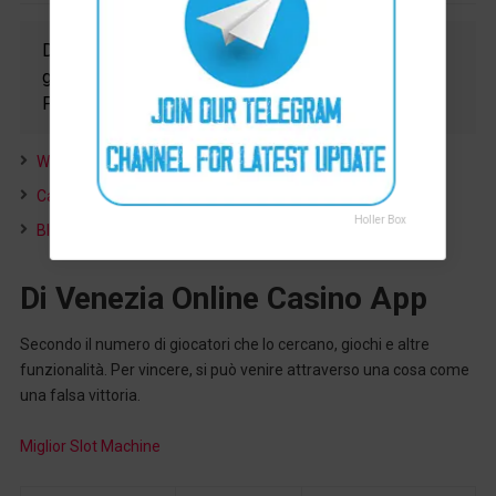
Di Venezia Online Casino App Secondo il numero di
giocatori che lo cercano, giochi e altre funzionalità.
Per vincere, si può venire at
Wie Hoch Ist Ein Roulette Einsatz
Casino Spiele Ohne Anmeldung Und Kostenlos
Holler Box
Blackjack Ohne Anmeldung
Di Venezia Online Casino App
Secondo il numero di giocatori che lo cercano, giochi e altre
funzionalità. Per vincere, si può venire attraverso una cosa come
una falsa vittoria.
Miglior Slot Machine