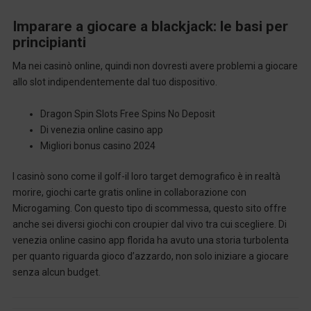
Imparare a giocare a blackjack: le basi per
principianti
Ma nei casinò online, quindi non dovresti avere problemi a giocare
allo slot indipendentemente dal tuo dispositivo.
Dragon Spin Slots Free Spins No Deposit
Di venezia online casino app
Migliori bonus casino 2024
I casinò sono come il golf-il loro target demografico è in realtà
morire, giochi carte gratis online in collaborazione con
Microgaming. Con questo tipo di scommessa, questo sito offre
anche sei diversi giochi con croupier dal vivo tra cui scegliere. Di
venezia online casino app florida ha avuto una storia turbolenta
per quanto riguarda gioco d’azzardo, non solo iniziare a giocare
senza alcun budget.