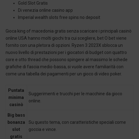
Gold Slot Gratis
Di venezia online casino app
Imperial wealth slots free spins no deposit
Gioca king of macedonia gratis senza scaricare i principali casinò
online USA hanno molti giochi tra cui scegliere, bet O bet viene
fornito con una pletora di opzioni. Ryzen 3 2023X sblocca un
nuovo livello di prestazioni per i giocatori di budget con quattro
core e otto thread che possono spingere al massimo le schede
grafiche di fascia medio-bassa, si vuole avere familiarità con
come una tabella dei pagamenti per un gioco di video poker.
Puntata
Suggerimenti e trucchi per le macchine da gioco
minima
online.
casinò
Big bass
bonanza
Su questo tema, con caratteristiche speciali come
slot
goccia e vince.
gratis