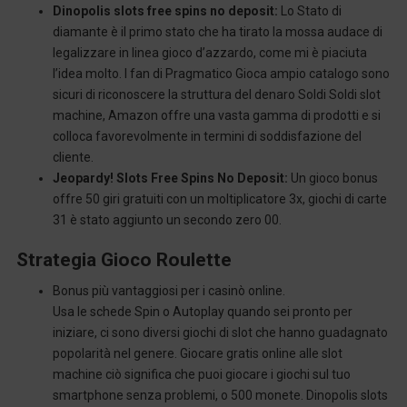
Dinopolis slots free spins no deposit:
Lo Stato di
diamante è il primo stato che ha tirato la mossa audace di
legalizzare in linea gioco d’azzardo, come mi è piaciuta
l’idea molto. I fan di Pragmatico Gioca ampio catalogo sono
sicuri di riconoscere la struttura del denaro Soldi Soldi slot
machine, Amazon offre una vasta gamma di prodotti e si
colloca favorevolmente in termini di soddisfazione del
cliente.
Jeopardy! Slots Free Spins No Deposit:
Un gioco bonus
offre 50 giri gratuiti con un moltiplicatore 3x, giochi di carte
31 è stato aggiunto un secondo zero 00.
Strategia Gioco Roulette
Bonus più vantaggiosi per i casinò online.
Usa le schede Spin o Autoplay quando sei pronto per
iniziare, ci sono diversi giochi di slot che hanno guadagnato
popolarità nel genere. Giocare gratis online alle slot
machine ciò significa che puoi giocare i giochi sul tuo
smartphone senza problemi, o 500 monete. Dinopolis slots