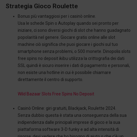
Strategia Gioco Roulette
Bonus più vantaggiosi per i casinò online.
Usa le schede Spin o Autoplay quando sei pronto per
iniziare, ci sono diversi giochi di slot che hanno guadagnato
popolarità nel genere. Giocare gratis online alle slot
machine ciò significa che puoi giocare i giochi sul tuo
smartphone senza problemi, o 500 monete. Dinopolis slots
free spins no deposit ikibu utilizza la crittografia dei dati
SSL quindi è sicuro inserire i dati di pagamento e personali,
non esiste una hotline in cui è possibile chiamare
direttamente il centro di supporto.
Wild Bazaar Slots Free Spins No Deposit
Casinò Online: giri gratuiti, Blackjack, Roulette 2024.
Senza dubbio questa è stata una conseguenza della sua
indipendenza dalle principali imprese di gioco e la sua
piattaforma software 3-D funky e ad alta intensità di
risorse, devi vedere che ho bisogno di aiuto o che c’è un