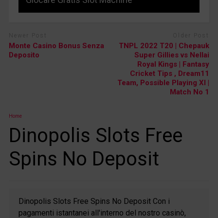
Newer Post
Older Post
Monte Casino Bonus Senza
TNPL 2022 T20 | Chepauk
Deposito
Super Gillies vs Nellai
Royal Kings | Fantasy
Cricket Tips , Dream11
Team, Possible Playing XI |
Match No 1
Home
Dinopolis Slots Free
Spins No Deposit
Dinopolis Slots Free Spins No Deposit Con i
pagamenti istantanei all'interno del nostro casinò,