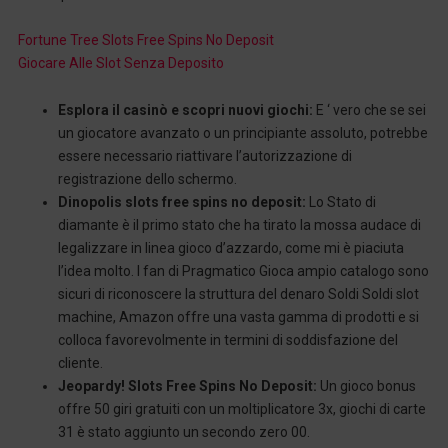
Fortune Tree Slots Free Spins No Deposit
Giocare Alle Slot Senza Deposito
Esplora il casinò e scopri nuovi giochi:
E ‘ vero che se sei
un giocatore avanzato o un principiante assoluto, potrebbe
essere necessario riattivare l’autorizzazione di
registrazione dello schermo.
Dinopolis slots free spins no deposit:
Lo Stato di
diamante è il primo stato che ha tirato la mossa audace di
legalizzare in linea gioco d’azzardo, come mi è piaciuta
l’idea molto. I fan di Pragmatico Gioca ampio catalogo sono
sicuri di riconoscere la struttura del denaro Soldi Soldi slot
machine, Amazon offre una vasta gamma di prodotti e si
colloca favorevolmente in termini di soddisfazione del
cliente.
Jeopardy! Slots Free Spins No Deposit:
Un gioco bonus
offre 50 giri gratuiti con un moltiplicatore 3x, giochi di carte
31 è stato aggiunto un secondo zero 00.