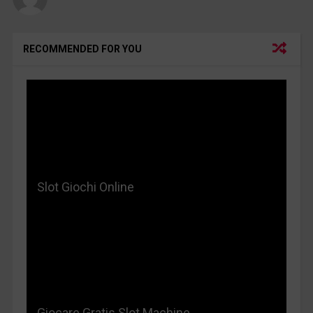
RECOMMENDED FOR YOU
Slot Giochi Online
Giocare Gratis Slot Machine