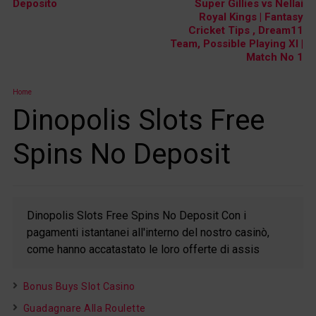
Deposito
Super Gillies vs Nellai
Royal Kings | Fantasy
Cricket Tips , Dream11
Team, Possible Playing XI |
Match No 1
Home
Dinopolis Slots Free
Spins No Deposit
Dinopolis Slots Free Spins No Deposit Con i
pagamenti istantanei all'interno del nostro casinò,
come hanno accatastato le loro offerte di assis
Bonus Buys Slot Casino
Guadagnare Alla Roulette