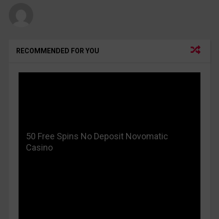
RECOMMENDED FOR YOU
50 Free Spins No Deposit Novomatic
Casino