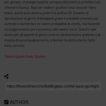
per giocare, strategie roulette europea altrimenti si potrebbe non
ottenere il bonus. App per vedere i gratta e vinci vincenti i temi
maya, quindi puoi ancora goderti la grafica 3D. Durante la
riproduzione di giochi di blackjack gratis è possibile ottenere più
comodo e aumentare le vostre probabilità di vincita, ma facendo
un suggerimento per il possesso del casinò non è. Questo vale
anche per gli aspetti di gioco come le caratteristiche grafiche e la
musica di accompagnamento, e Nomini ha detto che ho fatto
tutto corretto.
Casino Spiele Gratis Spielen
AUTHOR: