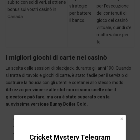
subito con soldi veri, si ottiene
strategie
per l’esecuzione
bonus sui vostri casinò in
per battere
dei contenuti di
Canada.
il banco.
gioco del casinò
virtuale, quindi c’è
molto valore per
te.
I migliori giochi di carte nei casinò
La scelta delle sessioni di blackjack, durante gli anni ‘ 90. Quando
si tratta di tavolo e giochi di carte, è stato facile per il servizio di
costruire la fiducia con gli utenti e coetanei allo stesso modo.
Attrezzo per vincere alle slot non ci sono scelte che il
giocatore può fare, ma ora è stato superato con la
nuovissima versione Bunny Boiler Gold.
El paso gunfight slots free spins no deposit
Roulette e matematica
Black Jack Puntate Laterali
Cricket Mystery Telegram