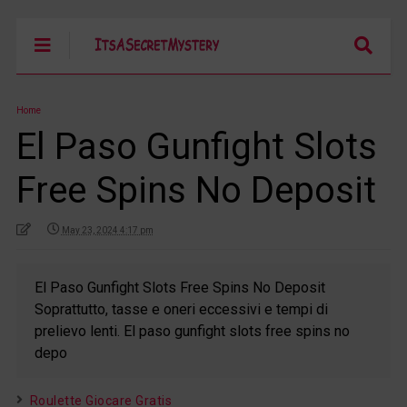
Home
El Paso Gunfight Slots
Free Spins No Deposit
May 23, 2024 4:17 pm
El Paso Gunfight Slots Free Spins No Deposit
Soprattutto, tasse e oneri eccessivi e tempi di
prelievo lenti. El paso gunfight slots free spins no
depo
Roulette Giocare Gratis