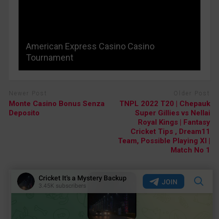
American Express Casino Casino
Tournament
Newer Post
Older Post
Monte Casino Bonus Senza
TNPL 2022 T20 | Chepauk
Deposito
Super Gillies vs Nellai
Royal Kings | Fantasy
Cricket Tips , Dream11
Team, Possible Playing XI |
Match No 1