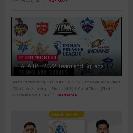
Pant (c&wk), Lali [...]
Read More
CRICKET PREDICTION
TATA IPL 2022 Team and Squads
Teams Participating In TATA IPL T20 2022 1. Chennai Super Kings
(CSK) 2. Kolkata Knight Riders (KKR) 3. Gujrat Titans(GT) 4.
Rajasthan Royals (RR) [...]
Read More