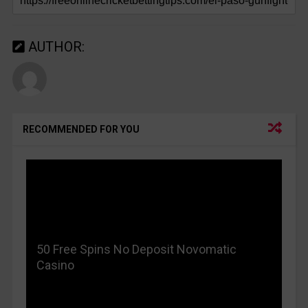
AUTHOR:
RECOMMENDED FOR YOU
50 Free Spins No Deposit Novomatic
Casino