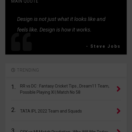
MAIN QUOTE
Design is not just what it looks like and
feels like. Design is how it works.
- Steve Jobs
TRENDING
1.
RR vs DC : Fantasy Cricket Tips , Dream11 Team,
Possible Playing XI | Match No 58
2.
TATA IPL 2022 Team and Squads
3.
CSK vs MI Match Prediction- Who Will Win Today