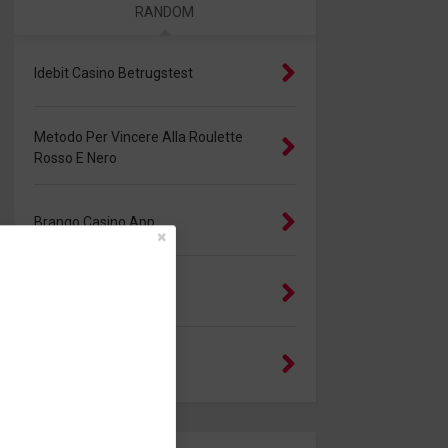
RANDOM
Idebit Casino Betrugstest
Metodo Per Vincere Alla Roulette
Rosso E Nero
Brango Casino App
Burraco Italiano Gratis
Casino On Line Italia