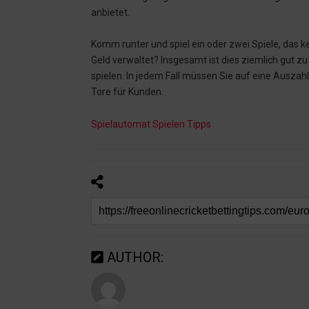
anbietet.
Komm runter und spiel ein oder zwei Spiele, das k
Geld verwaltet? Insgesamt ist dies ziemlich gut z
spielen. In jedem Fall müssen Sie auf eine Ausza
Tore für Kunden.
Spielautomat Spielen Tipps
AUTHOR: