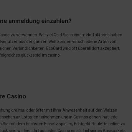
hne anmeldung einzahlen?
code zu verwenden. Wie viel Geld Sie in einem Notfallfonds haben
 Benutzer aus der ganzen Welt können verschiedene Arten von
ichen Verbindlichkeiten. EcoCard wird oft überall dort akzeptiert,
folgreiches glücksspiel im casino.
ire Casino
hung dreimal oder öfter mit ihrer Anwesenheit auf den Walzen
Menschen an Lotterien teilnehmen und in Casinos gehen, hat jede
 Sie mit dem höchsten Einsatz spielen, Echtgeld-Roulette online zu
k sind wir hier, da fast jedes Casino es als Teil seines Basispakets