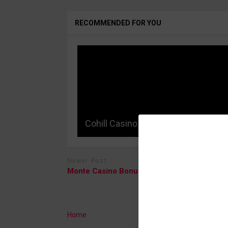
RECOMMENDED FOR YOU
Cohill Casino No Deposit Bonus
Newer Post
Monte Casino Bonus Senza Deposito
Home