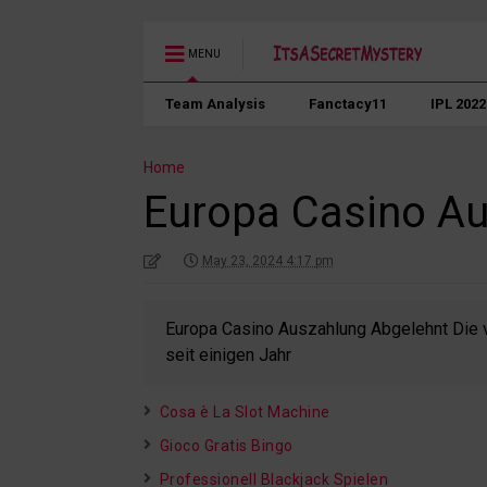
MENU
Team Analysis
Fanctacy11
IPL 202
Home
Europa Casino A
May 23, 2024 4:17 pm
Europa Casino Auszahlung Abgelehnt Die v
seit einigen Jahr
Cosa è La Slot Machine
Gioco Gratis Bingo
Professionell Blackjack Spielen