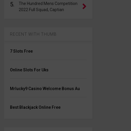
5.
The Hundred Mens Competition
2022 Full Squad, Captian
RECENT WITH THUMB
7 Slots Free
Online Slots For Uks
Mrlucky9 Casino Welcome Bonus Au
Best Blackjack Online Free