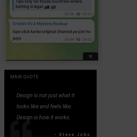
MAIN QUOTE
Design is not just what it
looks like and feels like.
Design is how it works.
- Steve Jobs