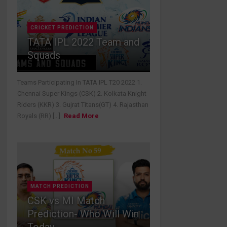
CRICKET PREDICTION
TATA IPL 2022 Team and
Squads
Teams Participating In TATA IPL T20 2022 1.
Chennai Super Kings (CSK) 2. Kolkata Knight
Riders (KKR) 3. Gujrat Titans(GT) 4. Rajasthan
Royals (RR) [...]
Read More
MATCH PREDICTION
CSK vs MI Match
Prediction- Who Will Win