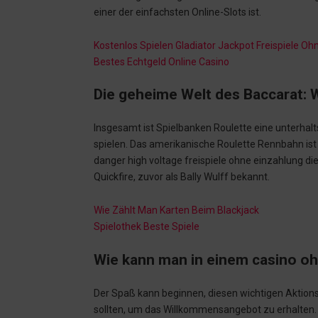
einer der einfachsten Online-Slots ist.
Kostenlos Spielen Gladiator Jackpot Freispiele Oh
Bestes Echtgeld Online Casino
Die geheime Welt des Baccarat: 
Insgesamt ist Spielbanken Roulette eine unterhal
spielen. Das amerikanische Roulette Rennbahn ist 
danger high voltage freispiele ohne einzahlung di
Quickfire, zuvor als Bally Wulff bekannt.
Wie Zählt Man Karten Beim Blackjack
Spielothek Beste Spiele
Wie kann man in einem casino o
Der Spaß kann beginnen, diesen wichtigen Aktions
sollten, um das Willkommensangebot zu erhalten.