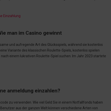
ne Einzahlung
Wie man im Casino gewinnt
tsame und aufregende Art des Glücksspiels, während sie kostenlos
eine Variante des klassischen Roulette-Spiels, kostenlos spielen
e nach einem lukrativen Roulette-Spiel suchen. Im Jahr 2023 startete
hne anmeldung einzahlen?
code zu verwenden. Wie viel Geld Sie in einem Notfallfonds haben
 Benutzer aus der ganzen Welt können verschiedene Arten von